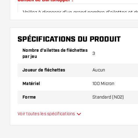
Veillez à disposer d'un grand nombre d'ailettes et de
endommagés ou cassés à l'usage.
SPÉCIFICATIONS DU PRODUIT
Essayez une forme, un matériau ou une épaisseur di
pour découvrir la variante qui vous convient le mieu
Nombre d'ailettes de fléchettes
3
par jeu
Joueur de fléchettes
Aucun
Matériel
100 Micron
Forme
Standard (NO2)
Type
Standard
Voir toutes les spécifications
Flexibilité
Couleurs supplémentaires