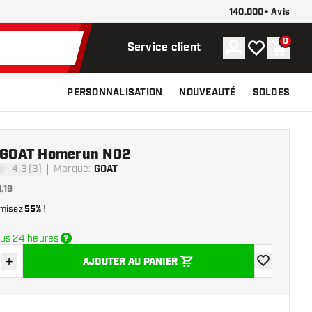
140.000+ Avis
0
Compte
Ma liste de s
Panier
Service client
PERSONNALISATION
NOUVEAUTÉ
SOLDES
e GOAT Homerun NO2
4.3 (3)
Marque
:
GOAT
 de notation
1,19
misez
55%
!
us 24 heures
+
AJOUTER AU PANIER
r la quantité
Augmenter la quantité
ajouter à la 