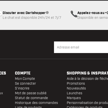
Discuter avec Dartshopper
Appelez-nous au +3
Service client indisponible
Le chat est disponible 24h/24 et 7j/7
Disponible en sema
CES
COMPTE
SHOPPING & INSPIRA
Mon Compte
Aide à la décision de fléch
Se connecter
Promotions
S'inscrire
Nouveautés
ux
Mot de passe oublié
Launches
Statut de commande
Marques
Historique des commandes
Personnalisation de produ
Liste de souhaits
Catégories de produits