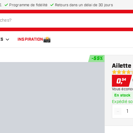
€.
Programme de fidélité
Retours dans un délai de 30 jours
ES
INSPIRATION
-
55
%
Ailett
4.3 étoiles
0
,
54
Vous écono
En stock
Expédié so
-
Diminue