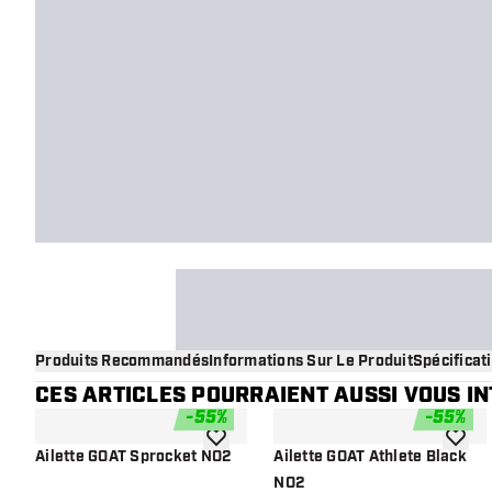
Produits Recommandés
Informations Sur Le Produit
Spécificat
CES ARTICLES POURRAIENT AUSSI VOUS I
-
55
%
-
55
%
ajouter à la liste de souhaits
ajouter
Ailette GOAT Sprocket NO2
Ailette GOAT Athlete Black
NO2