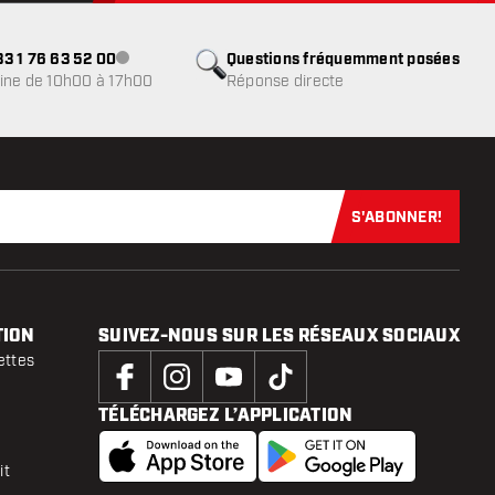
3 1 76 63 52 00
Questions fréquemment posées
Service client indisponible
ine de 10h00 à 17h00
Réponse directe
S'ABONNER!
Abonnez-vous
TION
SUIVEZ-NOUS SUR LES RÉSEAUX SOCIAUX
ettes
TÉLÉCHARGEZ L’APPLICATION
it