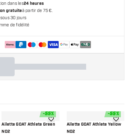
ion dans les
24 heures
on gratuite
à partir de 75 €.
 sous 30 jours
mme de fidélité
+
4
-
55
%
-
55
%
 la liste de souhaits
ajouter à la liste de souhaits
ajouter à la
Ailette GOAT Athlete Green
Ailette GOAT Athlete Yellow
G
NO2
NO2
F