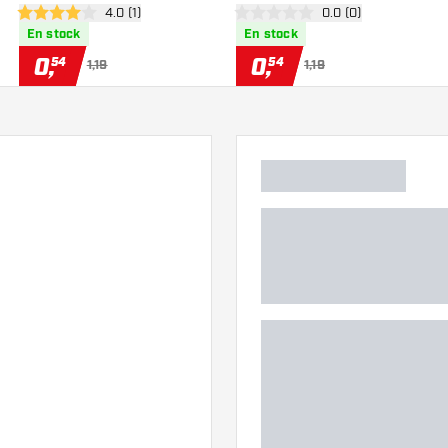
des avis
ouvrir le panneau des avis
4.0 (1)
ouvrir le panneau de
0.0 (0)
4 étoiles de notation
0 étoiles de notation
En stock
En stock
0
,
0
,
54
54
1,19
1,19