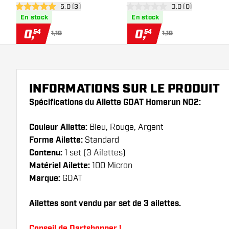
ouvrir le panneau des avis
5.0 (3)
ouvrir le panneau 
0.0 (0)
5 étoiles de notation
0 étoiles de notation
En stock
En stock
0
,
0
,
54
54
1,19
1,19
INFORMATIONS SUR LE PRODUIT
Spécifications du Ailette GOAT Homerun NO2:
Couleur Ailette:
Bleu, Rouge, Argent
Forme Ailette:
Standard
Contenu:
1 set (3 Ailettes)
Matériel Ailette:
100 Micron
Marque:
GOAT
Ailettes sont vendu par set de 3 ailettes.
Conseil de Dartshopper !