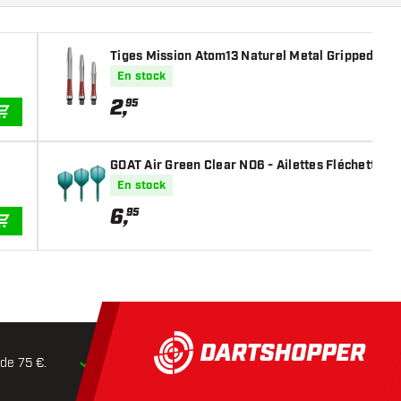
Tiges Mission Atom13 Naturel Metal Gripped Red
En stock
2
,
95
AJOUTER AU PANIER
GOAT Air Green Clear NO6 - Ailettes Fléchettes
En stock
6
,
95
AJOUTER AU PANIER
 de 75 €.
Expédition dans les
24 heures
Retours dans