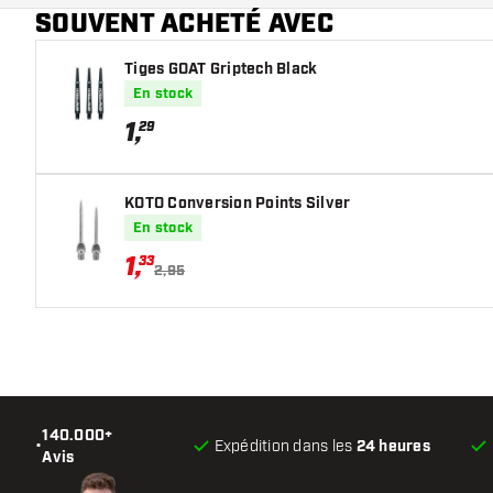
SOUVENT ACHETÉ AVEC
Main color
Tiges GOAT Griptech Black
En stock
1
,
29
KOTO Conversion Points Silver
En stock
1
,
33
2,95
140.000+
•
Expédition dans les
24 heures
Avis