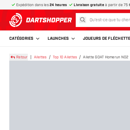
Expédition dans les
24 heures
Livraison gratuite
à partir de 75 
rechercher
retour à la page d’accueil
CATÉGORIES
LAUNCHES
JOUEURS DE FLÉCHETT
Retour
Ailettes
Top 10 Ailettes
Ailette GOAT Homerun NO2