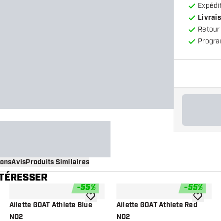
Expédit
Livrais
Retour
Progra
ions
Avis
Produits Similaires
NTÉRESSER
-
55
%
-
55
%
 à la liste de souhaits
ajouter à la liste de souhaits
ajouter à
Ailette GOAT Athlete Blue
Ailette GOAT Athlete Red
NO2
NO2