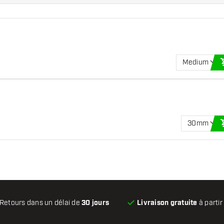
Medium
30mm
Retours dans un délai de
30 jours
Livraison gratuite
à partir