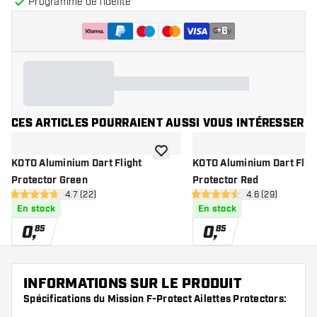
Programme de fidélité
+
6
CES ARTICLES POURRAIENT AUSSI VOUS INTÉRESSER
ajouter à la liste de souhaits
KOTO Aluminium Dart Flight
KOTO Aluminium Dart Flig
Protector Green
Protector Red
ouvrir le panneau des avis
4.7 (22)
ouvrir le pannea
4.6 (29)
4.7 étoiles de notation
4.6 étoiles de notation
En stock
En stock
0
,
0
,
85
85
INFORMATIONS SUR LE PRODUIT
Spécifications du Mission F-Protect Ailettes Protectors: