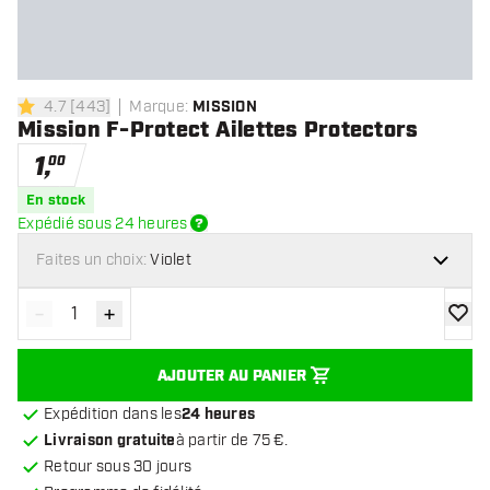
4.7
[
443
]
Marque
:
MISSION
4.7 étoiles de notation
Mission F-Protect Ailettes Protectors
1
,
00
En stock
Expédié sous 24 heures
Faites un choix:
Violet
-
+
Diminuer la quantité
Augmenter la quantité
ajoute
AJOUTER AU PANIER
Expédition dans les
24 heures
Livraison gratuite
à partir de 75 €.
Retour sous 30 jours