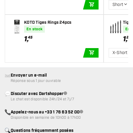
Short
AJOUTER AU PANIE
KOTO Tiges Rings 24pcs
Tige
k
En stock
En 
1
,
1
,
45
20
X-Short
AJOUTER AU PANIE
Envoyer un e-mail
Réponse sous 1 jour ouvrable
Discuter avec Dartshopper
Service client indisponible
Le chat est disponible 24h/24 et 7j/7
Appelez-nous au +33 1 76 63 52 00
Service client indisponible
Disponible en semaine de 10h00 à 17h00
Questions fréquemment posées