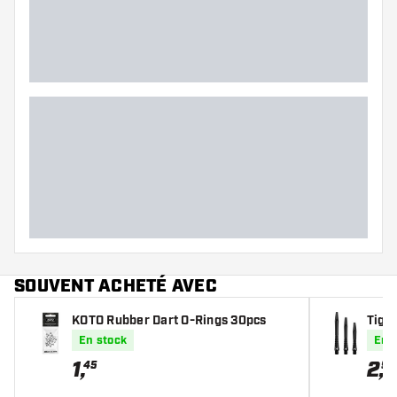
SOUVENT ACHETÉ AVEC
KOTO Rubber Dart O-Rings 30pcs
Tige
Grip
En stock
En 
1
,
2
,
45
95