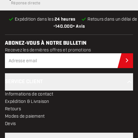
Réponse directe
Expédition dans les
24 heures
Retours dans un délai d
•
140.000+ Avis
ABONEZ-VOUS À NOTRE BULLETIN
Recevez les dernières offres et promotions
Abo
SERVICE CLIENT
Informations de contact
Expédition & Livraison
Retours
Modes de paiement
Devis