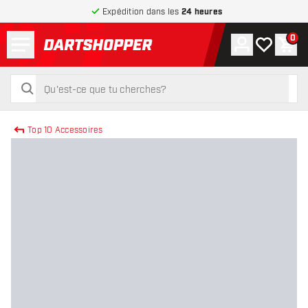
Expédition dans les
24 heures
Menu
0
Compte
Ma liste de
Pani
retour à la page d’accueil
rechercher
rechercher
Top 10 Accessoires