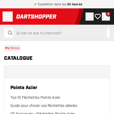
Expédition dans les
24 heures
Menu
0
Compte
Ma liste de
Pani
retour à la page d’accueil
rechercher
rechercher
Retour
CATALOGUE
Pointe Acier
Top 10 Fléchettes Pointe Acier
Guide pour choisir vos fléchettes idéales
DS Exclusives - Fléchettes Pointe Acier