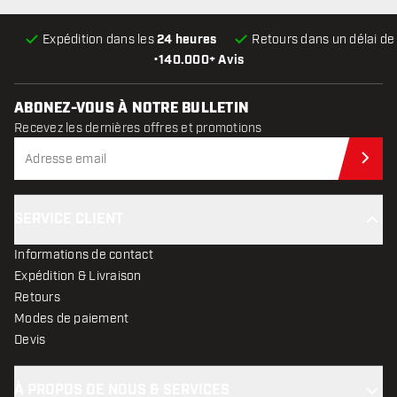
Expédition dans les
24 heures
Retours dans un délai d
•
140.000+ Avis
ABONEZ-VOUS À NOTRE BULLETIN
Recevez les dernières offres et promotions
Abo
SERVICE CLIENT
Informations de contact
Expédition & Livraison
Retours
Modes de paiement
Devis
À PROPOS DE NOUS & SERVICES