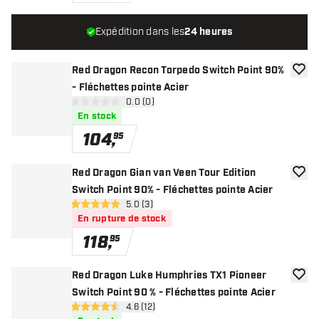
Expédition dans les
24 heures
Red Dragon Recon Torpedo Switch Point 90%
ajoute
- Fléchettes pointe Acier
ouvrir le panneau des avis
0.0 (0)
0 étoiles de notation
En stock
104
,
95
Red Dragon Gian van Veen Tour Edition
ajoute
Switch Point 90% - Fléchettes pointe Acier
ouvrir le panneau des avis
5.0 (3)
5 étoiles de notation
En rupture de stock
118
,
95
Red Dragon Luke Humphries TX1 Pioneer
ajoute
Switch Point 90 % - Fléchettes pointe Acier
ouvrir le panneau des avis
4.6 (12)
4.6 étoiles de notation