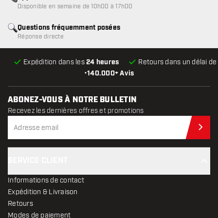
Disponible en semaine de 10h00 à 17h00
Questions fréquemment posées
Réponse directe
Expédition dans les
24 heures
Retours dans un délai d
•
140.000+ Avis
ABONEZ-VOUS À NOTRE BULLETIN
Recevez les dernières offres et promotions
Abo
SERVICE CLIENT
Informations de contact
Expédition & Livraison
Retours
Modes de paiement