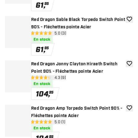
61
,
95
Red Dragon Sable Black Torpedo Switch Point
ajoute
90% - Fléchettes pointe Acier
ouvrir le panneau des avis
5.0 (3)
5 étoiles de notation
En stock
61
,
95
Red Dragon Jonny Clayton Hiraeth Switch
ajoute
Point 90% - Fléchettes pointe Acier
ouvrir le panneau des avis
4.3 (9)
4.3 étoiles de notation
En stock
104
,
95
Red Dragon Amp Torpedo Switch Point 90% -
ajoute
Fléchettes pointe Acier
ouvrir le panneau des avis
5.0 (1)
5 étoiles de notation
En stock
95