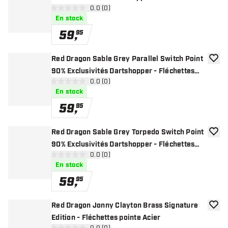
ouvrir le panneau des avis
0.0 (0)
pointe Acier
0 étoiles de notation
En stock
59
,
95
Red Dragon Sable Grey Parallel Switch Point
ajoute
90% Exclusivités Dartshopper - Fléchettes
ouvrir le panneau des avis
0.0 (0)
pointe Acier
0 étoiles de notation
En stock
59
,
95
Red Dragon Sable Grey Torpedo Switch Point
ajoute
90% Exclusivités Dartshopper - Fléchettes
ouvrir le panneau des avis
0.0 (0)
pointe Acier
0 étoiles de notation
En stock
59
,
95
Red Dragon Jonny Clayton Brass Signature
ajoute
Edition - Fléchettes pointe Acier