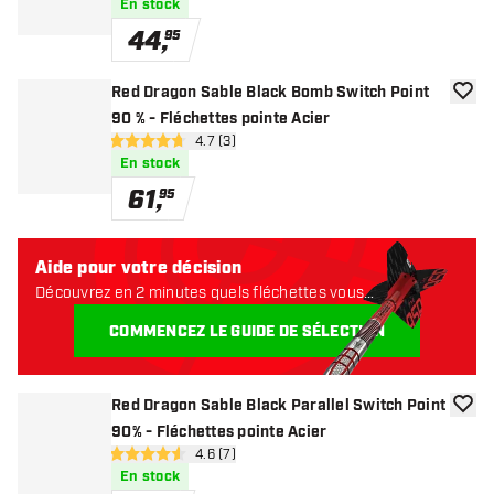
En stock
44
,
95
Red Dragon Sable Black Bomb Switch Point
ajoute
90 % - Fléchettes pointe Acier
ouvrir le panneau des avis
4.7 (3)
4.7 étoiles de notation
En stock
61
,
95
Aide pour votre décision
Découvrez en 2 minutes quels fléchettes vous
conviennent. Commençons:
COMMENCEZ LE GUIDE DE SÉLECTION
Red Dragon Sable Black Parallel Switch Point
ajoute
90% - Fléchettes pointe Acier
ouvrir le panneau des avis
4.6 (7)
4.6 étoiles de notation
En stock