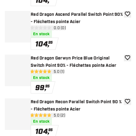
104
,
Red Dragon Ascend Parallel Switch Point 90%
ajoute
- Fléchettes pointe Acier
ouvrir le panneau des avis
0.0 (0)
0 étoiles de notation
En stock
104
,
95
Red Dragon Gerwyn Price Blue Original
ajoute
Switch Point 90% - Fléchettes pointe Acier
ouvrir le panneau des avis
5.0 (1)
5 étoiles de notation
En stock
99
,
95
Red Dragon Recon Parallel Switch Point 90 %
ajoute
- Fléchettes pointe Acier
ouvrir le panneau des avis
5.0 (2)
5 étoiles de notation
En stock
104
,
95