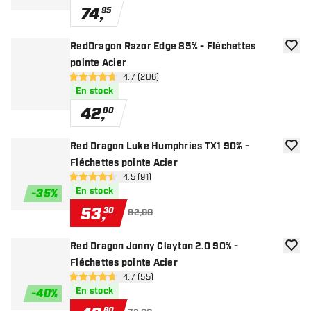
74
,
95
RedDragon Razor Edge 85% - Fléchettes
ajoute
pointe Acier
ouvrir le panneau des avis
4.7 (206)
4.7 étoiles de notation
En stock
42
,
00
Red Dragon Luke Humphries TX1 90% -
ajoute
Fléchettes pointe Acier
ouvrir le panneau des avis
4.5 (91)
4.5 étoiles de notation
En stock
-
35
%
53
,
30
82,00
Red Dragon Jonny Clayton 2.0 90% -
ajoute
Fléchettes pointe Acier
ouvrir le panneau des avis
4.7 (55)
4.7 étoiles de notation
En stock
-
40
%
80