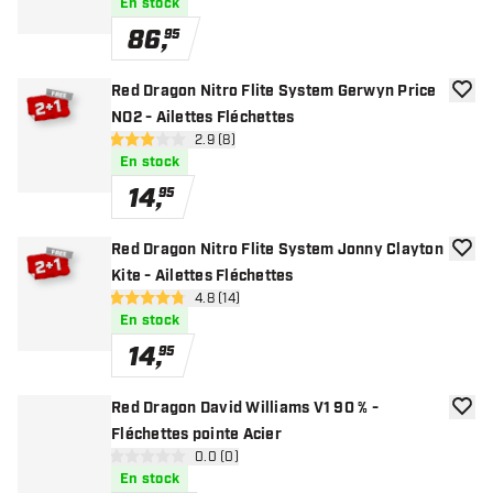
En stock
86
,
95
Red Dragon Nitro Flite System Gerwyn Price
ajoute
NO2 - Ailettes Fléchettes
ouvrir le panneau des avis
2.9 (8)
2.9 étoiles de notation
En stock
14
,
95
Red Dragon Nitro Flite System Jonny Clayton
ajoute
Kite - Ailettes Fléchettes
ouvrir le panneau des avis
4.8 (14)
4.8 étoiles de notation
En stock
14
,
95
Red Dragon David Williams V1 90 % -
ajoute
Fléchettes pointe Acier
ouvrir le panneau des avis
0.0 (0)
0 étoiles de notation
En stock