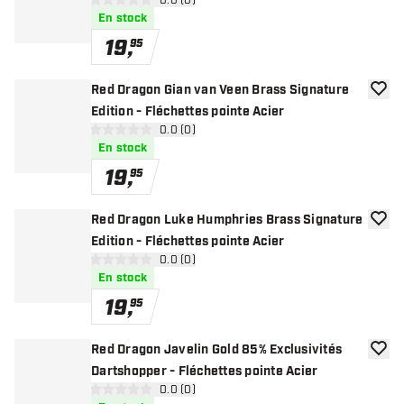
ouvrir le panneau des avis
0.0 (0)
0 étoiles de notation
En stock
19
,
95
Red Dragon Gian van Veen Brass Signature
ajoute
Edition - Fléchettes pointe Acier
ouvrir le panneau des avis
0.0 (0)
0 étoiles de notation
En stock
19
,
95
Red Dragon Luke Humphries Brass Signature
ajoute
Edition - Fléchettes pointe Acier
ouvrir le panneau des avis
0.0 (0)
0 étoiles de notation
En stock
19
,
95
Red Dragon Javelin Gold 85% Exclusivités
ajoute
Dartshopper - Fléchettes pointe Acier
ouvrir le panneau des avis
0.0 (0)
0 étoiles de notation