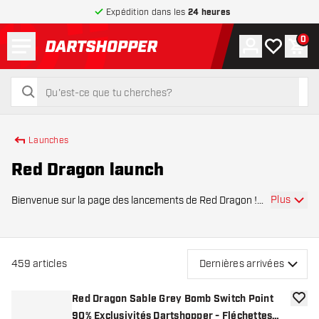
Expédition dans les
24 heures
Menu
0
Compte
Ma liste de
Pani
retour à la page d’accueil
rechercher
rechercher
Launches
Red Dragon launch
Plus
Bienvenue sur la page des lancements de Red Dragon !
Vous trouverez ici les derniers lancements de la marque
de fléchettes populaire Red Dragon. Cette page est
régulièrement mise à jour avec les derni
459
articles
Dernières arrivées
Red Dragon Sable Grey Bomb Switch Point
ajoute
90% Exclusivités Dartshopper - Fléchettes