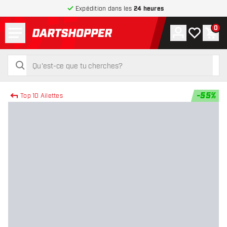
Expédition dans les
24 heures
Menu
0
Compte
Ma liste de
Pani
retour à la page d’accueil
rechercher
rechercher
-
55
%
Top 10 Ailettes