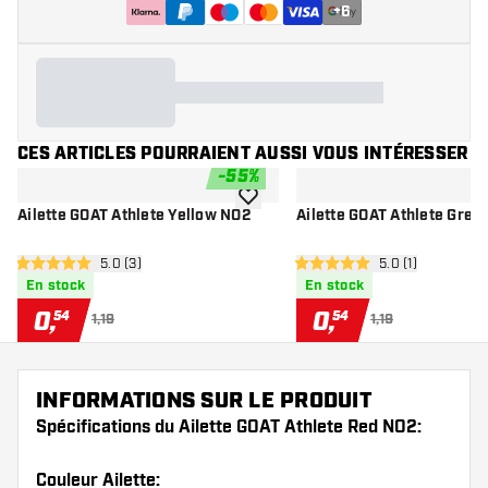
+
6
CES ARTICLES POURRAIENT AUSSI VOUS INTÉRESSER
-
55
%
ajouter à la liste de souhaits
Ailette GOAT Athlete Yellow NO2
Ailette GOAT Athlete Gree
ouvrir le panneau des avis
5.0 (3)
ouvrir le pannea
5.0 (1)
5 étoiles de notation
5 étoiles de notation
En stock
En stock
0
,
0
,
54
54
1,19
1,19
INFORMATIONS SUR LE PRODUIT
Spécifications du Ailette GOAT Athlete Red NO2:
Couleur Ailette: