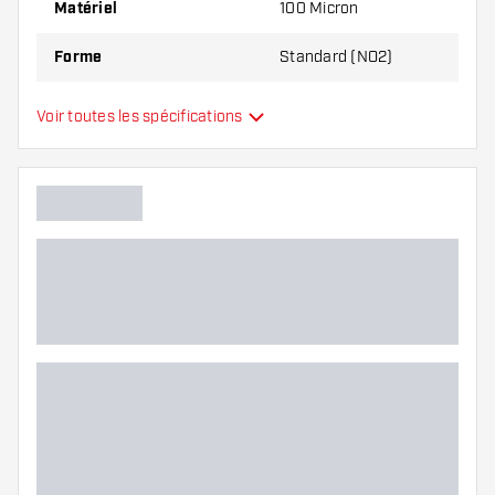
Matériel
100 Micron
Forme
Standard (NO2)
Type
Standard
Voir toutes les spécifications
Flexibilité
Couleurs supplémentaires
Main color