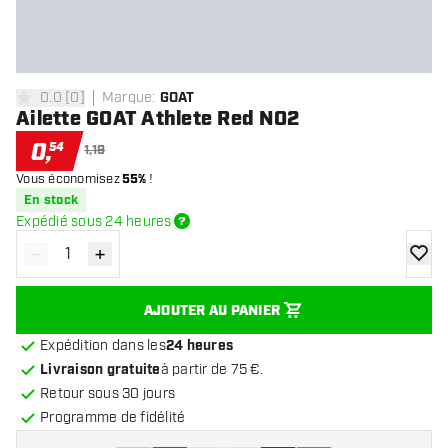
0.0
[
0
]
Marque
:
GOAT
0 étoiles de notation
Ailette GOAT Athlete Red NO2
0
,
54
1,19
Vous économisez
55%
!
En stock
Expédié sous 24 heures
-
+
Diminuer la quantité
Augmenter la quantité
ajoute
AJOUTER AU PANIER
Expédition dans les
24 heures
Livraison gratuite
à partir de 75 €.
Retour sous 30 jours
Programme de fidélité