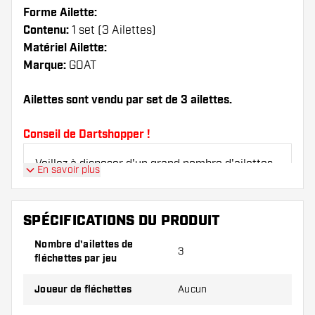
Forme Ailette:
Contenu:
1 set (3 Ailettes)
Matériel Ailette:
Marque:
GOAT
Ailettes sont vendu par set de 3 ailettes.
Conseil de Dartshopper !
Veillez à disposer d'un grand nombre d'ailettes
En savoir plus
et de tiges. Ils peuvent être endommagés ou
cassés à l'usage.
SPÉCIFICATIONS DU PRODUIT
Essayez une forme, un matériau ou une
Nombre d'ailettes de
3
épaisseur différents des ailettes pour découvrir
fléchettes par jeu
la variante qui vous convient le mieux !
Joueur de fléchettes
Aucun