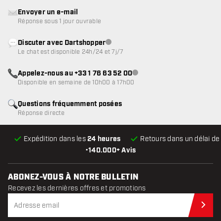
Envoyer un e-mail
Réponse sous 1 jour ouvrable
Discuter avec Dartshopper
Service client indisponible
Le chat est disponible 24h/24 et 7j/7
Appelez-nous au +33 1 76 63 52 00
Service client indisponible
Disponible en semaine de 10h00 à 17h00
Questions fréquemment posées
Réponse directe
Expédition dans les
24 heures
Retours dans un délai d
•
140.000+ Avis
ABONEZ-VOUS À NOTRE BULLETIN
Recevez les dernières offres et promotions
Abo