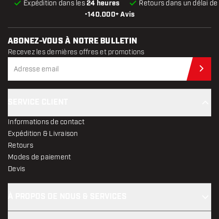
Expédition dans les
24 heures
Retours dans un délai d
•
140.000+ Avis
ABONEZ-VOUS À NOTRE BULLETIN
Recevez les dernières offres et promotions
Abo
SERVICE CLIENT
Informations de contact
Expédition & Livraison
Retours
Modes de paiement
Devis
À PROPOS DE NOUS & SERVICES