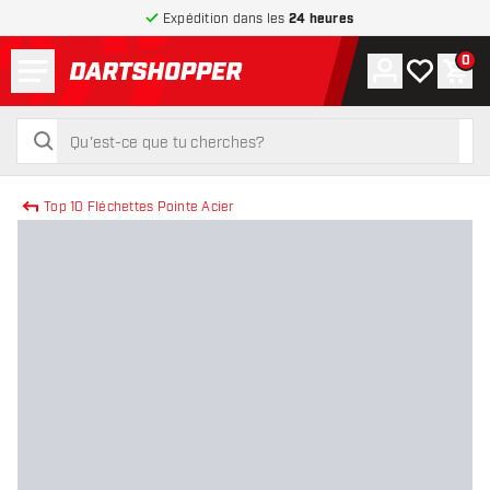
Expédition dans les
24 heures
Menu
0
Compte
Ma liste de
Pani
retour à la page d’accueil
rechercher
rechercher
Top 10 Fléchettes Pointe Acier