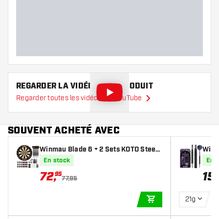
Poids Fléchettes
Largeur des fléchettes (MM)
Longueur des fléchettes (MM)
REGARDER LA VIDÉO DE CE PRODUIT
Regarder toutes les vidéos sur YouTube
SOUVENT ACHETÉ AVEC
Winmau Blade 6 + 2 Sets KOTO Steeld
Winm
arts + 90 Pieces
tes p
En stock
En 
72
,
15
,
95
77,95
21g
AJOUTER AU PANIE