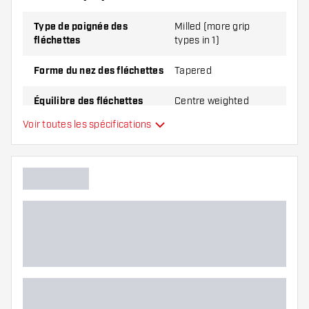
Type de poignée des
Milled (more grip
fléchettes
types in 1)
Forme du nez des fléchettes
Tapered
Équilibre des fléchettes
Centre weighted
Voir toutes les spécifications
Matériel Fléchettes
Brass
Type du nez des fléchettes
Joueur de fléchettes
Couleur des fléchettes
Zone de grip des fléchettes
Forme des fléchettes