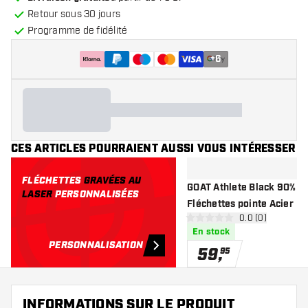
Retour sous 30 jours
Programme de fidélité
+
6
CES ARTICLES POURRAIENT AUSSI VOUS INTÉRESSER
FLÉCHETTES
GRAVÉES AU
GOAT Athlete Black 90% -
LASER
PERSONNALISÉES
Fléchettes pointe Acier
ouvrir le pannea
0.0 (0)
0 étoiles de notation
En stock
PERSONNALISATION
59
,
95
INFORMATIONS SUR LE PRODUIT