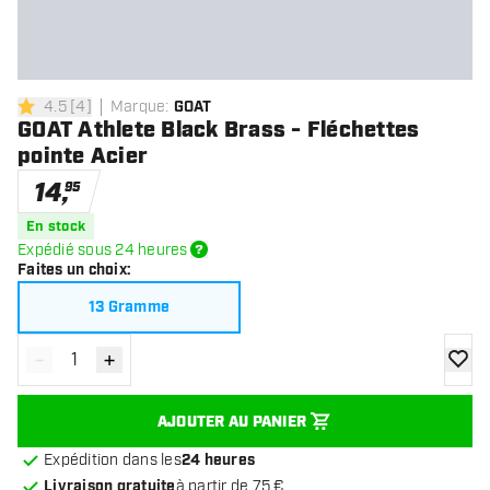
4.5
[
4
]
Marque
:
GOAT
4.5 étoiles de notation
GOAT Athlete Black Brass - Fléchettes
pointe Acier
14
,
95
En stock
Expédié sous 24 heures
Faites un choix
:
13 Gramme
-
+
Diminuer la quantité
Augmenter la quantité
ajoute
AJOUTER AU PANIER
Expédition dans les
24 heures
Livraison gratuite
à partir de 75 €.