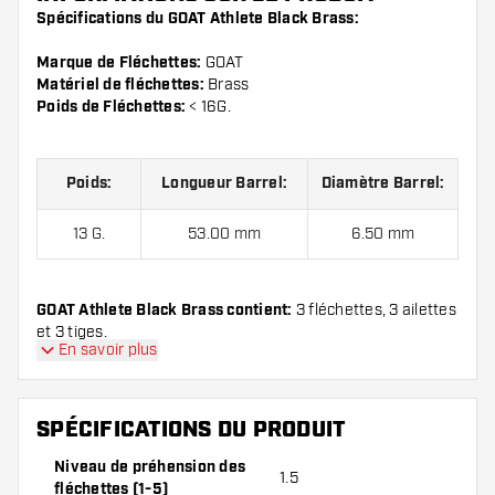
Spécifications du GOAT Athlete Black Brass:
Marque de Fléchettes:
GOAT
Matériel de fléchettes:
Brass
Poids de Fléchettes:
< 16G.
Poids:
Longueur Barrel:
Diamètre Barrel:
13 G.
53.00 mm
6.50 mm
GOAT Athlete Black Brass contient:
3 fléchettes, 3 ailettes
et 3 tiges.
En savoir plus
SPÉCIFICATIONS DU PRODUIT
Niveau de préhension des
1.5
fléchettes (1-5)