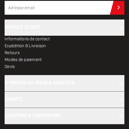
Abo
SERVICE CLIENT
Informations de contact
Expédition & Livraison
Retours
Modes de paiement
Devis
À PROPOS DE NOUS & SERVICES
COMPTE
SHOPPING & INSPIRATION