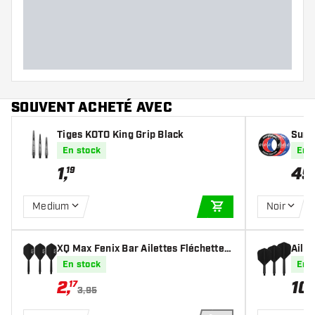
SOUVENT ACHETÉ AVEC
Tiges KOTO King Grip Black
Surr
Color
En stock
En 
1
,
49
19
Medium
Noir
AJOUTER AU PANIE
XQ Max Fenix Bar Ailettes Fléchettes
Ailet
Noires Standard - Ailettes Fléchettes
En stock
En 
2
,
10
,
17
3,95