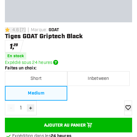
4.6
[
7
]
Marque
:
GOAT
4.6 étoiles de notation
Tiges GOAT Griptech Black
1
,
29
En stock
Expédié sous 24 heures
Faites un choix
:
Short
Inbetween
Medium
-
+
Diminuer la quantité
Augmenter la quantité
ajoute
AJOUTER AU PANIER
Expédition dans les
24 heures