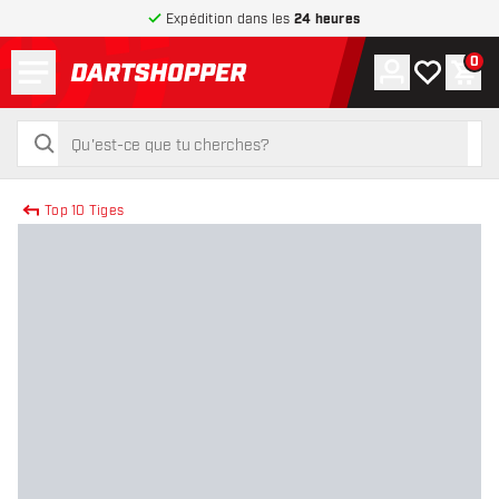
Expédition dans les
24 heures
Menu
0
Compte
Ma liste de
Pani
retour à la page d’accueil
rechercher
rechercher
Top 10 Tiges