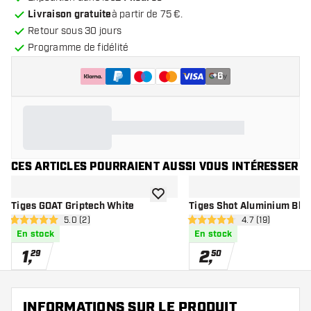
Livraison gratuite
à partir de 75 €.
Retour sous 30 jours
Programme de fidélité
+
6
CES ARTICLES POURRAIENT AUSSI VOUS INTÉRESSER
ajouter à la liste de souhaits
Tiges GOAT Griptech White
Tiges Shot Aluminium Bla
ouvrir le panneau des avis
5.0 (2)
ouvrir le pannea
4.7 (19)
5 étoiles de notation
4.7 étoiles de notation
En stock
En stock
1
,
2
,
29
50
INFORMATIONS SUR LE PRODUIT