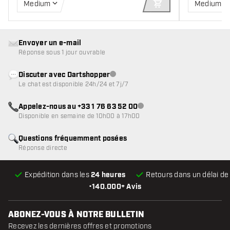
Medium
Medium
AJOUTER AU PANIE
Envoyer un e-mail
Réponse sous 1 jour ouvrable
Discuter avec Dartshopper
Service client indisponible
Le chat est disponible 24h/24 et 7j/7
Appelez-nous au +33 1 76 63 52 00
Service client indisponible
Disponible en semaine de 10h00 à 17h00
Questions fréquemment posées
Réponse directe
Expédition dans les
24 heures
Retours dans un délai d
•
140.000+ Avis
ABONEZ-VOUS À NOTRE BULLETIN
Recevez les dernières offres et promotions