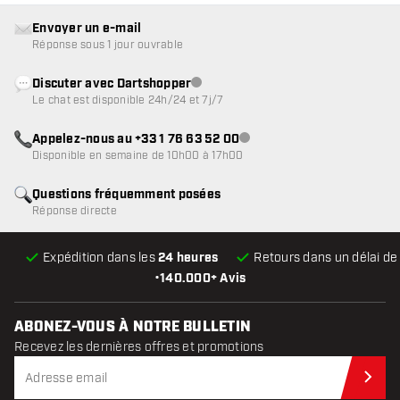
Envoyer un e-mail
Réponse sous 1 jour ouvrable
Discuter avec Dartshopper
Service client indisponible
Le chat est disponible 24h/24 et 7j/7
Appelez-nous au +33 1 76 63 52 00
Service client indisponible
Disponible en semaine de 10h00 à 17h00
Questions fréquemment posées
Réponse directe
Expédition dans les
24 heures
Retours dans un délai d
•
140.000+ Avis
ABONEZ-VOUS À NOTRE BULLETIN
Recevez les dernières offres et promotions
Abo