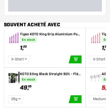
SOUVENT ACHETÉ AVEC
Tiges KOTO King Grip Aluminium Purp
Tige
le
En stock
En 
1
,
1
,
20
20
X-Short
X-Short
AJOUTER AU PANIE
KOTO Sting Black Straight 90% - Fléc
Aile
hettes pointe Acier
En stock
En 
49
,
5
,
95
22
25g
Medium
AJOUTER AU PANIE