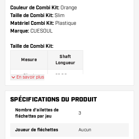
Couleur de Combi Kit:
Orange
Taille de Combi Kit:
Slim
Matériel Combi Kit:
Plastique
Marque:
CUESOUL
Taille de Combi Kit:
Shaft
Mesure
Longueur
Short
23.00 mm
En savoir plus
Medium
28.00 mm
SPÉCIFICATIONS DU PRODUIT
Long
33.00 mm
Nombre d'ailettes de
3
fléchettes par jeu
Joueur de fléchettes
Aucun
Les kits sont vendus par lot de 3.