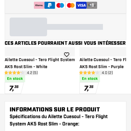
+
6
CES ARTICLES POURRAIENT AUSSI VOUS INTÉRESSER
ajouter à la liste de souhaits
Ailette Cuesoul - Tero Flight System
Ailette Cuesoul - Tero Fli
AK5 Rost Slim - White
AK5 Rost Slim - Purple
ouvrir le panneau des avis
4.2 (5)
ouvrir le pannea
4.0 (2)
4.2 étoiles de notation
4 étoiles de notation
En stock
En stock
7
,
7
,
35
35
INFORMATIONS SUR LE PRODUIT
Spécifications du Ailette Cuesoul - Tero Flight
System AK5 Rost Slim - Orange: