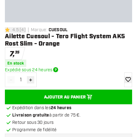
4.5
[
4
]
Marque
:
CUESOUL
4.5 étoiles de notation
Ailette Cuesoul - Tero Flight System AK5
Rost Slim - Orange
7
,
35
En stock
Expédié sous 24 heures
-
+
Diminuer la quantité
Augmenter la quantité
ajoute
AJOUTER AU PANIER
Expédition dans les
24 heures
Livraison gratuite
à partir de 75 €.
Retour sous 30 jours
Programme de fidélité