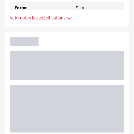
Forme
Slim
Voir toutes les spécifications
Système d'ailettes
Type
intégré
Flexibilité
Main color