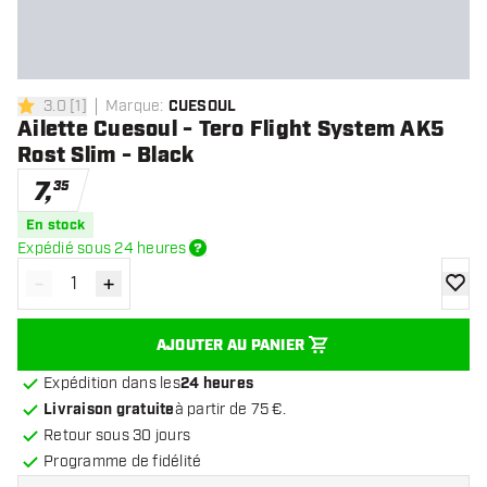
3.0
[
1
]
Marque
:
CUESOUL
3 étoiles de notation
Ailette Cuesoul - Tero Flight System AK5
Rost Slim - Black
7
,
35
En stock
Expédié sous 24 heures
-
+
Diminuer la quantité
Augmenter la quantité
ajoute
AJOUTER AU PANIER
Expédition dans les
24 heures
Livraison gratuite
à partir de 75 €.
Retour sous 30 jours
Programme de fidélité