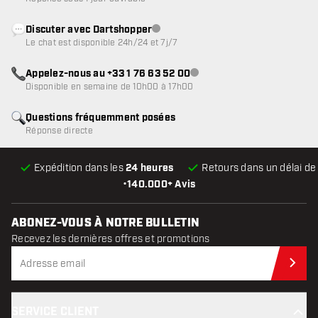
Discuter avec Dartshopper
Service client indisponible
Le chat est disponible 24h/24 et 7j/7
Appelez-nous au +33 1 76 63 52 00
Service client indisponible
Disponible en semaine de 10h00 à 17h00
Questions fréquemment posées
Réponse directe
Expédition dans les
24 heures
Retours dans un délai d
•
140.000+ Avis
ABONEZ-VOUS À NOTRE BULLETIN
Recevez les dernières offres et promotions
Abo
SERVICE CLIENT