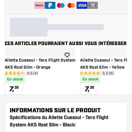
+
6
CES ARTICLES POURRAIENT AUSSI VOUS INTÉRESSER
ajouter à la liste de souhaits
Ailette Cuesoul - Tero Flight System
Ailette Cuesoul - Tero Fli
AK5 Rost Slim - Orange
AK5 Rost Slim - Yellow
ouvrir le panneau des avis
4.5 (4)
ouvrir le pannea
5.0 (6)
4.5 étoiles de notation
5 étoiles de notation
En stock
En stock
7
,
7
,
35
35
INFORMATIONS SUR LE PRODUIT
Spécifications du Ailette Cuesoul - Tero Flight
System AK5 Rost Slim - Black: