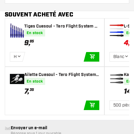
SOUVENT ACHETÉ AVEC
Tiges Cuesoul - Tero Flight System A
L-Sty
K7 - Navy Blue
En stock
En 
9
,
4
,
95
04
H
Blanc
AJOUTER AU PANIE
Ailette Cuesoul - Tero Flight System
Karel
AK5 Rost Slim - White
En stock
En 
7
,
14
,
35
500 pièce
AJOUTER AU PANIE
Envoyer un e-mail
Réponse sous 1 jour ouvrable