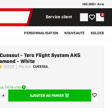
140.000+ Avis
0
Compte
Ma liste de s
Panier
Service client
PERSONNALISATION
NOUVEAUTÉ
SOLDES
 Cuesoul - Tero Flight System AK5
iamond - White
5.0 (1)
Marque
:
CUESOUL
e notation
us 24 heures
+
AJOUTER AU PANIER
r la quantité
Augmenter la quantité
ajouter à la 