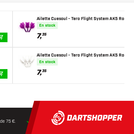
Ailette Cuesoul - Tero Flight System AK5 Rost Bi
En stock
7
,
35
AJOUTER AU PANIER
Ailette Cuesoul - Tero Flight System AK5 Rost Bi
En stock
7
,
35
AJOUTER AU PANIER
 de 75 €.
Expédition dans les
24 heures
Retours dans