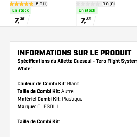
ouvrir le panneau des avis
5.0 (1)
ouvrir le panneau 
0.0 (0)
Yellow
Red
5 étoiles de notation
0 étoiles de notation
En stock
En stock
7
,
7
,
35
35
INFORMATIONS SUR LE PRODUIT
Spécifications du Ailette Cuesoul - Tero Flight Sys
White:
Couleur de Combi Kit:
Blanc
Taille de Combi Kit:
Autre
Matériel Combi Kit:
Plastique
Marque:
CUESOUL
Taille de Combi Kit: