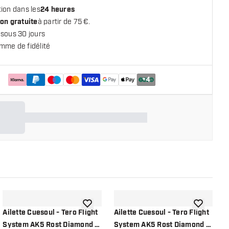
ion dans les
24 heures
on gratuite
à partir de 75 €.
 sous 30 jours
mme de fidélité
+
4
 la liste de souhaits
ajouter à la liste de souhaits
ajouter à la
Ailette Cuesoul - Tero Flight
Ailette Cuesoul - Tero Flight
A
System AK5 Rost Diamond -
System AK5 Rost Diamond -
S