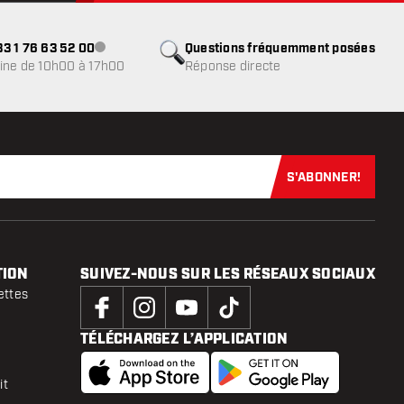
3 1 76 63 52 00
Questions fréquemment posées
Service client indisponible
ine de 10h00 à 17h00
Réponse directe
S'ABONNER!
Abonnez-vous
TION
SUIVEZ-NOUS SUR LES RÉSEAUX SOCIAUX
ettes
TÉLÉCHARGEZ L’APPLICATION
it