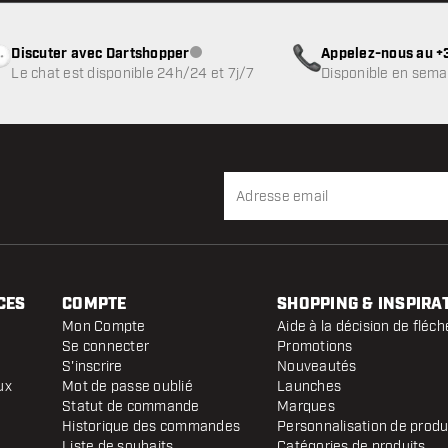
Discuter avec Dartshopper
Appelez-nous au +3
Service client indisponible
Le chat est disponible 24h/24 et 7j/7
Disponible en sema
CES
COMPTE
SHOPPING & INSPIRA
Mon Compte
Aide à la décision de fléch
Se connecter
Promotions
S'inscrire
Nouveautés
ux
Mot de passe oublié
Launches
Statut de commande
Marques
Historique des commandes
Personnalisation de produ
Liste de souhaits
Catégories de produits