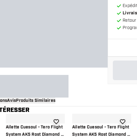
Expédit
Livrais
Retour
Progra
ions
Avis
Produits Similaires
NTÉRESSER
 à la liste de souhaits
ajouter à la liste de souhaits
ajouter à
Ailette Cuesoul - Tero Flight
Ailette Cuesoul - Tero Flight
System AK5 Rost Diamond -
System AK5 Rost Diamond -