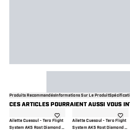
Produits Recommandés
Informations Sur Le Produit
Spécificat
CES ARTICLES POURRAIENT AUSSI VOUS I
ajouter à la liste de souhaits
ajouter
Ailette Cuesoul - Tero Flight
Ailette Cuesoul - Tero Flight
System AK5 Rost Diamond -
System AK5 Rost Diamond -