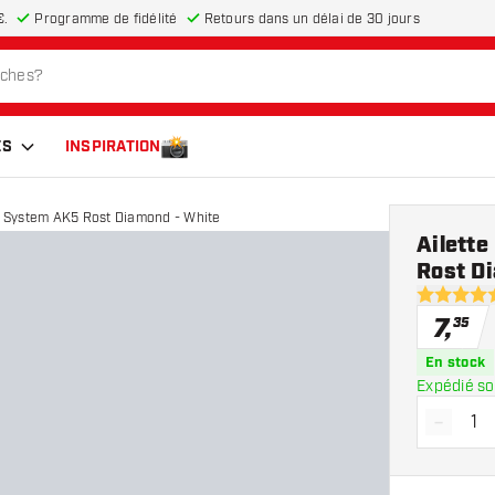
€.
Programme de fidélité
Retours dans un délai de 30 jours
ES
INSPIRATION
ht System AK5 Rost Diamond - White
Ailette
Rost D
5 étoiles d
7
,
35
En stock
Expédié so
-
Diminue