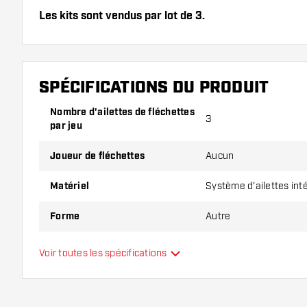
Les kits sont vendus par lot de 3.
Conseil de Dartshopper !
Veillez à disposer d'un grand nombre d'ailettes et de
SPÉCIFICATIONS DU PRODUIT
endommagés ou cassés à l'usage.
Nombre d'ailettes de fléchettes
3
par jeu
Essayez une forme, un matériau ou une épaisseur di
pour découvrir la variante qui vous convient le mieu
Joueur de fléchettes
Aucun
Matériel
Système d'ailettes int
Forme
Autre
Type
Système d'ailettes int
Voir toutes les spécifications
Flexibilité
Main color