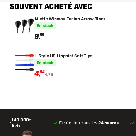
SOUVENT ACHETÉ AVEC
Ailette Winmau Fusion Arrow Black
En stock
9
,
50
L-Style US Lippoint Soft Tips
En stock
4
,
04
4,75
140.000+
•
Expédition dans les
24 heures
Avis