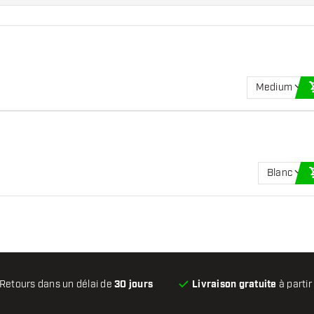
Medium
Blanc
Retours dans un délai de
30 jours
Livraison gratuite
à partir