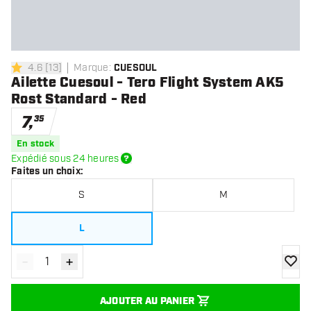
4.6
[
13
]
Marque
:
CUESOUL
4.6 étoiles de notation
Ailette Cuesoul - Tero Flight System AK5
Rost Standard - Red
7
,
35
En stock
Expédié sous 24 heures
Faites un choix
:
S
M
L
-
+
Diminuer la quantité
Augmenter la quantité
ajoute
AJOUTER AU PANIER