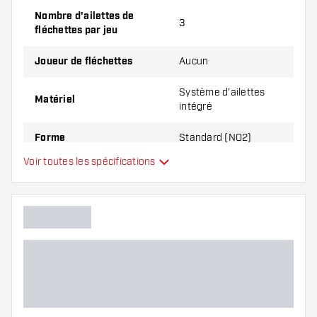
et de tiges. Ils peuvent être endommagés ou
Nombre d'ailettes de
cassés à l'usage.
3
fléchettes par jeu
Essayez une forme, un matériau ou une
Joueur de fléchettes
Aucun
épaisseur différents des ailettes pour découvrir
Système d'ailettes
la variante qui vous convient le mieux !
Matériel
intégré
Forme
Standard (NO2)
Voir toutes les spécifications
Système d'ailettes
Type
intégré
Flexibilité
Main color
Longueur du shaft