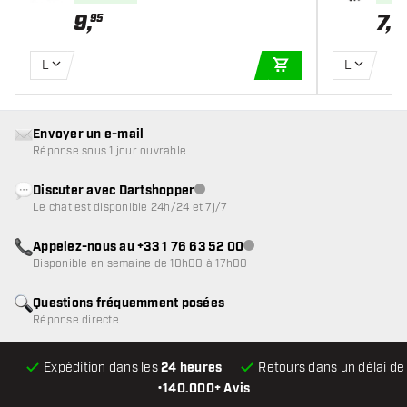
9
,
7
,
95
35
L
L
AJOUTER AU PANIE
Envoyer un e-mail
Réponse sous 1 jour ouvrable
Discuter avec Dartshopper
Service client indisponible
Le chat est disponible 24h/24 et 7j/7
Appelez-nous au +33 1 76 63 52 00
Service client indisponible
Disponible en semaine de 10h00 à 17h00
Questions fréquemment posées
Réponse directe
Expédition dans les
24 heures
Retours dans un délai d
•
140.000+ Avis