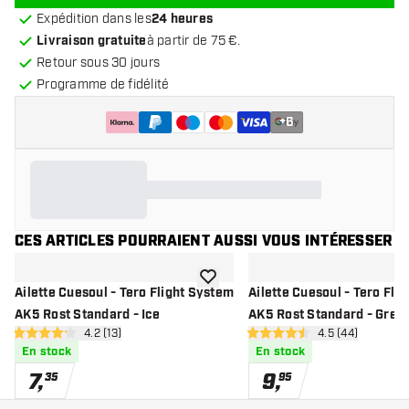
Expédition dans les
24 heures
Livraison gratuite
à partir de 75 €.
Retour sous 30 jours
Programme de fidélité
+
6
CES ARTICLES POURRAIENT AUSSI VOUS INTÉRESSER
ajouter à la liste de souhaits
Ailette Cuesoul - Tero Flight System
Ailette Cuesoul - Tero Fli
AK5 Rost Standard - Ice
AK5 Rost Standard - Gree
ouvrir le panneau des avis
4.2 (13)
ouvrir le pannea
4.5 (44)
4.2 étoiles de notation
4.5 étoiles de notation
En stock
En stock
7
,
9
,
35
95