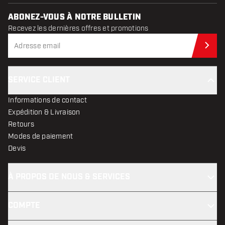
ABONEZ-VOUS À NOTRE BULLETIN
Recevez les dernières offres et promotions
Abo
SERVICE CLIENT
Informations de contact
Expédition & Livraison
Retours
Modes de paiement
Devis
À PROPOS DE NOUS & SERVICES
COMPTE