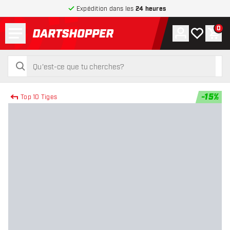
Expédition dans les
24 heures
Menu
0
Compte
Ma liste de
Pani
retour à la page d’accueil
rechercher
rechercher
-
15
%
Top 10 Tiges