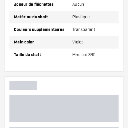
Joueur de fléchettes
Aucun
Inbetween,
Mesure 260
regarde l'image
Matériau du shaft
Plastique
Medium, regarde
Mesure 330
l'image
Couleurs supplémentaires
Transparant
Main color
Violet
Les tiges sont vendus par lot de 3.
Taille du shaft
Medium 330
Conseil de Dartshopper !
Veillez à disposer d'un grand nombre d'ailettes
et de tiges. Ils peuvent être endommagés ou
cassés à l'usage.
Essayez une tige de taille différente pour
découvrir la variante qui vous convient le mieux
!