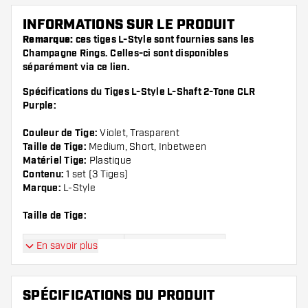
INFORMATIONS SUR LE PRODUIT
Remarque:
ces tiges L-Style sont fournies sans les
Champagne Rings. Celles-ci sont disponibles
séparément via ce
lien
.
Spécifications du Tiges L-Style L-Shaft 2-Tone CLR
Purple:
Couleur de Tige:
Violet, Trasparent
Taille de Tige:
Medium, Short, Inbetween
Matériel Tige:
Plastique
Contenu:
1 set (3 Tiges)
Marque:
L-Style
Taille de Tige:
En savoir plus
Mesure:
Longueur:
Short, regarde
Mesure 190
SPÉCIFICATIONS DU PRODUIT
l'image