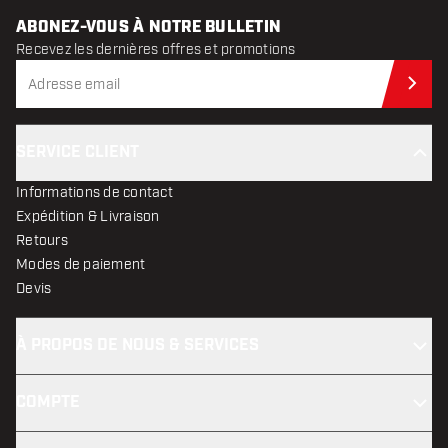
ABONEZ-VOUS À NOTRE BULLETIN
Recevez les dernières offres et promotions
Abo
SERVICE CLIENT
Informations de contact
Expédition & Livraison
Retours
Modes de paiement
Devis
À PROPOS DE NOUS & SERVICES
COMPTE