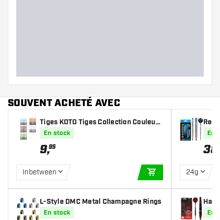
SOUVENT ACHETÉ AVEC
Tiges KOTO Tiges Collection Couleurs
Red 
- 10 sets
s poi
En stock
En 
9
,
38
95
Inbetween
24g
AJOUTER AU PANIE
L-Style DMC Metal Champagne Rings
Harro
hette
En stock
En 