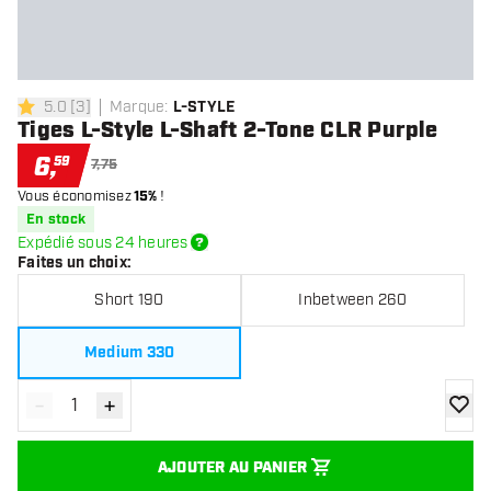
5.0
[
3
]
Marque
:
L-STYLE
5 étoiles de notation
Tiges L-Style L-Shaft 2-Tone CLR Purple
6
,
59
7,75
Vous économisez
15%
!
En stock
Expédié sous 24 heures
Faites un choix
:
Short 190
Inbetween 260
Medium 330
-
+
Diminuer la quantité
Augmenter la quantité
ajoute
AJOUTER AU PANIER