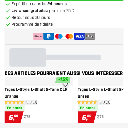
Expédition dans les
24 heures
Livraison gratuite
à partir de 75 €.
Retour sous 30 jours
Programme de fidélité
+
6
CES ARTICLES POURRAIENT AUSSI VOUS INTÉRESSER
-
15
%
ajouter à la liste de souhaits
Tiges L-Style L-Shaft 2-Tone CLR
Tiges L-Style L-Shaft 2-T
Orange
Green
ouvrir le panneau des avis
5.0 (3)
ouvrir le pannea
5.0 (3)
5 étoiles de notation
5 étoiles de notation
En stock
En stock
6
,
6
,
59
59
7,75
7,75