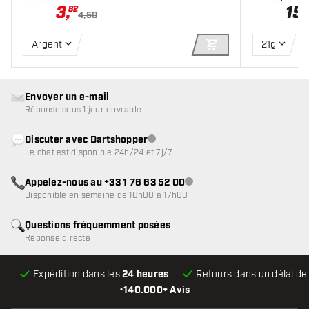
3
,
15
,
82
4,50
Argent
21g
AJOUTER AU PANIE
Envoyer un e-mail
Réponse sous 1 jour ouvrable
Discuter avec Dartshopper
Service client indisponible
Le chat est disponible 24h/24 et 7j/7
Appelez-nous au +33 1 76 63 52 00
Service client indisponible
Disponible en semaine de 10h00 à 17h00
Questions fréquemment posées
Réponse directe
Expédition dans les
24 heures
Retours dans un délai d
•
140.000+ Avis