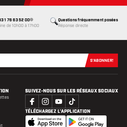
3 1 76 63 52 00
Questions fréquemment posées
Service client indisponible
ine de 10h00 à 17h00
Réponse directe
S'ABONNER!
Abonnez-vous
TION
SUIVEZ-NOUS SUR LES RÉSEAUX SOCIAUX
ettes
TÉLÉCHARGEZ L’APPLICATION
it