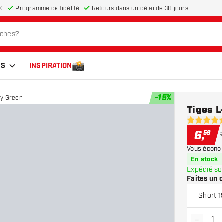
€.
Programme de fidélité
Retours dans un délai de 30 jours
ES
INSPIRATION
-
15
%
ky Green
Tiges L
5 étoiles d
6
,
59
Vous écono
En stock
Expédié so
Faites un 
Short 
-