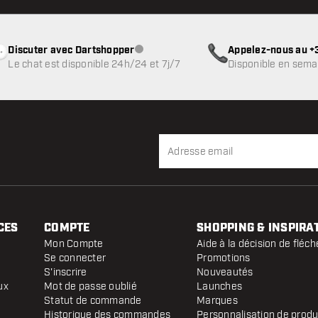
Discuter avec Dartshopper
Appelez-nous au +3
Service client indisponible
Le chat est disponible 24h/24 et 7j/7
Disponible en sema
CES
COMPTE
SHOPPING & INSPIRA
Mon Compte
Aide à la décision de fléch
Se connecter
Promotions
S'inscrire
Nouveautés
ux
Mot de passe oublié
Launches
Statut de commande
Marques
Historique des commandes
Personnalisation de produ