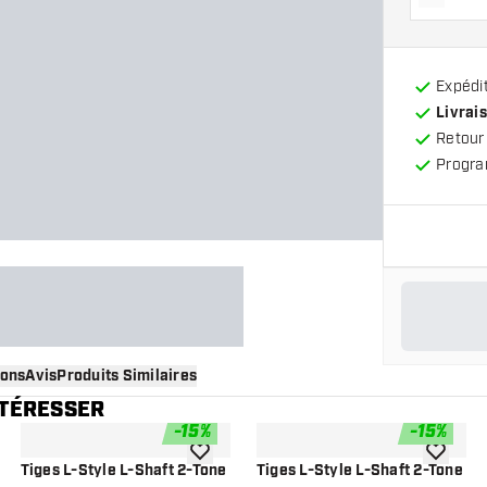
Diminue
Expédit
Livrais
Retour
Progra
ions
Avis
Produits Similaires
NTÉRESSER
-
15
%
-
15
%
 à la liste de souhaits
ajouter à la liste de souhaits
ajouter à
Tiges L-Style L-Shaft 2-Tone
Tiges L-Style L-Shaft 2-Tone