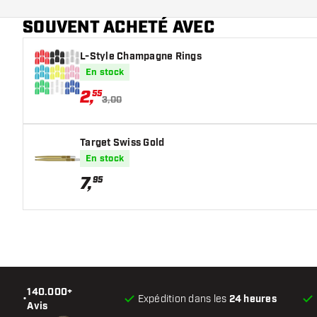
convient le mieux !
SOUVENT ACHETÉ AVEC
L-Style Champagne Rings
En stock
2
,
55
3,00
Target Swiss Gold
En stock
7
,
95
140.000+
•
Expédition dans les
24 heures
Avis