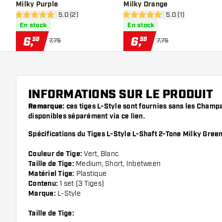
Milky Purple
Milky Orange
ouvrir le panneau des avis
5.0 (2)
ouvrir le panneau d
5.0 (1)
5 étoiles de notation
5 étoiles de notation
En stock
En stock
6
,
6
,
59
59
7,75
7,75
INFORMATIONS SUR LE PRODUIT
Remarque:
ces tiges L-Style sont fournies sans les Champa
disponibles séparément via ce
lien
.
Spécifications du Tiges L-Style L-Shaft 2-Tone Milky Green
Couleur de Tige:
Vert, Blanc
Taille de Tige:
Medium, Short, Inbetween
Matériel Tige:
Plastique
Contenu:
1 set (3 Tiges)
Marque:
L-Style
Taille de Tige: