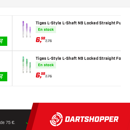
Tiges L-Style L-Shaft N9 Locked Straight Purple
En stock
6
,
59
7,75
AJOUTER AU PANIER
Tiges L-Style L-Shaft N9 Locked Straight Forest
En stock
6
,
59
7,75
AJOUTER AU PANIER
 de 75 €.
Expédition dans les
24 heures
Retours dans