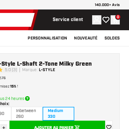
140.000+ Avis
0
Compte
Ma liste de s
Panier
Service client
PERSONNALISATION
NOUVEAUTÉ
SOLDES
-Style L-Shaft 2-Tone Milky Green
5.0 (3)
Marque
:
L-STYLE
e notation
7,75
misez
15%
!
us 24 heures
choix
:
Inbetween
Medium
190
260
330
+
AJOUTER AU PANIER