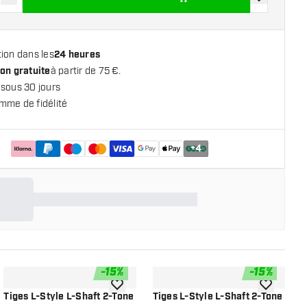
r la quantité
Augmenter la quantité
ajouter à la 
ion dans les
24 heures
on gratuite
à partir de 75 €.
 sous 30 jours
mme de fidélité
+
4
-
15
%
-
15
%
 la liste de souhaits
ajouter à la liste de souhaits
ajouter à la
Tiges L-Style L-Shaft 2-Tone
Tiges L-Style L-Shaft 2-Tone
T