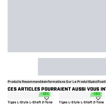
Produits Recommandés
Informations Sur Le Produit
Spécificat
CES ARTICLES POURRAIENT AUSSI VOUS I
-
15
%
-
15
%
ajouter à la liste de souhaits
ajouter
Tiges L-Style L-Shaft 2-Tone
Tiges L-Style L-Shaft 2-Tone