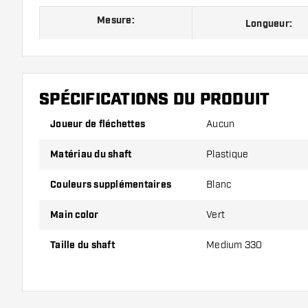
Mesure:
Longueur:
Mesure 190
Short, regarde l'im
Mesure 260
Inbetween, regarde l'
SPÉCIFICATIONS DU PRODUIT
Mesure 330
Medium, regarde l'i
Joueur de fléchettes
Aucun
Matériau du shaft
Plastique
Les tiges sont vendus par lot de 3.
Couleurs supplémentaires
Blanc
Conseil de Dartshopper !
Main color
Vert
Veillez à disposer d'un grand nombre d'ailettes et de
Taille du shaft
Medium 330
endommagés ou cassés à l'usage.
Essayez une tige de taille différente pour découvrir 