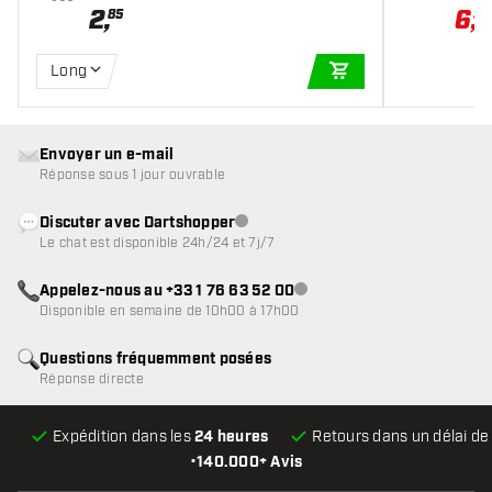
2
,
6
,
85
37
Long
AJOUTER AU PANIE
Envoyer un e-mail
Réponse sous 1 jour ouvrable
Discuter avec Dartshopper
Service client indisponible
Le chat est disponible 24h/24 et 7j/7
Appelez-nous au +33 1 76 63 52 00
Service client indisponible
Disponible en semaine de 10h00 à 17h00
Questions fréquemment posées
Réponse directe
Expédition dans les
24 heures
Retours dans un délai d
•
140.000+ Avis