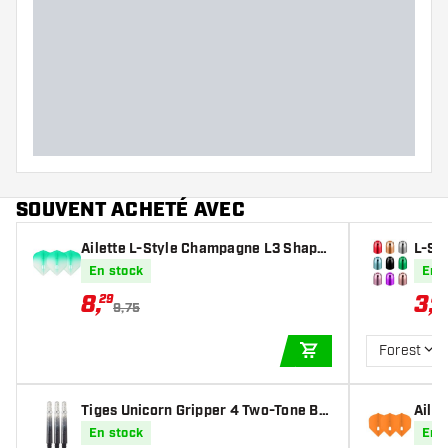
SOUVENT ACHETÉ AVEC
Ailette L-Style Champagne L3 Shape
L-St
2-Tone CWH×Green
ings
En stock
En 
8
,
3
,
29
82
9,75
Forest
AJOUTER AU PANIE
Tiges Unicorn Gripper 4 Two-Tone Bl
Aile
ack
Shap
En stock
En 