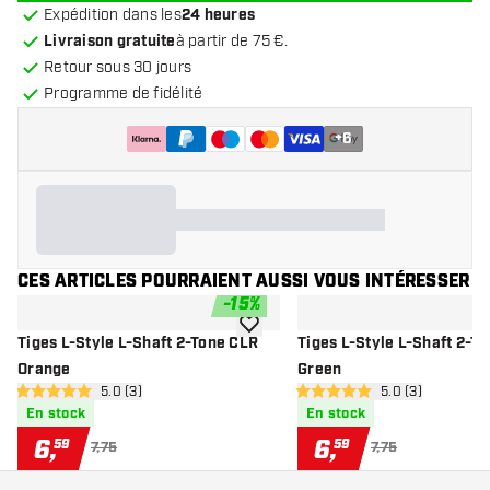
Expédition dans les
24 heures
Livraison gratuite
à partir de 75 €.
Retour sous 30 jours
Programme de fidélité
+
6
CES ARTICLES POURRAIENT AUSSI VOUS INTÉRESSER
-
15
%
ajouter à la liste de souhaits
Tiges L-Style L-Shaft 2-Tone CLR
Tiges L-Style L-Shaft 2-T
Orange
Green
ouvrir le panneau des avis
5.0 (3)
ouvrir le pannea
5.0 (3)
5 étoiles de notation
5 étoiles de notation
En stock
En stock
6
,
6
,
59
59
7,75
7,75