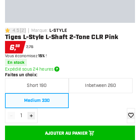
4.5
[
2
]
Marque
:
L-STYLE
4.5 étoiles de notation
Tiges L-Style L-Shaft 2-Tone CLR Pink
6
,
59
7,75
Vous économisez
15%
!
En stock
Expédié sous 24 heures
Faites un choix
:
Short 190
Inbetween 260
Medium 330
-
+
Diminuer la quantité
Augmenter la quantité
ajoute
AJOUTER AU PANIER