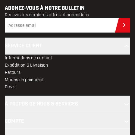
ABONEZ-VOUS À NOTRE BULLETIN
Recevez les dernières offres et promotions
Abo
SERVICE CLIENT
Informations de contact
Expédition & Livraison
Retours
Modes de paiement
Devis
À PROPOS DE NOUS & SERVICES
COMPTE