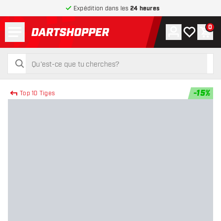
Expédition dans les
24 heures
Menu
0
Compte
Ma liste de
Pani
retour à la page d’accueil
rechercher
rechercher
-
15
%
Top 10 Tiges