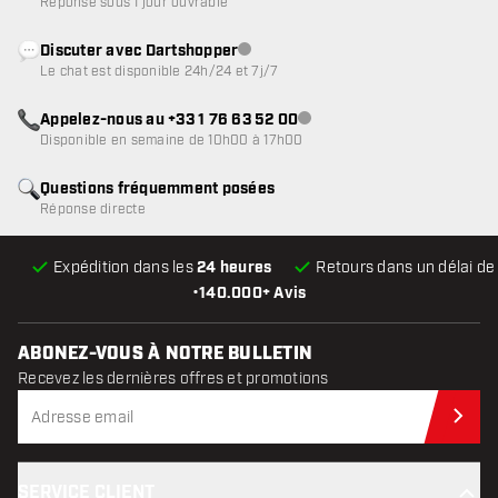
Réponse sous 1 jour ouvrable
Discuter avec Dartshopper
Service client indisponible
Le chat est disponible 24h/24 et 7j/7
Appelez-nous au +33 1 76 63 52 00
Service client indisponible
Disponible en semaine de 10h00 à 17h00
Questions fréquemment posées
Réponse directe
Expédition dans les
24 heures
Retours dans un délai d
•
140.000+ Avis
ABONEZ-VOUS À NOTRE BULLETIN
Recevez les dernières offres et promotions
Abo
SERVICE CLIENT