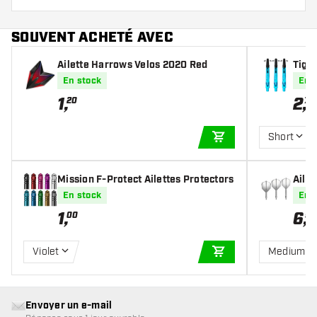
SOUVENT ACHETÉ AVEC
Ailette Harrows Velos 2020 Red
Tige
a Bl
En stock
En 
1
,
2
,
20
70
Short
AJOUTER AU PANIE
Mission F-Protect Ailettes Protectors
Ailet
En stock
En 
1
,
6
,
00
95
Violet
Medium
AJOUTER AU PANIE
Envoyer un e-mail