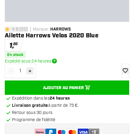
4.8
[
20
]
Marque
:
HARROWS
4.8 étoiles de notation
Ailette Harrows Velos 2020 Blue
1
,
20
En stock
Expédié sous 24 heures
-
+
Diminuer la quantité
Augmenter la quantité
ajoute
AJOUTER AU PANIER
Expédition dans les
24 heures
Livraison gratuite
à partir de 75 €.
Retour sous 30 jours
Programme de fidélité
+
6