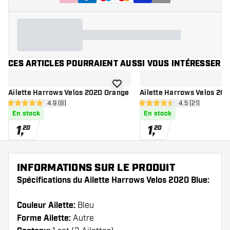
CES ARTICLES POURRAIENT AUSSI VOUS INTÉRESSER
ajouter à la liste de souhaits
Ailette Harrows Velos 2020 Orange
Ailette Harrows Velos 202
ouvrir le panneau des avis
4.9 (8)
ouvrir le pannea
4.5 (21)
4.9 étoiles de notation
4.5 étoiles de notation
En stock
En stock
1
,
1
,
20
20
INFORMATIONS SUR LE PRODUIT
Spécifications du Ailette Harrows Velos 2020 Blue:
Couleur Ailette:
Bleu
Forme Ailette:
Autre