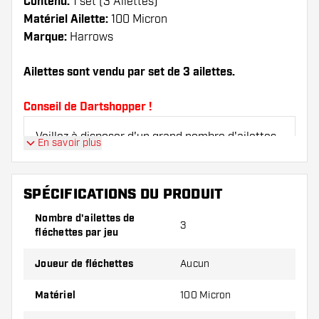
Contenu:
1 set (3 Ailettes)
Matériel Ailette:
100 Micron
Marque:
Harrows
Ailettes sont vendu par set de 3 ailettes.
Conseil de Dartshopper !
Veillez à disposer d'un grand nombre d'ailettes
En savoir plus
et de tiges. Ils peuvent être endommagés ou
cassés à l'usage.
SPÉCIFICATIONS DU PRODUIT
Essayez une forme, un matériau ou une
Nombre d'ailettes de
3
épaisseur différents des ailettes pour découvrir
fléchettes par jeu
la variante qui vous convient le mieux !
Joueur de fléchettes
Aucun
Matériel
100 Micron