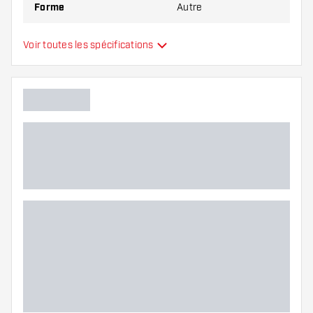
Forme
Autre
Type
Standard
Voir toutes les spécifications
Flexibilité
Main color