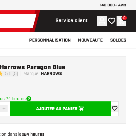
140.000+ Avis
0
Compte
Ma liste de s
Panier
Service client
PERSONNALISATION
NOUVEAUTÉ
SOLDES
e Harrows Paragon Blue
5.0 (5)
Marque
:
HARROWS
e notation
us 24 heures
+
AJOUTER AU PANIER
r la quantité
Augmenter la quantité
ajouter à la 
ion dans les
24 heures