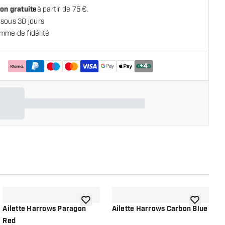
on gratuite
à partir de 75 €.
 sous 30 jours
mme de fidélité
+
4
 la liste de souhaits
ajouter à la liste de souhaits
ajouter à la
Ailette Harrows Paragon
Ailette Harrows Carbon Blue
A
Red