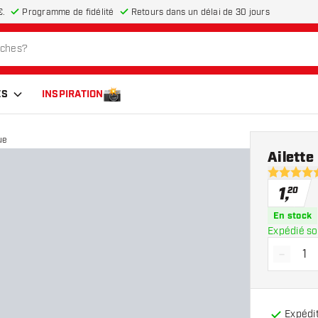
€.
Programme de fidélité
Retours dans un délai de 30 jours
ES
INSPIRATION
ue
Ailett
5 étoiles d
1
,
20
En stock
Expédié so
-
Diminue
Expédit