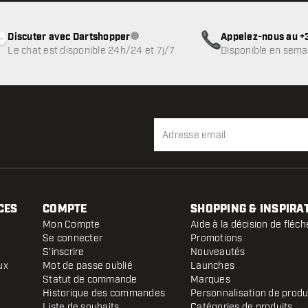
Discuter avec Dartshopper
Appelez-nous au +3
Service client indisponible
Le chat est disponible 24h/24 et 7j/7
Disponible en sema
CES
COMPTE
SHOPPING & INSPIRA
Mon Compte
Aide à la décision de fléch
Se connecter
Promotions
S'inscrire
Nouveautés
ux
Mot de passe oublié
Launches
Statut de commande
Marques
Historique des commandes
Personnalisation de produ
Liste de souhaits
Catégories de produits