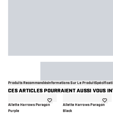
Produits Recommandés
Informations Sur Le Produit
Spécificat
CES ARTICLES POURRAIENT AUSSI VOUS I
ajouter à la liste de souhaits
ajouter
Ailette Harrows Paragon
Ailette Harrows Paragon
Purple
Black