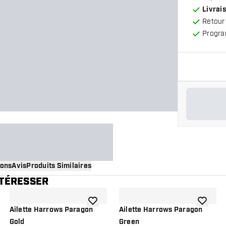
Livrais
Retour
Progra
ions
Avis
Produits Similaires
NTÉRESSER
 à la liste de souhaits
ajouter à la liste de souhaits
ajouter à
Ailette Harrows Paragon
Ailette Harrows Paragon
Gold
Green