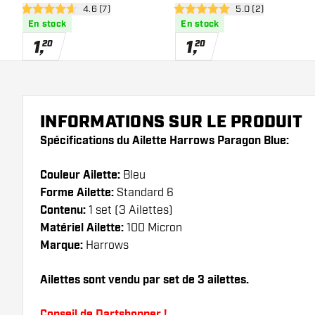
ouvrir le panneau des avis
4.6 (7)
ouvrir le panneau 
5.0 (2)
4.6 étoiles de notation
5 étoiles de notation
En stock
En stock
1
,
1
,
20
20
INFORMATIONS SUR LE PRODUIT
Spécifications du Ailette Harrows Paragon Blue:
Couleur Ailette:
Bleu
Forme Ailette:
Standard 6
Contenu:
1 set (3 Ailettes)
Matériel Ailette:
100 Micron
Marque:
Harrows
Ailettes sont vendu par set de 3 ailettes.
Conseil de Dartshopper !