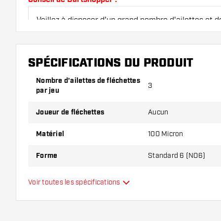
Veillez à disposer d'un grand nombre d'ailettes et de
endommagés ou cassés à l'usage.
SPÉCIFICATIONS DU PRODUIT
Essayez une forme, un matériau ou une épaisseur di
pour découvrir la variante qui vous convient le mieu
Nombre d'ailettes de fléchettes
3
par jeu
Joueur de fléchettes
Aucun
Matériel
100 Micron
Forme
Standard 6 (NO6)
Type
Standard
Voir toutes les spécifications
Flexibilité
Main color