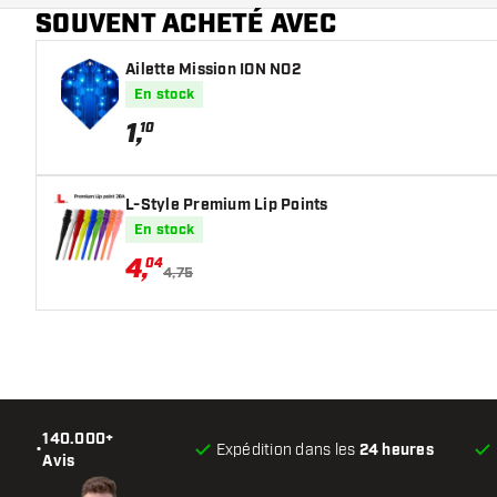
SOUVENT ACHETÉ AVEC
Ailette Mission ION NO2
En stock
1
,
10
L-Style Premium Lip Points
En stock
4
,
04
4,75
140.000+
•
Expédition dans les
24 heures
Avis