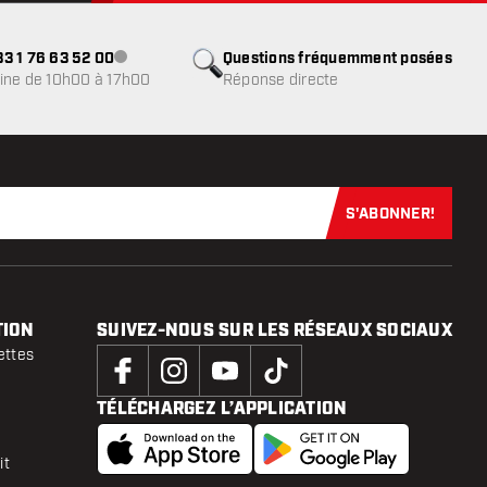
3 1 76 63 52 00
Questions fréquemment posées
Service client indisponible
ine de 10h00 à 17h00
Réponse directe
S'ABONNER!
Abonnez-vous
TION
SUIVEZ-NOUS SUR LES RÉSEAUX SOCIAUX
ettes
TÉLÉCHARGEZ L’APPLICATION
it