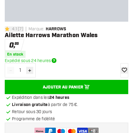
4.1
[
7
]
Marque
:
HARROWS
4.1 étoiles de notation
Ailette Harrows Marathon Wales
0
,
95
En stock
Expédié sous 24 heures
-
+
Diminuer la quantité
Augmenter la quantité
ajoute
AJOUTER AU PANIER
Expédition dans les
24 heures
Livraison gratuite
à partir de 75 €.
Retour sous 30 jours
Programme de fidélité
+
6