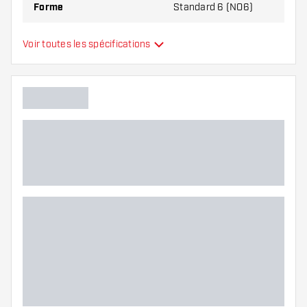
Forme
Standard 6 (NO6)
Type
Standard
Voir toutes les spécifications
Flexibilité
Main color