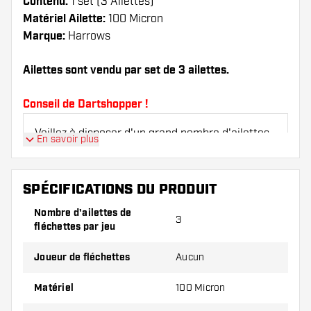
Contenu:
1 set (3 Ailettes)
Matériel Ailette:
100 Micron
Marque:
Harrows
Ailettes sont vendu par set de 3 ailettes.
Conseil de Dartshopper !
Veillez à disposer d'un grand nombre d'ailettes
En savoir plus
et de tiges. Ils peuvent être endommagés ou
cassés à l'usage.
SPÉCIFICATIONS DU PRODUIT
Essayez une forme, un matériau ou une
Nombre d'ailettes de
3
épaisseur différents des ailettes pour découvrir
fléchettes par jeu
la variante qui vous convient le mieux !
Joueur de fléchettes
Aucun
Matériel
100 Micron