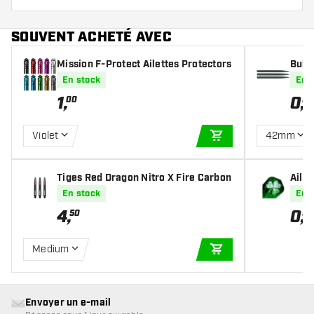
SOUVENT ACHETÉ AVEC
Mission F-Protect Ailettes Protectors
Bull'
En stock
En 
1
,
0
,
00
95
Violet
42mm
AJOUTER AU PANIE
Tiges Red Dragon Nitro X Fire Carbon
Aile
En stock
En 
4
,
0
,
50
95
Medium
AJOUTER AU PANIE
Envoyer un e-mail