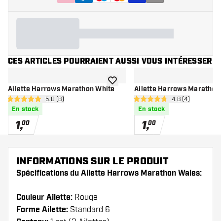
CES ARTICLES POURRAIENT AUSSI VOUS INTÉRESSER
ajouter à la liste de souhaits
Ailette Harrows Marathon White
Ailette Harrows Marathon
ouvrir le panneau des avis
5.0 (8)
ouvrir le pannea
4.8 (4)
5 étoiles de notation
4.8 étoiles de notation
En stock
En stock
1
,
1
,
00
00
INFORMATIONS SUR LE PRODUIT
Spécifications du Ailette Harrows Marathon Wales:
Couleur Ailette:
Rouge
Forme Ailette:
Standard 6