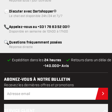
Réponse sous 1 jour ouvrable
Discuter avec Dartshopper
Service client indisponible
Le chat est disponible 24h/24 et 7j/7
Appelez-nous au +33 1 76 63 52 00
Service client indisponible
Disponible en semaine de 10h00 à 17h00
Questions fréquemment posées
Réponse directe
Expédition dans les
24 heures
Retours dans un délai d
•
140.000+ Avis
ABONEZ-VOUS À NOTRE BULLETIN
Recevez les dernières offres et promotions
Abo
SERVICE CLIENT