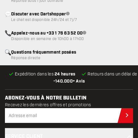
Réponse sous 1 jour ouvrable
Discuter avec Dartshopper
Service client indisponible
Le chat est disponible 24h/24 et 7j/7
Appelez-nous au +33 1 76 63 52 00
Service client indisponible
Disponible en semaine de 10h00 à 17h00
Questions fréquemment posées
Réponse directe
Expédition dans les
24 heures
Retours dans un délai d
•
140.000+ Avis
ABONEZ-VOUS À NOTRE BULLETIN
Recevez les dernières offres et promotions
Abo
SERVICE CLIENT