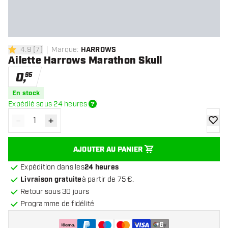
4.9
[
7
]
Marque
:
HARROWS
4.9 étoiles de notation
Ailette Harrows Marathon Skull
0
,
95
En stock
Expédié sous 24 heures
-
+
Diminuer la quantité
Augmenter la quantité
ajoute
AJOUTER AU PANIER
Expédition dans les
24 heures
Livraison gratuite
à partir de 75 €.
Retour sous 30 jours
Programme de fidélité
+
6