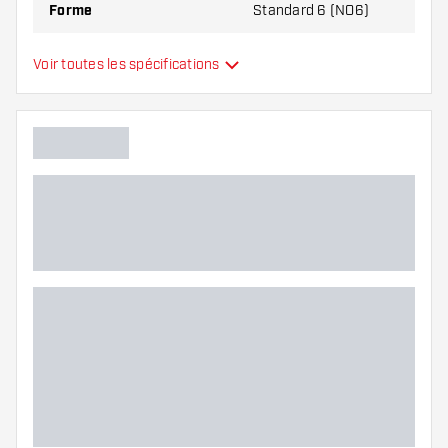
Forme
Standard 6 (NO6)
Type
Standard
Voir toutes les spécifications
Flexibilité
Main color