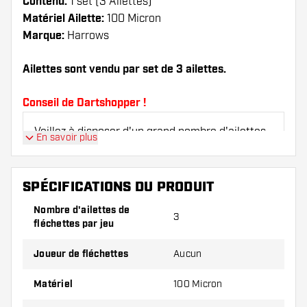
Contenu:
1 set (3 Ailettes)
Matériel Ailette:
100 Micron
Marque:
Harrows
Ailettes sont vendu par set de 3 ailettes.
Conseil de Dartshopper !
Veillez à disposer d'un grand nombre d'ailettes
En savoir plus
et de tiges. Ils peuvent être endommagés ou
cassés à l'usage.
SPÉCIFICATIONS DU PRODUIT
Essayez une forme, un matériau ou une
Nombre d'ailettes de
3
épaisseur différents des ailettes pour découvrir
fléchettes par jeu
la variante qui vous convient le mieux !
Joueur de fléchettes
Aucun
Matériel
100 Micron