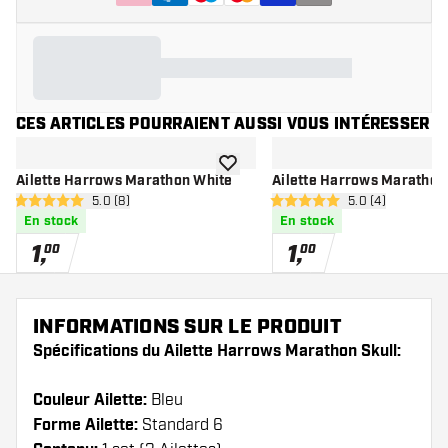
CES ARTICLES POURRAIENT AUSSI VOUS INTÉRESSER
ajouter à la liste de souhaits
Ailette Harrows Marathon White
Ailette Harrows Marathon
ouvrir le panneau des avis
5.0 (8)
ouvrir le pannea
5.0 (4)
5 étoiles de notation
5 étoiles de notation
En stock
En stock
1
,
1
,
00
00
INFORMATIONS SUR LE PRODUIT
Spécifications du Ailette Harrows Marathon Skull:
Couleur Ailette:
Bleu
Forme Ailette:
Standard 6