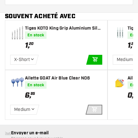
SOUVENT ACHETÉ AVEC
Tiges KOTO King Grip Aluminium Silv
Tige
er
En stock
En 
1
,
1
,
20
29
X-Short
Medium
AJOUTER AU PANIE
Ailette GOAT Air Blue Clear NO6
Aile
En stock
En 
6
,
0
,
95
95
Medium
AJOUTER AU PANIE
Envoyer un e-mail