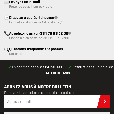
Envoyer un e-mail
Réponse sous 1 jour ouvrable
Discuter avec Dartshopper
Service client indisponible
Le chat est disponible 24h/24 et 7j/7
Appelez-nous au +33 1 76 63 52 00
Service client indisponible
Disponible en semaine de 10h00 à 17h00
Questions fréquemment posées
Réponse directe
Expédition dans les
24 heures
Retours dans un délai d
•
140.000+ Avis
ABONEZ-VOUS À NOTRE BULLETIN
Recevez les dernières offres et promotions
Abo