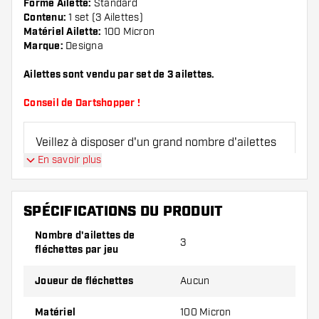
Forme Ailette:
Standard
Contenu:
1 set (3 Ailettes)
Matériel Ailette:
100 Micron
Marque:
Designa
Ailettes sont vendu par set de 3 ailettes.
Conseil de Dartshopper !
Veillez à disposer d'un grand nombre d'ailettes
et de tiges. Ils peuvent être endommagés ou
En savoir plus
cassés à l'usage.
SPÉCIFICATIONS DU PRODUIT
Essayez une forme, un matériau ou une
épaisseur différents des ailettes pour découvrir
Nombre d'ailettes de
3
fléchettes par jeu
la variante qui vous convient le mieux !
Joueur de fléchettes
Aucun
Matériel
100 Micron