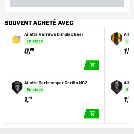
SOUVENT ACHETÉ AVEC
Ailette Harrows Dimplex Beer
Aile
En stock
En 
0
,
1
,
95
10
AJOUTER AU PANIE
Ailette Dartshopper Gorilla NO2
Ailet
En stock
En 
1
,
1
,
10
20
AJOUTER AU PANIE