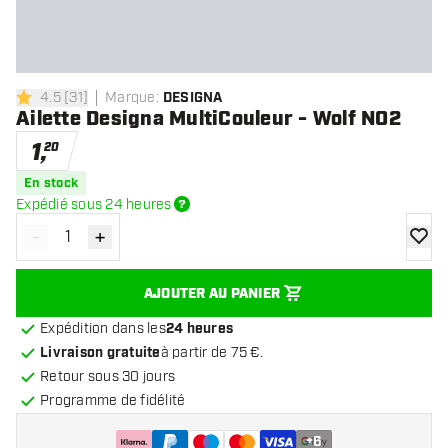
4.5
[
31
]
Marque
:
DESIGNA
4.5 étoiles de notation
Ailette Designa MultiCouleur - Wolf NO2
1
,
20
En stock
Expédié sous 24 heures
-
+
Diminuer la quantité
Augmenter la quantité
ajoute
AJOUTER AU PANIER
Expédition dans les
24 heures
Livraison gratuite
à partir de 75 €.
Retour sous 30 jours
Programme de fidélité
+
6