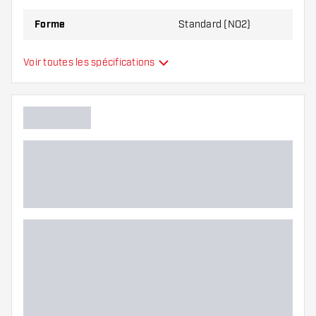
Forme
Standard (NO2)
Type
Standard
Voir toutes les spécifications
Flexibilité
Main color