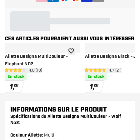
CES ARTICLES POURRAIENT AUSSI VOUS INTÉRESSER
ajouter à la liste de souhaits
Ailette Designa MultiCouleur -
Ailette Designa Black - J
Elephant NO2
ouvrir le panneau des avis
4.0 (10)
ouvrir le pannea
4.7 (21)
4 étoiles de notation
4.7 étoiles de notation
En stock
En stock
1
,
1
,
20
20
INFORMATIONS SUR LE PRODUIT
Spécifications du Ailette Designa MultiCouleur - Wolf
No2:
Couleur Ailette:
Multi