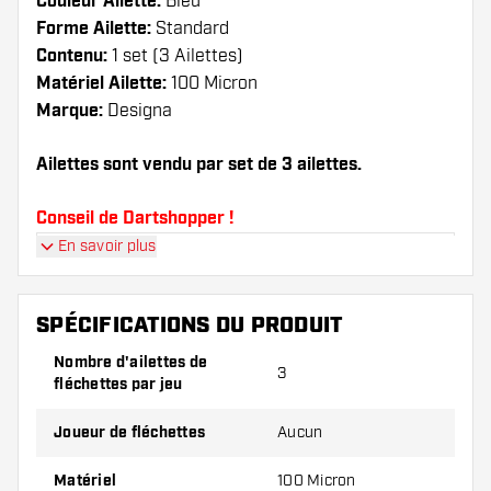
Couleur Ailette:
Bleu
Forme Ailette:
Standard
Contenu:
1 set (3 Ailettes)
Matériel Ailette:
100 Micron
Marque:
Designa
Ailettes sont vendu par set de 3 ailettes.
Conseil de Dartshopper !
En savoir plus
Veillez à disposer d'un grand nombre d'ailettes
et de tiges. Ils peuvent être endommagés ou
cassés à l'usage.
SPÉCIFICATIONS DU PRODUIT
Nombre d'ailettes de
3
Essayez une forme, un matériau ou une
fléchettes par jeu
épaisseur différents des ailettes pour découvrir
la variante qui vous convient le mieux !
Joueur de fléchettes
Aucun
Matériel
100 Micron