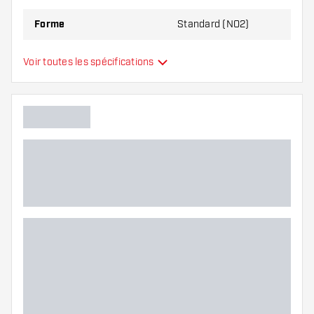
Forme
Standard (NO2)
Type
Standard
Voir toutes les spécifications
Flexibilité
Couleurs supplémentaires
Main color