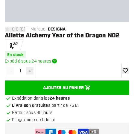
0.0
[
0
]
Marque
:
DESIGNA
0 étoiles de notation
Ailette Alchemy Year of the Dragon NO2
1
,
20
En stock
Expédié sous 24 heures
-
+
Diminuer la quantité
Augmenter la quantité
ajoute
AJOUTER AU PANIER
Expédition dans les
24 heures
Livraison gratuite
à partir de 75 €.
Retour sous 30 jours
Programme de fidélité
+
6