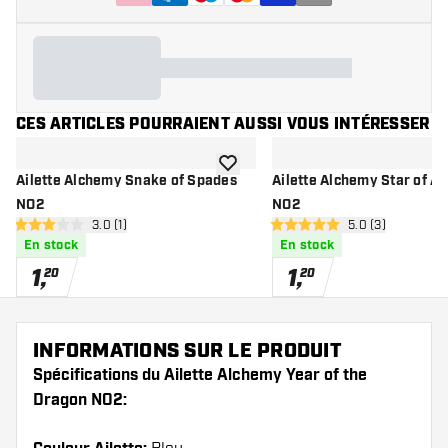
CES ARTICLES POURRAIENT AUSSI VOUS INTÉRESSER
ajouter à la liste de souhaits
Ailette Alchemy Snake of Spades
Ailette Alchemy Star of Ai
NO2
NO2
ouvrir le panneau des avis
3.0 (1)
ouvrir le pannea
5.0 (3)
3 étoiles de notation
5 étoiles de notation
En stock
En stock
1
,
1
,
20
20
INFORMATIONS SUR LE PRODUIT
Spécifications du Ailette Alchemy Year of the
Dragon NO2: