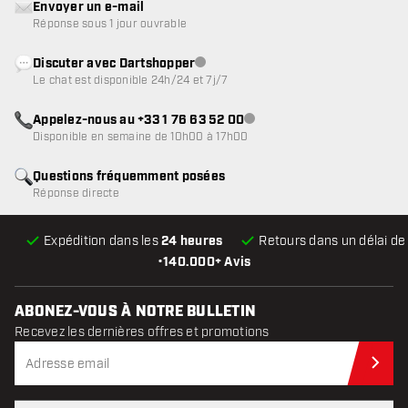
Envoyer un e-mail
Réponse sous 1 jour ouvrable
Discuter avec Dartshopper
Service client indisponible
Le chat est disponible 24h/24 et 7j/7
Appelez-nous au +33 1 76 63 52 00
Service client indisponible
Disponible en semaine de 10h00 à 17h00
Questions fréquemment posées
Réponse directe
Expédition dans les
24 heures
Retours dans un délai d
•
140.000+ Avis
ABONEZ-VOUS À NOTRE BULLETIN
Recevez les dernières offres et promotions
Abo