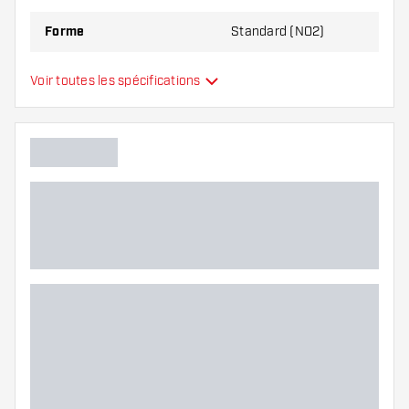
Forme
Standard (NO2)
Type
Standard
Voir toutes les spécifications
Flexibilité
Main color