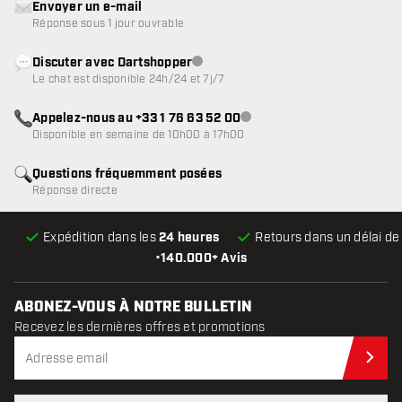
Envoyer un e-mail
Réponse sous 1 jour ouvrable
Discuter avec Dartshopper
Service client indisponible
Le chat est disponible 24h/24 et 7j/7
Appelez-nous au +33 1 76 63 52 00
Service client indisponible
Disponible en semaine de 10h00 à 17h00
Questions fréquemment posées
Réponse directe
Expédition dans les
24 heures
Retours dans un délai d
•
140.000+ Avis
ABONEZ-VOUS À NOTRE BULLETIN
Recevez les dernières offres et promotions
Abo