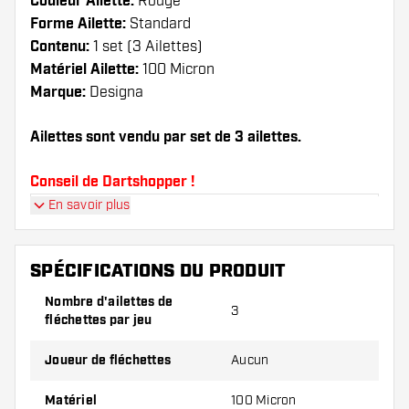
Couleur Ailette:
Rouge
Forme Ailette:
Standard
Contenu:
1 set (3 Ailettes)
Matériel Ailette:
100 Micron
Marque:
Designa
Ailettes sont vendu par set de 3 ailettes.
Conseil de Dartshopper !
En savoir plus
Veillez à disposer d'un grand nombre d'ailettes
et de tiges. Ils peuvent être endommagés ou
cassés à l'usage.
SPÉCIFICATIONS DU PRODUIT
Nombre d'ailettes de
3
Essayez une forme, un matériau ou une
fléchettes par jeu
épaisseur différents des ailettes pour découvrir
la variante qui vous convient le mieux !
Joueur de fléchettes
Aucun
Matériel
100 Micron