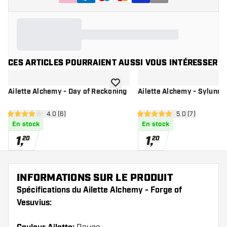
CES ARTICLES POURRAIENT AUSSI VOUS INTÉRESSER
ajouter à la liste de souhaits
Ailette Alchemy - Day of Reckoning
Ailette Alchemy - Sylundi
ouvrir le panneau des avis
4.0 (6)
ouvrir le pannea
5.0 (7)
4 étoiles de notation
5 étoiles de notation
En stock
En stock
1
,
1
,
20
20
INFORMATIONS SUR LE PRODUIT
Spécifications du Ailette Alchemy - Forge of
Vesuvius: