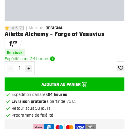
4.5
[
2
]
Marque
:
DESIGNA
4.5 étoiles de notation
Ailette Alchemy - Forge of Vesuvius
1
,
20
En stock
Expédié sous 24 heures
-
+
Diminuer la quantité
Augmenter la quantité
ajoute
AJOUTER AU PANIER
Expédition dans les
24 heures
Livraison gratuite
à partir de 75 €.
Retour sous 30 jours
Programme de fidélité
+
6