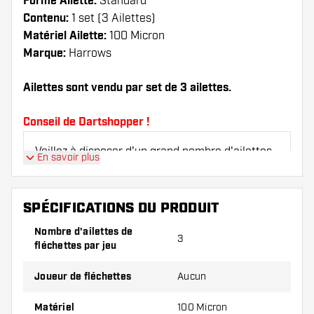
Forme Ailette:
Standard
Contenu:
1 set (3 Ailettes)
Matériel Ailette:
100 Micron
Marque:
Harrows
Ailettes sont vendu par set de 3 ailettes.
Conseil de Dartshopper !
Veillez à disposer d'un grand nombre d'ailettes
En savoir plus
et de tiges. Ils peuvent être endommagés ou
cassés à l'usage.
SPÉCIFICATIONS DU PRODUIT
Essayez une forme, un matériau ou une
Nombre d'ailettes de
3
épaisseur différents des ailettes pour découvrir
fléchettes par jeu
la variante qui vous convient le mieux !
Joueur de fléchettes
Aucun
Matériel
100 Micron