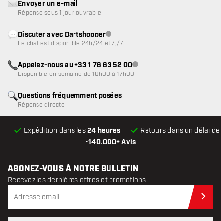
Envoyer un e-mail
Réponse sous 1 jour ouvrable
Discuter avec Dartshopper
Service client indisponible
Le chat est disponible 24h/24 et 7j/7
Appelez-nous au +33 1 76 63 52 00
Service client indisponible
Disponible en semaine de 10h00 à 17h00
Questions fréquemment posées
Réponse directe
Expédition dans les
24 heures
Retours dans un délai d
•
140.000+ Avis
ABONEZ-VOUS À NOTRE BULLETIN
Recevez les dernières offres et promotions
Abo