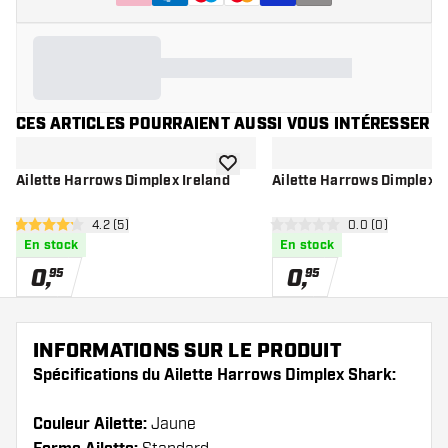
CES ARTICLES POURRAIENT AUSSI VOUS INTÉRESSER
ajouter à la liste de souhaits
Ailette Harrows Dimplex Ireland
Ailette Harrows Dimplex 
ouvrir le panneau des avis
4.2 (5)
ouvrir le pannea
0.0 (0)
4.2 étoiles de notation
0 étoiles de notation
En stock
En stock
0
,
0
,
95
95
INFORMATIONS SUR LE PRODUIT
Spécifications du Ailette Harrows Dimplex Shark:
Couleur Ailette:
Jaune