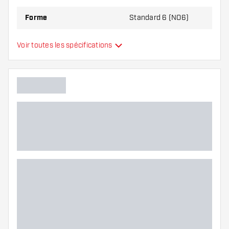
Forme
Standard 6 (NO6)
Type
Standard
Voir toutes les spécifications
Flexibilité
Main color