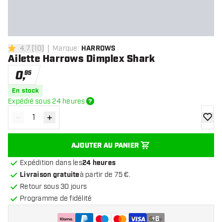
4.7
[
10
]
Marque
:
HARROWS
4.7 étoiles de notation
Ailette Harrows Dimplex Shark
0
,
95
En stock
Expédié sous 24 heures
-
+
Diminuer la quantité
Augmenter la quantité
ajoute
AJOUTER AU PANIER
Expédition dans les
24 heures
Livraison gratuite
à partir de 75 €.
Retour sous 30 jours
Programme de fidélité
+
6