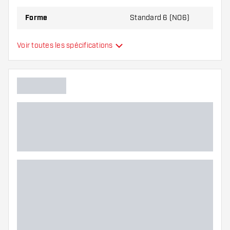
Forme
Standard 6 (NO6)
Type
Standard
Voir toutes les spécifications
Flexibilité
Main color