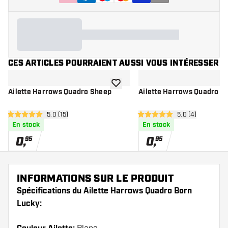
CES ARTICLES POURRAIENT AUSSI VOUS INTÉRESSER
ajouter à la liste de souhaits
Ailette Harrows Quadro Sheep
Ailette Harrows Quadro Pi
ouvrir le panneau des avis
5.0 (15)
ouvrir le pannea
5.0 (4)
5 étoiles de notation
5 étoiles de notation
En stock
En stock
0
,
0
,
95
95
INFORMATIONS SUR LE PRODUIT
Spécifications du Ailette Harrows Quadro Born
Lucky: