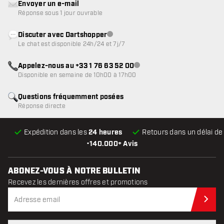
Envoyer un e-mail
Réponse sous 1 jour ouvrable
Discuter avec Dartshopper
Service client indisponible
Le chat est disponible 24h/24 et 7j/7
Appelez-nous au +33 1 76 63 52 00
Service client indisponible
Disponible en semaine de 10h00 à 17h00
Questions fréquemment posées
Réponse directe
Expédition dans les
24 heures
Retours dans un délai d
•
140.000+ Avis
ABONEZ-VOUS À NOTRE BULLETIN
Recevez les dernières offres et promotions
Abo