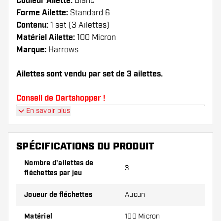
Couleur Ailette:
Blanc
Forme Ailette:
Standard 6
Contenu:
1 set (3 Ailettes)
Matériel Ailette:
100 Micron
Marque:
Harrows
Ailettes sont vendu par set de 3 ailettes.
Conseil de Dartshopper !
En savoir plus
Veillez à disposer d'un grand nombre d'ailettes
et de tiges. Ils peuvent être endommagés ou
cassés à l'usage.
SPÉCIFICATIONS DU PRODUIT
Nombre d'ailettes de
3
Essayez une forme, un matériau ou une
fléchettes par jeu
épaisseur différents des ailettes pour découvrir
la variante qui vous convient le mieux !
Joueur de fléchettes
Aucun
Matériel
100 Micron