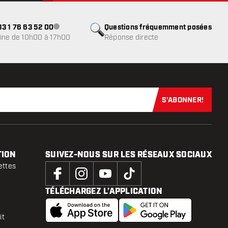
3 1 76 63 52 00
Questions fréquemment posées
Service client indisponible
ine de 10h00 à 17h00
Réponse directe
S'ABONNER!
Abonnez-vous
TION
SUIVEZ-NOUS SUR LES RÉSEAUX SOCIAUX
ettes
TÉLÉCHARGEZ L’APPLICATION
it