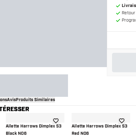
Livrais
Retour
Progra
ions
Avis
Produits Similaires
NTÉRESSER
 à la liste de souhaits
ajouter à la liste de souhaits
ajouter à
Ailette Harrows Dimplex S3
Ailette Harrows Dimplex S3
Black NO6
Red NO6