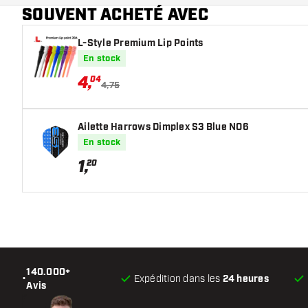
SOUVENT ACHETÉ AVEC
Main color
L-Style Premium Lip Points
En stock
4
,
04
4,75
Ailette Harrows Dimplex S3 Blue NO6
En stock
1
,
20
140.000+
•
Expédition dans les
24 heures
Avis