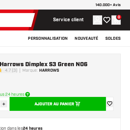
140.000+ Avis
0
Compte
Ma liste de s
Panier
Service client
PERSONNALISATION
NOUVEAUTÉ
SOLDES
e Harrows Dimplex S3 Green NO6
4.7 (3)
Marque
:
HARROWS
 de notation
us 24 heures
+
AJOUTER AU PANIER
r la quantité
Augmenter la quantité
ajouter à la 
ion dans les
24 heures