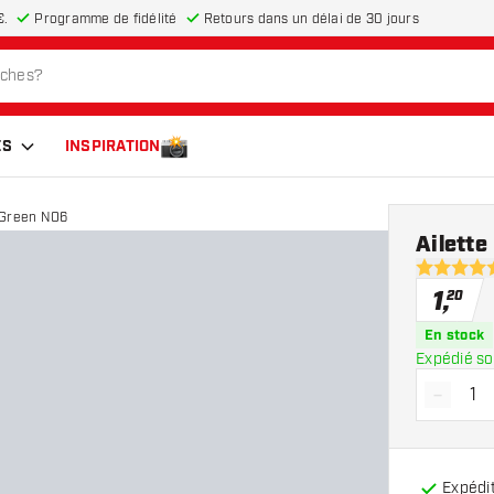
€.
Programme de fidélité
Retours dans un délai de 30 jours
ES
INSPIRATION
 Green NO6
Ailett
4.7 étoiles
1
,
20
En stock
Expédié so
-
Diminue
Expédit