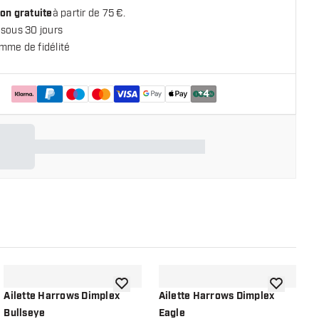
on gratuite
à partir de 75 €.
 sous 30 jours
mme de fidélité
+
4
 la liste de souhaits
ajouter à la liste de souhaits
ajouter à la
Ailette Harrows Dimplex
Ailette Harrows Dimplex
A
Bullseye
Eagle
E