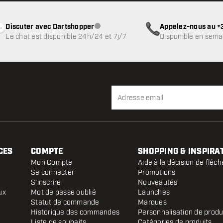
Discuter avec Dartshopper
Appelez-nous au +3
Service client indisponible
Le chat est disponible 24h/24 et 7j/7
Disponible en sema
CES
COMPTE
SHOPPING & INSPIRA
Mon Compte
Aide à la décision de fléch
Se connecter
Promotions
S'inscrire
Nouveautés
ux
Mot de passe oublié
Launches
Statut de commande
Marques
Historique des commandes
Personnalisation de produ
Liste de souhaits
Catégories de produits