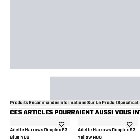
Produits Recommandés
Informations Sur Le Produit
Spécificat
CES ARTICLES POURRAIENT AUSSI VOUS I
ajouter à la liste de souhaits
ajouter
Ailette Harrows Dimplex S3
Ailette Harrows Dimplex S3
Blue NO6
Yellow NO6