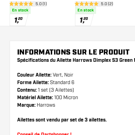
ouvrir le panneau des avis
5.0 (1)
ouvrir le panneau 
5.0 (2)
5 étoiles de notation
5 étoiles de notation
En stock
En stock
1
,
1
,
20
20
INFORMATIONS SUR LE PRODUIT
Spécifications du Ailette Harrows Dimplex S3 Green
Couleur Ailette:
Vert, Noir
Forme Ailette:
Standard 6
Contenu:
1 set (3 Ailettes)
Matériel Ailette:
100 Micron
Marque:
Harrows
Ailettes sont vendu par set de 3 ailettes.
Conseil de Dartshopper !