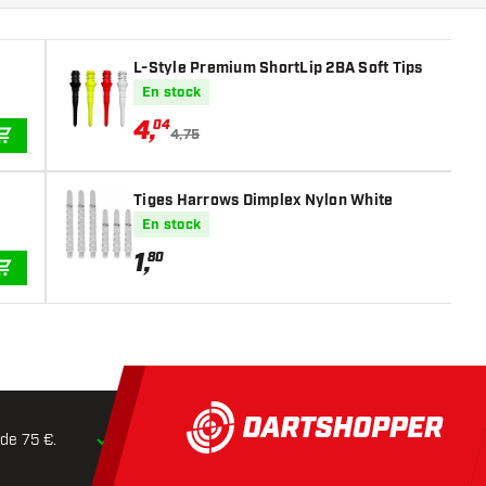
L-Style Premium ShortLip 2BA Soft Tips
En stock
4
,
04
4,75
AJOUTER AU PANIER
Tiges Harrows Dimplex Nylon White
En stock
1
,
80
AJOUTER AU PANIER
 de 75 €.
Expédition dans les
24 heures
Retours dans