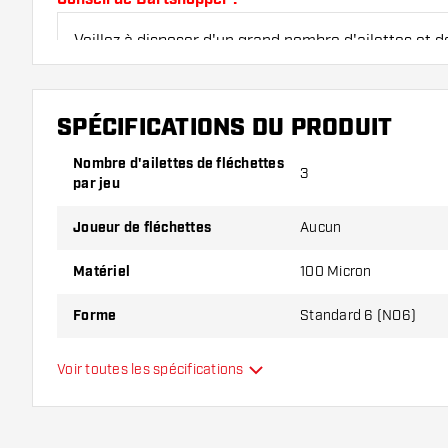
Veillez à disposer d'un grand nombre d'ailettes et de
endommagés ou cassés à l'usage.
SPÉCIFICATIONS DU PRODUIT
Essayez une forme, un matériau ou une épaisseur di
pour découvrir la variante qui vous convient le mieu
Nombre d'ailettes de fléchettes
3
par jeu
Joueur de fléchettes
Aucun
Matériel
100 Micron
Forme
Standard 6 (NO6)
Type
Standard
Voir toutes les spécifications
Flexibilité
Couleurs supplémentaires