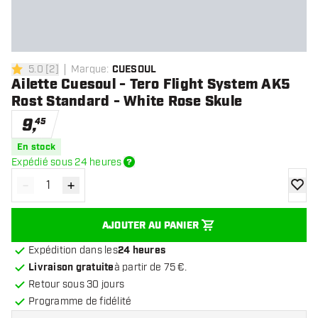
5.0
[
2
]
Marque
:
CUESOUL
5 étoiles de notation
Ailette Cuesoul - Tero Flight System AK5
Rost Standard - White Rose Skule
9
,
45
En stock
Expédié sous 24 heures
-
+
Diminuer la quantité
Augmenter la quantité
ajoute
AJOUTER AU PANIER
Expédition dans les
24 heures
Livraison gratuite
à partir de 75 €.
Retour sous 30 jours
Programme de fidélité