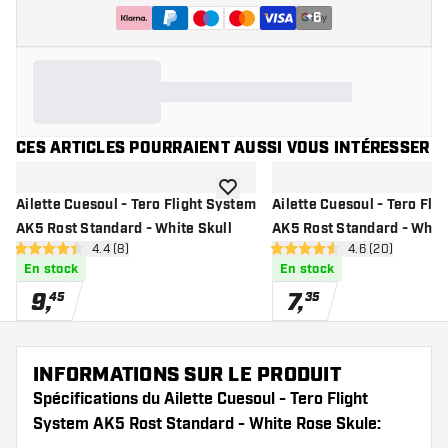
+
6
CES ARTICLES POURRAIENT AUSSI VOUS INTÉRESSER
ajouter à la liste de souhaits
Ailette Cuesoul - Tero Flight System
Ailette Cuesoul - Tero Fli
AK5 Rost Standard - White Skull
AK5 Rost Standard - Whit
ouvrir le panneau des avis
4.4 (8)
ouvrir le pannea
4.6 (20)
4.4 étoiles de notation
4.6 étoiles de notation
En stock
En stock
9
,
7
,
45
35
INFORMATIONS SUR LE PRODUIT
Spécifications du Ailette Cuesoul - Tero Flight
System AK5 Rost Standard - White Rose Skule: