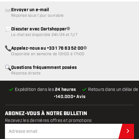
Envoyer un e-mail
Réponse sous 1 jour ouvrable
Discuter avec Dartshopper
Service client indisponible
Le chat est disponible 24h/24 et 7j/7
Appelez-nous au +33 1 76 63 52 00
Service client indisponible
Disponible en semaine de 10h00 à 17h00
Questions fréquemment posées
Réponse directe
Expédition dans les
24 heures
Retours dans un délai d
•
140.000+ Avis
ABONEZ-VOUS À NOTRE BULLETIN
Recevez les dernières offres et promotions
Abo