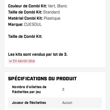
Couleur de Combi Kit:
Vert, Blanc
Taille de Combi Kit:
Standard
Matériel Combi Kit:
Plastique
Marque:
CUESOUL
Taille de Combi Kit:
Les kits sont vendus par lot de 3.
En savoir plus
Conseil de Dartshopper !
Veillez à disposer d'un grand nombre d'ailettes
SPÉCIFICATIONS DU PRODUIT
et de tiges. Ils peuvent être endommagés ou
Nombre d'ailettes de
cassés à l'usage.
3
fléchettes par jeu
Essayez une forme, un matériau ou une
Joueur de fléchettes
Aucun
épaisseur différents des ailettes pour découvrir