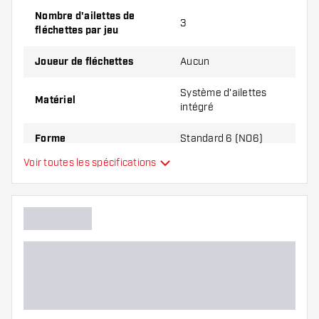
et de tiges. Ils peuvent être endommagés ou
Nombre d'ailettes de
cassés à l'usage.
3
fléchettes par jeu
Essayez une forme, un matériau ou une
Joueur de fléchettes
Aucun
épaisseur différents des ailettes pour découvrir
Système d'ailettes
la variante qui vous convient le mieux !
Matériel
intégré
Forme
Standard 6 (NO6)
Voir toutes les spécifications
Système d'ailettes
Type
intégré
Flexibilité
Main color
Longueur du shaft