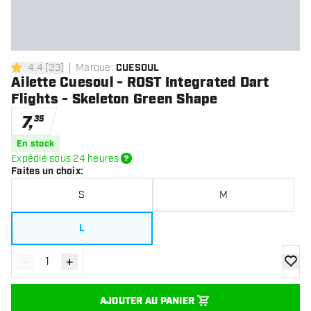
4.4
[
33
]
Marque
:
CUESOUL
4.4 étoiles de notation
Ailette Cuesoul - ROST Integrated Dart
Flights - Skeleton Green Shape
7
,
35
En stock
Expédié sous 24 heures
Faites un choix
:
S
M
L
-
+
Diminuer la quantité
Augmenter la quantité
ajoute
AJOUTER AU PANIER