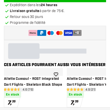
Expédition dans les
24 heures
Livraison gratuite
à partir de 75 €.
Retour sous 30 jours
Programme de fidélité
+
6
CES ARTICLES POURRAIENT AUSSI VOUS INTÉRESSER
ajouter à la liste de souhaits
Ailette Cuesoul - ROST Integrated
Ailette Cuesoul - ROST In
Dart Flights - Skeleton Black Shape
Dart Flights - Skeleton Ye
ouvrir le panneau des avis
4.6 (76)
ouvrir le pannea
4.9 (21)
Shape
4.6 étoiles de notation
4.9 étoiles de notation
En stock
En stock
7
,
7
,
35
35