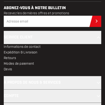
ABONEZ-VOUS À NOTRE BULLETIN
Recevez les dernières offres et promotions
Abo
SERVICE CLIENT
Informations de contact
Expédition & Livraison
Retours
Modes de paiement
Devis
À PROPOS DE NOUS & SERVICES
COMPTE