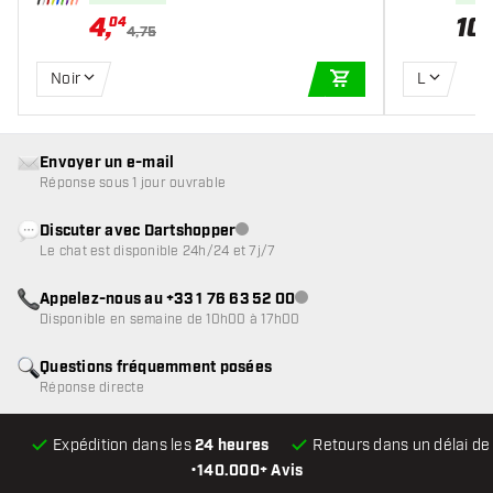
4
,
10
,
04
4,75
Noir
L
AJOUTER AU PANIE
Envoyer un e-mail
Réponse sous 1 jour ouvrable
Discuter avec Dartshopper
Service client indisponible
Le chat est disponible 24h/24 et 7j/7
Appelez-nous au +33 1 76 63 52 00
Service client indisponible
Disponible en semaine de 10h00 à 17h00
Questions fréquemment posées
Réponse directe
Expédition dans les
24 heures
Retours dans un délai d
•
140.000+ Avis