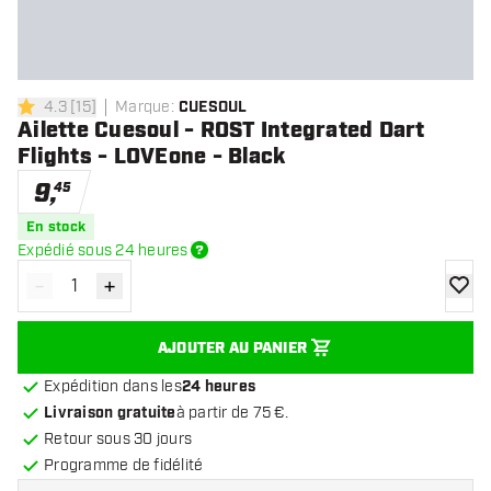
4.3
[
15
]
Marque
:
CUESOUL
4.3 étoiles de notation
Ailette Cuesoul - ROST Integrated Dart
Flights - LOVEone - Black
9
,
45
En stock
Expédié sous 24 heures
-
+
Diminuer la quantité
Augmenter la quantité
ajoute
AJOUTER AU PANIER
Expédition dans les
24 heures
Livraison gratuite
à partir de 75 €.
Retour sous 30 jours
Programme de fidélité