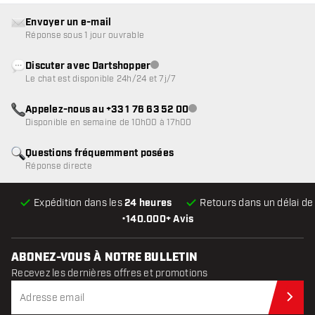
Envoyer un e-mail
Réponse sous 1 jour ouvrable
Discuter avec Dartshopper
Service client indisponible
Le chat est disponible 24h/24 et 7j/7
Appelez-nous au +33 1 76 63 52 00
Service client indisponible
Disponible en semaine de 10h00 à 17h00
Questions fréquemment posées
Réponse directe
Expédition dans les
24 heures
Retours dans un délai d
•
140.000+ Avis
ABONEZ-VOUS À NOTRE BULLETIN
Recevez les dernières offres et promotions
Abo