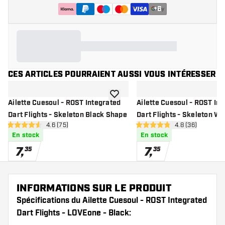
+
6
CES ARTICLES POURRAIENT AUSSI VOUS INTÉRESSER
ajouter à la liste de souhaits
Ailette Cuesoul - ROST Integrated
Ailette Cuesoul - ROST In
Dart Flights - Skeleton Black Shape
Dart Flights - Skeleton W
ouvrir le panneau des avis
4.6 (75)
ouvrir le pannea
4.8 (36)
4.6 étoiles de notation
4.8 étoiles de notation
En stock
En stock
7
,
7
,
35
35
INFORMATIONS SUR LE PRODUIT
Spécifications du Ailette Cuesoul - ROST Integrated
Dart Flights - LOVEone - Black: