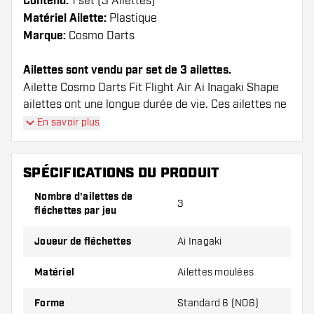
Contenu:
1 set (3 Ailettes)
Matériel Ailette:
Plastique
Marque:
Cosmo Darts
Ailettes sont vendu par set de 3 ailettes.
Ailette Cosmo Darts Fit Flight Air Ai Inagaki Shape
ailettes ont une longue durée de vie. Ces ailettes ne
peuvent être utilisées qu'avec les tiges Cosmo Fit.
En savoir plus
Conseil de Dartshopper !
SPÉCIFICATIONS DU PRODUIT
Veillez à disposer d'un grand nombre d'ailettes
Nombre d'ailettes de
et de tiges. Ils peuvent être endommagés ou
3
fléchettes par jeu
cassés à l'usage.
Joueur de fléchettes
Ai Inagaki
Essayez une forme, un matériau ou une
Matériel
Ailettes moulées
épaisseur différents des ailettes pour découvrir
la variante qui vous convient le mieux !
Forme
Standard 6 (NO6)