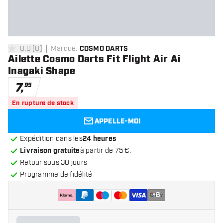
0.0
[
0
]
Marque
:
COSMO DARTS
0 étoiles de notation
Ailette Cosmo Darts Fit Flight Air Ai
Inagaki Shape
7
,
95
En rupture de stock
APPELLE-MOI
Expédition dans les
24 heures
Livraison gratuite
à partir de 75 €.
Retour sous 30 jours
Programme de fidélité
+
6