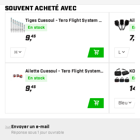
SOUVENT ACHETÉ AVEC
Tiges Cuesoul - Tero Flight System A
Ailet
K7 - Ice Clear
AK5 
En stock
En 
9
,
7
,
45
35
H
L
AJOUTER AU PANIE
Ailette Cuesoul - Tero Flight System
KOTO
AK4 - French Flag Standard
En stock
En 
9
,
14
,
45
Bleu
AJOUTER AU PANIE
Envoyer un e-mail
Réponse sous 1 jour ouvrable