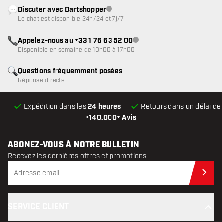
Discuter avec Dartshopper
Service client indisponible
Le chat est disponible 24h/24 et 7j/7
Appelez-nous au +33 1 76 63 52 00
Service client indisponible
Disponible en semaine de 10h00 à 17h00
Questions fréquemment posées
Réponse directe
Expédition dans les
24 heures
Retours dans un délai d
•
140.000+ Avis
ABONEZ-VOUS À NOTRE BULLETIN
Recevez les dernières offres et promotions
Abo
SERVICE CLIENT