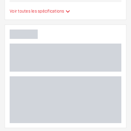
Type
Ailettes moulées
Voir toutes les spécifications
Flexibilité
Couleurs supplémentaires
Main color