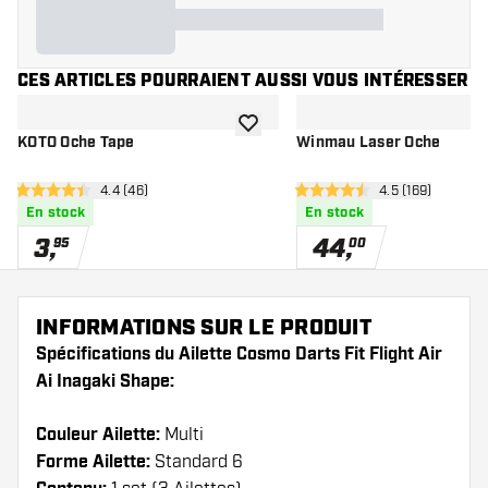
CES ARTICLES POURRAIENT AUSSI VOUS INTÉRESSER
ajouter à la liste de souhaits
KOTO Oche Tape
Winmau Laser Oche
ouvrir le panneau des avis
4.4 (46)
ouvrir le panne
4.5 (169)
4.4 étoiles de notation
4.5 étoiles de notation
En stock
En stock
3
,
44
,
95
00
INFORMATIONS SUR LE PRODUIT
Spécifications du Ailette Cosmo Darts Fit Flight Air
Ai Inagaki Shape:
Couleur Ailette:
Multi
Forme Ailette:
Standard 6