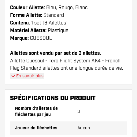
Couleur Ailette:
Bleu, Rouge, Blanc
Forme Ailette:
Standard
Contenu:
1 set (3 Ailettes)
Matériel Ailette:
Plastique
Marque:
CUESOUL
Ailettes sont vendu par set de 3 ailettes.
Ailette Cuesoul - Tero Flight System AK4 - French
Flag Standard ailettes ont une longue durée de vie.
Ces ailettes ne peuvent être utilisées qu'avec les
En savoir plus
tiges Cuesoul.
SPÉCIFICATIONS DU PRODUIT
Conseil de Dartshopper !
Nombre d'ailettes de
Veillez à disposer d'un grand nombre d'ailettes
3
fléchettes par jeu
et de tiges. Ils peuvent être endommagés ou
cassés à l'usage.
Joueur de fléchettes
Aucun