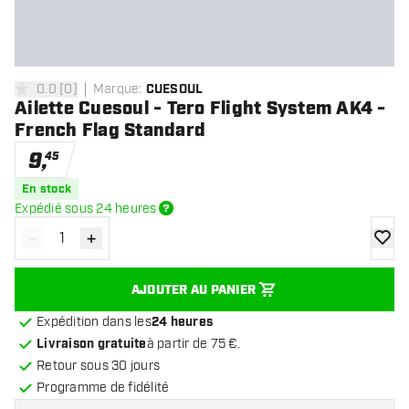
0.0
[
0
]
Marque
:
CUESOUL
0 étoiles de notation
Ailette Cuesoul - Tero Flight System AK4 -
French Flag Standard
9
,
45
En stock
Expédié sous 24 heures
-
+
Diminuer la quantité
Augmenter la quantité
ajoute
AJOUTER AU PANIER
Expédition dans les
24 heures
Livraison gratuite
à partir de 75 €.
Retour sous 30 jours
Programme de fidélité