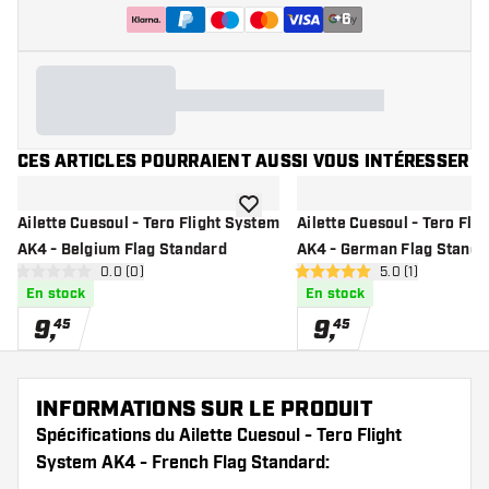
+
6
CES ARTICLES POURRAIENT AUSSI VOUS INTÉRESSER
ajouter à la liste de souhaits
Ailette Cuesoul - Tero Flight System
Ailette Cuesoul - Tero Fli
AK4 - Belgium Flag Standard
AK4 - German Flag Standa
ouvrir le panneau des avis
0.0 (0)
ouvrir le pannea
5.0 (1)
0 étoiles de notation
5 étoiles de notation
En stock
En stock
9
,
9
,
45
45
INFORMATIONS SUR LE PRODUIT
Spécifications du Ailette Cuesoul - Tero Flight
System AK4 - French Flag Standard: