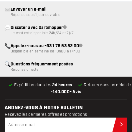
Envoyer un e-mail
Réponse sous 1 jour ouvrable
Discuter avec Dartshopper
Service client indisponible
Le chat est disponible 24h/24 et 7j/7
Appelez-nous au +33 1 76 63 52 00
Service client indisponible
Disponible en semaine de 10h00 à 17h00
Questions fréquemment posées
Réponse directe
Expédition dans les
24 heures
Retours dans un délai d
•
140.000+ Avis
ABONEZ-VOUS À NOTRE BULLETIN
Recevez les dernières offres et promotions
Abo