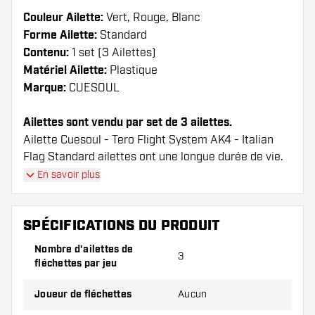
Couleur Ailette:
Vert, Rouge, Blanc
Forme Ailette:
Standard
Contenu:
1 set (3 Ailettes)
Matériel Ailette:
Plastique
Marque:
CUESOUL
Ailettes sont vendu par set de 3 ailettes.
Ailette Cuesoul - Tero Flight System AK4 - Italian
Flag Standard ailettes ont une longue durée de vie.
Ces ailettes ne peuvent être utilisées qu'avec les
En savoir plus
tiges Cuesoul.
SPÉCIFICATIONS DU PRODUIT
Conseil de Dartshopper !
Nombre d'ailettes de
Veillez à disposer d'un grand nombre d'ailettes
3
fléchettes par jeu
et de tiges. Ils peuvent être endommagés ou
cassés à l'usage.
Joueur de fléchettes
Aucun