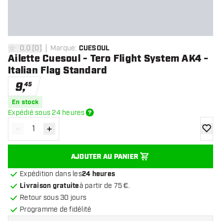
0.0
[
0
]
Marque
:
CUESOUL
0 étoiles de notation
Ailette Cuesoul - Tero Flight System AK4 -
Italian Flag Standard
9
,
45
En stock
Expédié sous 24 heures
-
+
Diminuer la quantité
Augmenter la quantité
ajoute
AJOUTER AU PANIER
Expédition dans les
24 heures
Livraison gratuite
à partir de 75 €.
Retour sous 30 jours
Programme de fidélité