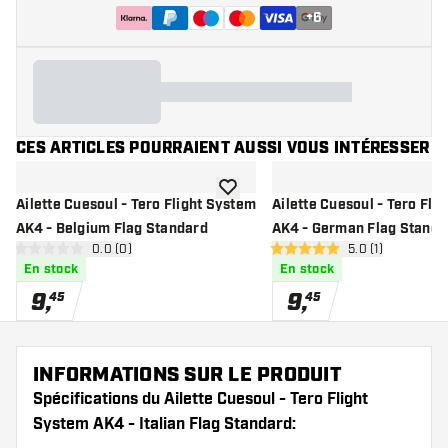
+
6
CES ARTICLES POURRAIENT AUSSI VOUS INTÉRESSER
ajouter à la liste de souhaits
Ailette Cuesoul - Tero Flight System
Ailette Cuesoul - Tero Fli
AK4 - Belgium Flag Standard
AK4 - German Flag Standa
ouvrir le panneau des avis
0.0 (0)
ouvrir le pannea
5.0 (1)
0 étoiles de notation
5 étoiles de notation
En stock
En stock
9
,
9
,
45
45
INFORMATIONS SUR LE PRODUIT
Spécifications du Ailette Cuesoul - Tero Flight
System AK4 - Italian Flag Standard: