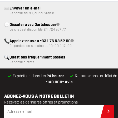
Envoyer un e-mail
Réponse sous 1 jour ouvrable
Discuter avec Dartshopper
Service client indisponible
Le chat est disponible 24h/24 et 7j/7
Appelez-nous au +33 1 76 63 52 00
Service client indisponible
Disponible en semaine de 10h00 à 17h00
Questions fréquemment posées
Réponse directe
Expédition dans les
24 heures
Retours dans un délai d
•
140.000+ Avis
ABONEZ-VOUS À NOTRE BULLETIN
Recevez les dernières offres et promotions
Abo