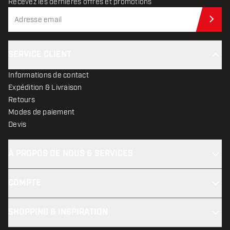
Recevez les dernières offres et promotions
Abo
SERVICE CLIENT
Informations de contact
Expédition & Livraison
Retours
Modes de paiement
Devis
À PROPOS DE NOUS & SERVICES
COMPTE
SHOPPING & INSPIRATION