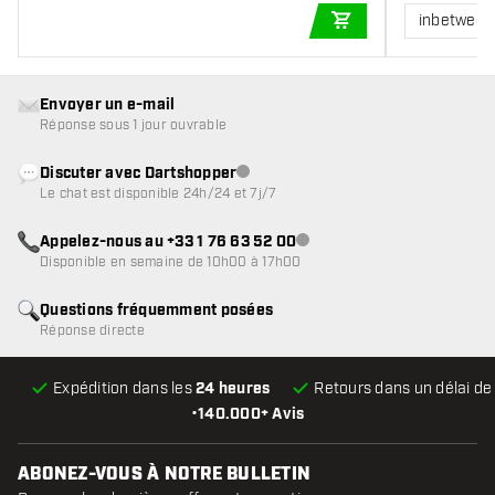
inbetween
AJOUTER AU PANIE
Envoyer un e-mail
Réponse sous 1 jour ouvrable
Discuter avec Dartshopper
Service client indisponible
Le chat est disponible 24h/24 et 7j/7
Appelez-nous au +33 1 76 63 52 00
Service client indisponible
Disponible en semaine de 10h00 à 17h00
Questions fréquemment posées
Réponse directe
Expédition dans les
24 heures
Retours dans un délai d
•
140.000+ Avis
ABONEZ-VOUS À NOTRE BULLETIN