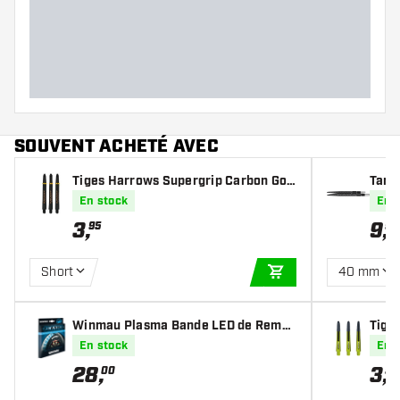
SOUVENT ACHETÉ AVEC
Tiges Harrows Supergrip Carbon Gol
Targ
d
En stock
En 
3
,
9
,
95
99
Short
40 mm
AJOUTER AU PANIE
Winmau Plasma Bande LED de Rempl
Tige
acement - Éclairage cible Fléchettes
En stock
En 
28
,
3
,
00
50