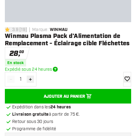
3.9
[
19
]
Marque
:
WINMAU
3.9 étoiles de notation
Winmau Plasma Pack d'Alimentation de
Remplacement - Éclairage cible Fléchettes
28
,
00
En stock
Expédié sous 24 heures
-
+
Diminuer la quantité
Augmenter la quantité
ajoute
AJOUTER AU PANIER
Expédition dans les
24 heures
Livraison gratuite
à partir de 75 €.
Retour sous 30 jours
Programme de fidélité