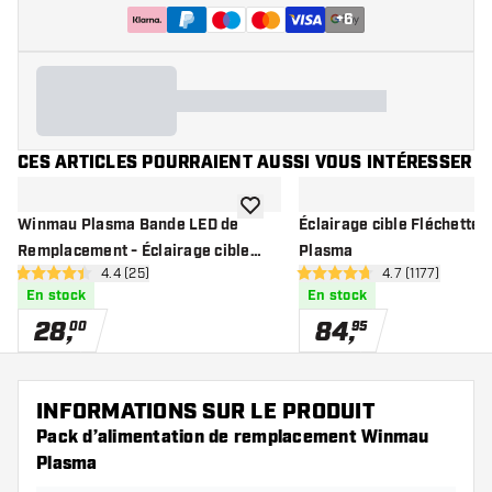
+
6
CES ARTICLES POURRAIENT AUSSI VOUS INTÉRESSER
ajouter à la liste de souhaits
Winmau Plasma Bande LED de
Éclairage cible Fléchette
Remplacement - Éclairage cible
Plasma
ouvrir le panneau des avis
4.4 (25)
ouvrir le panne
4.7 (1177)
Fléchettes
4.4 étoiles de notation
4.7 étoiles de notation
En stock
En stock
28
,
84
,
00
95
INFORMATIONS SUR LE PRODUIT
Pack d’alimentation de remplacement Winmau
Plasma