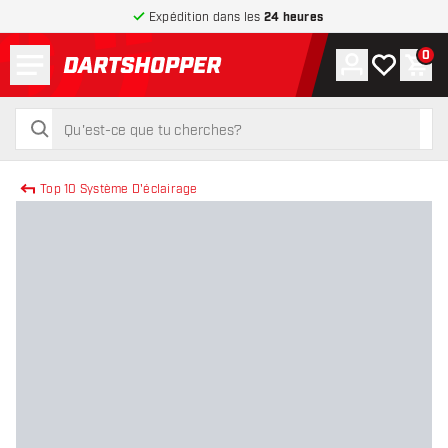
Expédition dans les
24 heures
Menu
0
Compte
Ma liste de
Pani
retour à la page d’accueil
rechercher
rechercher
Top 10 Système D'éclairage