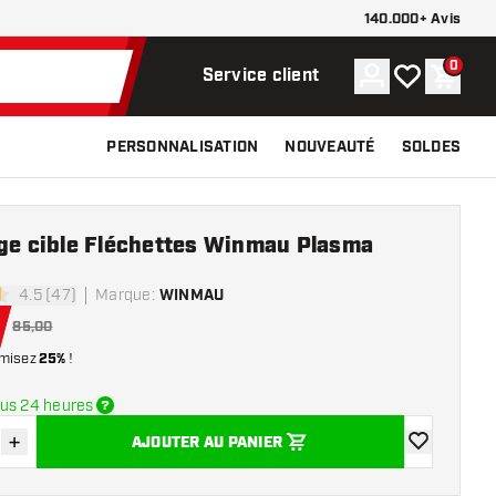
140.000+ Avis
0
Compte
Ma liste de s
Panier
Service client
PERSONNALISATION
NOUVEAUTÉ
SOLDES
age cible Fléchettes Winmau Plasma
4.5 (47)
Marque
:
WINMAU
 de notation
85,00
misez
25%
!
us 24 heures
+
AJOUTER AU PANIER
r la quantité
Augmenter la quantité
ajouter à la 