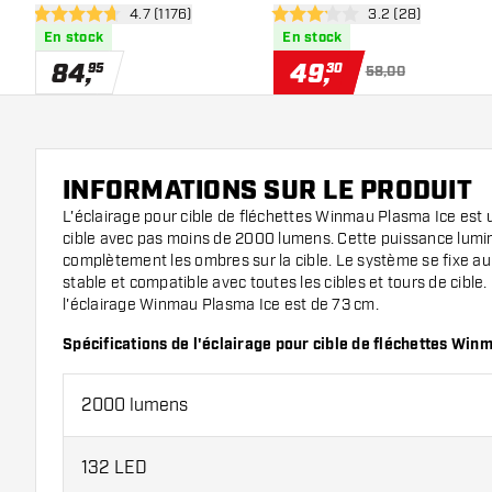
ouvrir le panneau des avis
4.7 (1176)
ouvrir le panneau 
3.2 (28)
4.7 étoiles de notation
3.2 étoiles de notation
En stock
En stock
84
,
49
,
95
30
58,00
INFORMATIONS SUR LE PRODUIT
L'éclairage pour cible de fléchettes Winmau Plasma Ice est 
cible avec pas moins de 2000 lumens. Cette puissance lumi
complètement les ombres sur la cible. Le système se fixe au 
stable et compatible avec toutes les cibles et tours de cible
l'éclairage Winmau Plasma Ice est de 73 cm.
Spécifications de l'éclairage pour cible de fléchettes Win
2000 lumens
132 LED