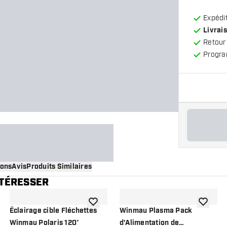
Expédit
Livrais
Retour
Progra
ions
Avis
Produits Similaires
NTÉRESSER
 à la liste de souhaits
ajouter à la liste de souhaits
ajouter à
Éclairage cible Fléchettes
Winmau Plasma Pack
Winmau Polaris 120°
d'Alimentation de