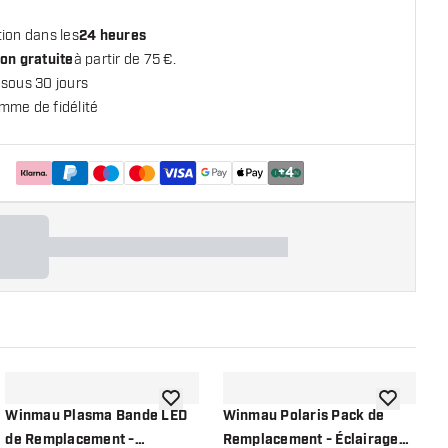
ion dans les
24 heures
on gratuite
à partir de 75 €.
 sous 30 jours
mme de fidélité
+
4
 la liste de souhaits
ajouter à la liste de souhaits
ajouter à la
Winmau Plasma Bande LED
Winmau Polaris Pack de
W
de Remplacement -
Remplacement - Éclairage
d