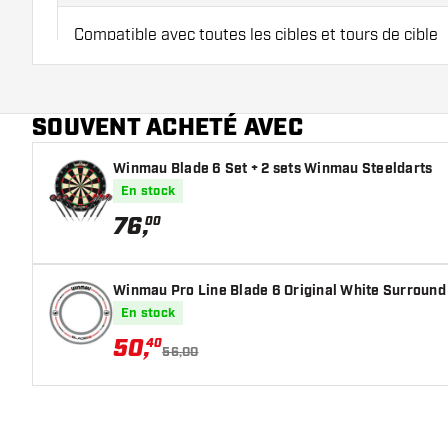
Compatible avec toutes les cibles et tours de cible
Fixation murale
SOUVENT ACHETÉ AVEC
Matériel de montage inclus
Winmau Blade 6 Set + 2 sets Winmau Steeldarts
En stock
Adaptateur inclus avec prises EU, UK, US, AU
76
,
00
Cible et tour de cible non inclus
Winmau Pro Line Blade 6 Original White Surround
Pourquoi choisir le Winmau Plasma ? Découvrez-le dans no
En stock
Attention :
l'éclairage Winmau Plasma est uniquement conçu 
50
,
40
56,00
ne peut pas être utilisé avec un support de cible.