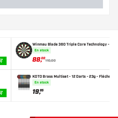
Winmau Blade 360 Triple Core Technology - Cibl
En stock
88
,
00
110,00
AJOUTER AU PANIER
KOTO Brass Multiset - 12 Darts - 23g - Fléchettes
En stock
19
,
95
AJOUTER AU PANIER