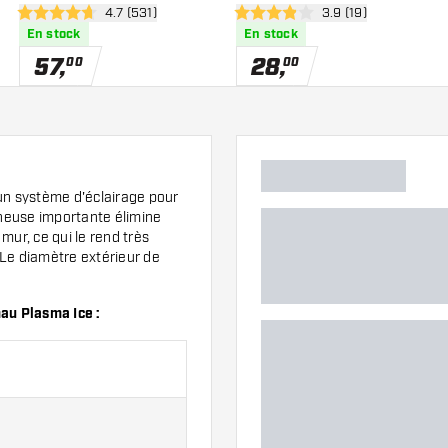
des avis
ouvrir le panneau des avis
4.7 (531)
ouvrir le panneau de
3.9 (19)
Remplacement - Éclairage
4.7 étoiles de notation
3.9 étoiles de notation
En stock
En stock
cible Fléchettes
57
,
28
,
00
00
un système d'éclairage pour
neuse importante élimine
mur, ce qui le rend très
. Le diamètre extérieur de
mau Plasma Ice :