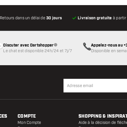
Retours dans un délai de
30 jours
Livraison gratuite
à partir
Discuter avec Dartshopper
Appelez-nous au +3
Service client indisponible
Le chat est disponible 24h/24 et 7j/7
Disponible en sema
CES
COMPTE
SHOPPING & INSPIRA
Mon Compte
Aide à la décision de fléch