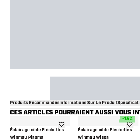
Produits Recommandés
Informations Sur Le Produit
Spécificat
CES ARTICLES POURRAIENT AUSSI VOUS I
-
15
%
ajouter à la liste de souhaits
ajouter
Éclairage cible Fléchettes
Éclairage cible Fléchettes
Winmau Plasma
Winmau Wispa