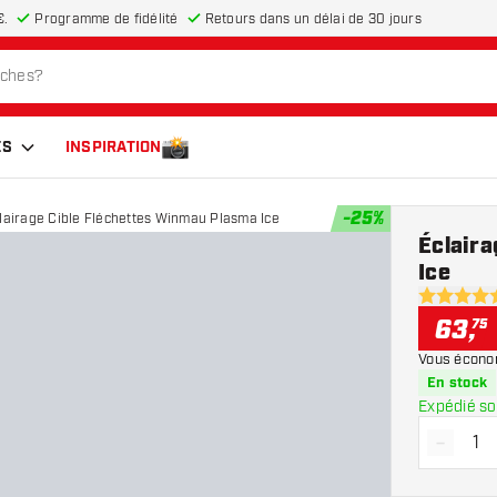
€.
Programme de fidélité
Retours dans un délai de 30 jours
ES
INSPIRATION
-
25
%
lairage Cible Fléchettes Winmau Plasma Ice
Éclair
Ice
4.5 étoiles
63
,
75
Vous écono
En stock
Expédié so
-
Diminue