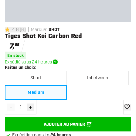
4.8
[
6
]
Marque
:
SHOT
4.8 étoiles de notation
Tiges Shot Koi Carbon Red
7
,
95
En stock
Expédié sous 24 heures
Faites un choix
:
Short
Inbetween
Medium
-
+
Diminuer la quantité
Augmenter la quantité
ajoute
AJOUTER AU PANIER
Expédition dans les
24 heures