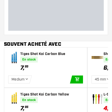
SOUVENT ACHETÉ AVEC
Tiges Shot Koi Carbon Blue
Shot 
En stock
En 
7
,
6
,
95
95
Medium
45 mm
AJOUTER AU PANIE
Tiges Shot Koi Carbon Yellow
L-St
ips
En stock
En 
7
,
4
,
95
04