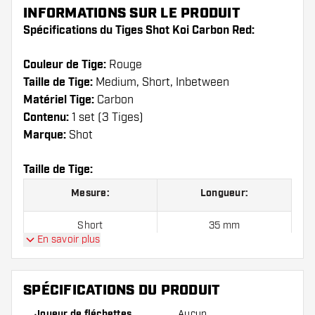
INFORMATIONS SUR LE PRODUIT
Spécifications du Tiges Shot Koi Carbon Red:
Couleur de Tige:
Rouge
Taille de Tige:
Medium, Short, Inbetween
Matériel Tige:
Carbon
Contenu:
1 set (3 Tiges)
Marque:
Shot
Taille de Tige:
Mesure:
Longueur:
Short
35 mm
En savoir plus
Inbetween
41 mm
Medium
48 mm
SPÉCIFICATIONS DU PRODUIT
Joueur de fléchettes
Aucun