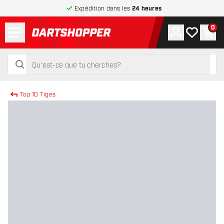
Expédition dans les
24 heures
Menu
0
Compte
Ma liste de
Pani
retour à la page d’accueil
rechercher
rechercher
Top 10 Tiges