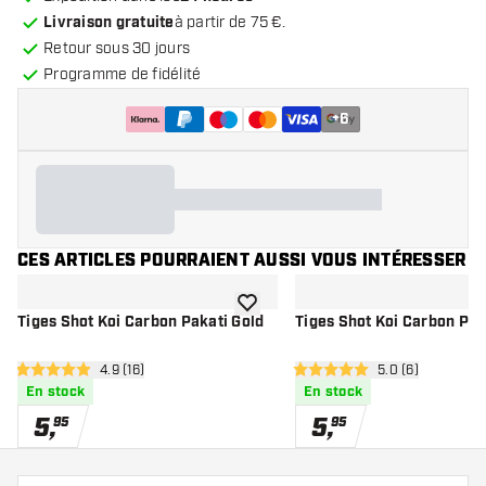
Livraison gratuite
à partir de 75 €.
Retour sous 30 jours
Programme de fidélité
+
6
CES ARTICLES POURRAIENT AUSSI VOUS INTÉRESSER
ajouter à la liste de souhaits
Tiges Shot Koi Carbon Pakati Gold
Tiges Shot Koi Carbon Pak
ouvrir le panneau des avis
4.9 (16)
ouvrir le pannea
5.0 (6)
4.9 étoiles de notation
5 étoiles de notation
En stock
En stock
5
,
5
,
95
95