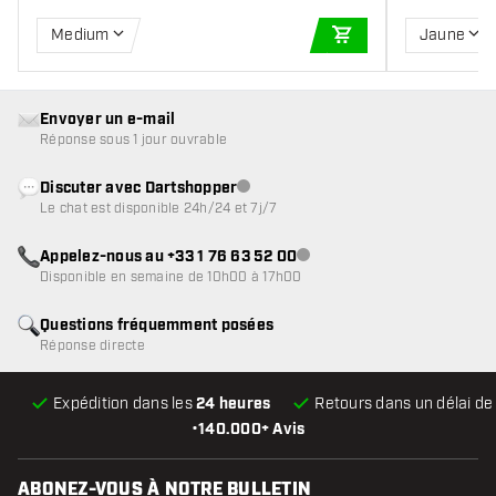
Medium
Jaune
AJOUTER AU PANIE
Envoyer un e-mail
Réponse sous 1 jour ouvrable
Discuter avec Dartshopper
Service client indisponible
Le chat est disponible 24h/24 et 7j/7
Appelez-nous au +33 1 76 63 52 00
Service client indisponible
Disponible en semaine de 10h00 à 17h00
Questions fréquemment posées
Réponse directe
Expédition dans les
24 heures
Retours dans un délai d
•
140.000+ Avis
ABONEZ-VOUS À NOTRE BULLETIN