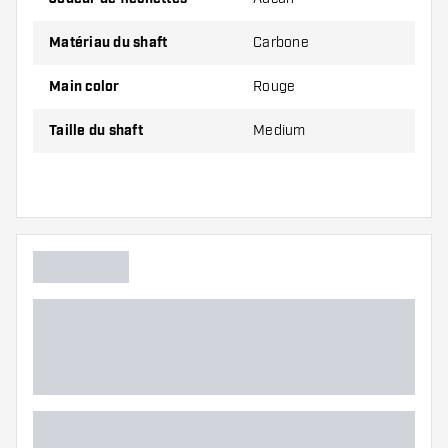
Matériau du shaft
Carbone
Les tiges sont vendus par lot de 3.
Main color
Rouge
Conseil de Dartshopper !
Taille du shaft
Medium
Veillez à disposer d'un grand nombre d'ailettes
et de tiges. Ils peuvent être endommagés ou
cassés à l'usage.
Essayez une tige de taille différente pour
découvrir la variante qui vous convient le mieux
!