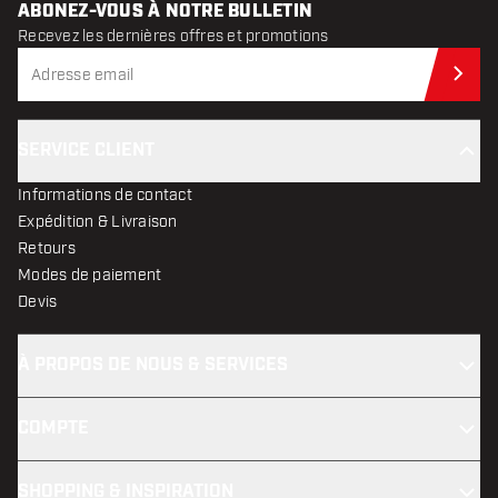
ABONEZ-VOUS À NOTRE BULLETIN
Recevez les dernières offres et promotions
Abo
SERVICE CLIENT
Informations de contact
Expédition & Livraison
Retours
Modes de paiement
Devis
À PROPOS DE NOUS & SERVICES
COMPTE
SHOPPING & INSPIRATION