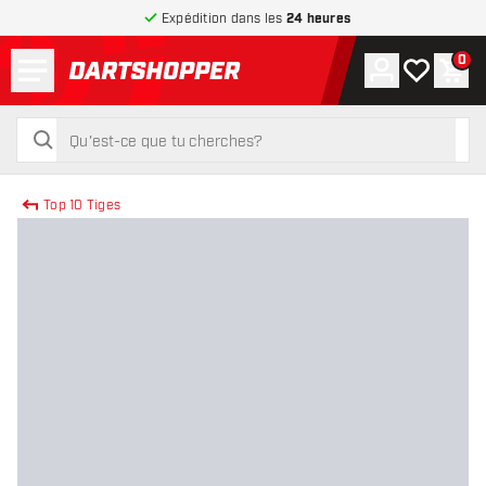
Expédition dans les
24 heures
Menu
0
Compte
Ma liste de
Pani
retour à la page d’accueil
rechercher
rechercher
Top 10 Tiges