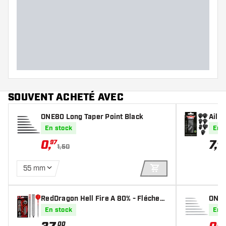
SOUVENT ACHETÉ AVEC
ONE80 Long Taper Point Black
Ailet
En stock
En 
0
,
7
,
97
95
1,50
55 mm
AJOUTER AU PANIE
RedDragon Hell Fire A 80% - Fléchett
ONE8
es pointe Acier
En stock
En 
00
97