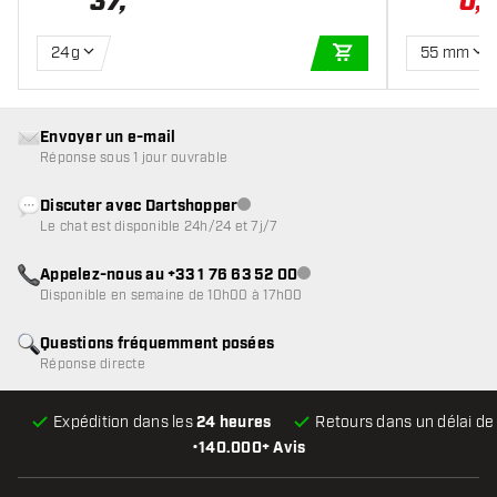
37
,
0
,
24g
55 mm
AJOUTER AU PANIE
Envoyer un e-mail
Réponse sous 1 jour ouvrable
Discuter avec Dartshopper
Service client indisponible
Le chat est disponible 24h/24 et 7j/7
Appelez-nous au +33 1 76 63 52 00
Service client indisponible
Disponible en semaine de 10h00 à 17h00
Questions fréquemment posées
Réponse directe
Expédition dans les
24 heures
Retours dans un délai d
•
140.000+ Avis