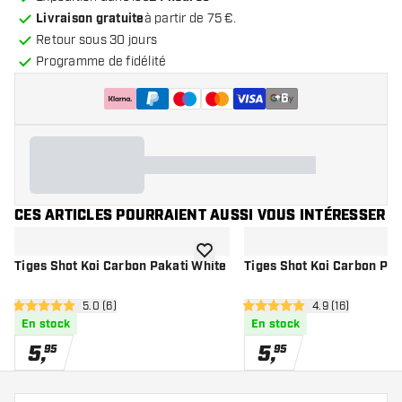
Livraison gratuite
à partir de 75 €.
Retour sous 30 jours
Programme de fidélité
+
6
CES ARTICLES POURRAIENT AUSSI VOUS INTÉRESSER
ajouter à la liste de souhaits
Tiges Shot Koi Carbon Pakati White
Tiges Shot Koi Carbon Pak
ouvrir le panneau des avis
5.0 (6)
ouvrir le pannea
4.9 (16)
5 étoiles de notation
4.9 étoiles de notation
En stock
En stock
5
,
5
,
95
95