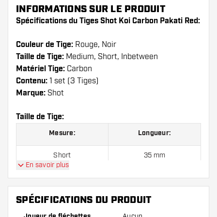
INFORMATIONS SUR LE PRODUIT
Spécifications du Tiges Shot Koi Carbon Pakati Red:
Couleur de Tige:
Rouge, Noir
Taille de Tige:
Medium, Short, Inbetween
Matériel Tige:
Carbon
Contenu:
1 set (3 Tiges)
Marque:
Shot
Taille de Tige:
Mesure:
Longueur:
Short
35 mm
En savoir plus
Inbetween
41 mm
Medium
48 mm
SPÉCIFICATIONS DU PRODUIT
Joueur de fléchettes
Aucun