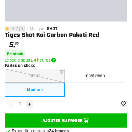
4.7
[
9
]
Marque
:
SHOT
4.7 étoiles de notation
Tiges Shot Koi Carbon Pakati Red
5
,
95
En stock
Expédié sous 24 heures
Faites un choix
:
Short
Inbetween
Medium
-
+
Diminuer la quantité
Augmenter la quantité
ajoute
AJOUTER AU PANIER
Expédition dans les
24 heures