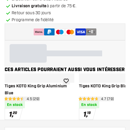
Livraison gratuite
à partir de 75 €.
Retour sous 30 jours
Programme de fidélité
+
6
CES ARTICLES POURRAIENT AUSSI VOUS INTÉRESSER
ajouter à la liste de souhaits
Tiges KOTO King Grip Aluminium
Tiges KOTO King Grip Blac
Blue
ouvrir le panneau des avis
4.5 (29)
ouvrir le pannea
4.7 (79)
4.5 étoiles de notation
4.7 étoiles de notation
En stock
En stock
1
,
1
,
20
19