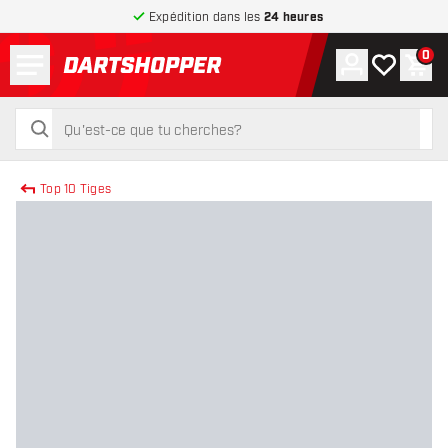
Expédition dans les
24 heures
Menu
0
Compte
Ma liste de
Pani
retour à la page d’accueil
rechercher
rechercher
Top 10 Tiges