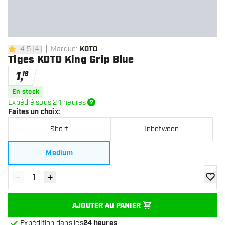
4.5
[
4
]
Marque
:
KOTO
4.5 étoiles de notation
Tiges KOTO King Grip Blue
1
,
19
En stock
Expédié sous 24 heures
Faites un choix
:
Short
Inbetween
Medium
-
+
Diminuer la quantité
Augmenter la quantité
ajoute
AJOUTER AU PANIER
Expédition dans les
24 heures