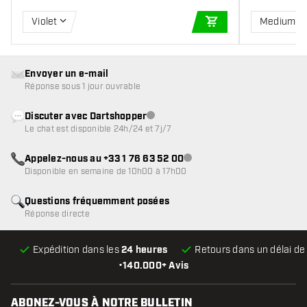
Violet
Medium
AJOUTER AU PANIE
Envoyer un e-mail
Réponse sous 1 jour ouvrable
Discuter avec Dartshopper
Service client indisponible
Le chat est disponible 24h/24 et 7j/7
Appelez-nous au +33 1 76 63 52 00
Service client indisponible
Disponible en semaine de 10h00 à 17h00
Questions fréquemment posées
Réponse directe
Expédition dans les
24 heures
Retours dans un délai d
•
140.000+ Avis
ABONEZ-VOUS À NOTRE BULLETIN