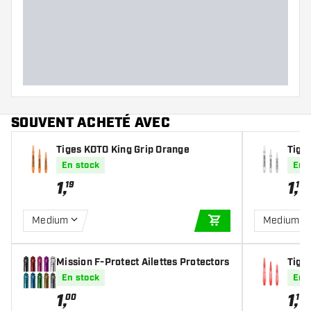
SOUVENT ACHETÉ AVEC
Tiges KOTO King Grip Orange
Tige
En stock
En 
1
,
1
,
19
19
Medium
Medium
AJOUTER AU PANIE
Mission F-Protect Ailettes Protectors
Tige
En stock
En 
1
,
1
,
00
19