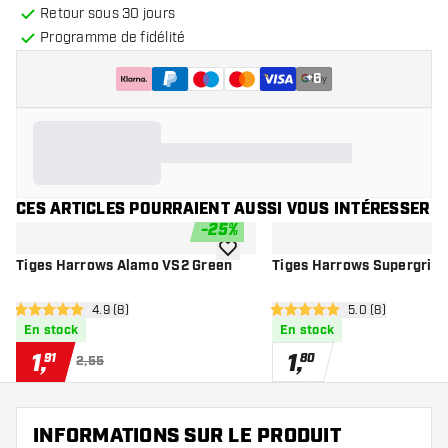
Retour sous 30 jours
Programme de fidélité
+
6
CES ARTICLES POURRAIENT AUSSI VOUS INTÉRESSER
-
25
%
ajouter à la liste de souhaits
Tiges Harrows Alamo VS2 Green
Tiges Harrows Supergrip 
ouvrir le panneau des avis
4.9 (8)
ouvrir le pannea
5.0 (8)
4.9 étoiles de notation
5 étoiles de notation
En stock
En stock
1
,
1
,
91
80
2,55
INFORMATIONS SUR LE PRODUIT