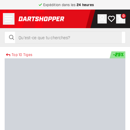
Expédition dans les
24 heures
Menu
0
Compte
Ma liste de
Pani
retour à la page d’accueil
rechercher
rechercher
-
25
%
Top 10 Tiges