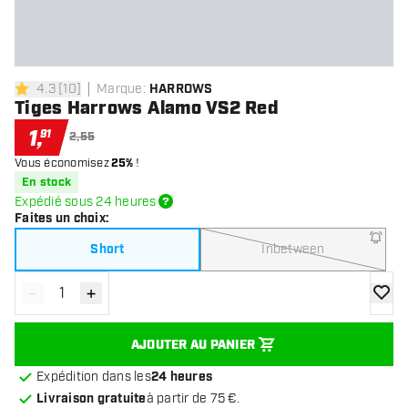
4.3
[
10
]
Marque
:
HARROWS
4.3 étoiles de notation
Tiges Harrows Alamo VS2 Red
1
,
91
2,55
Vous économisez
25%
!
En stock
Expédié sous 24 heures
Faites un choix
:
Short
Inbetween
-
+
Diminuer la quantité
Augmenter la quantité
ajoute
AJOUTER AU PANIER
Expédition dans les
24 heures
Livraison gratuite
à partir de 75 €.