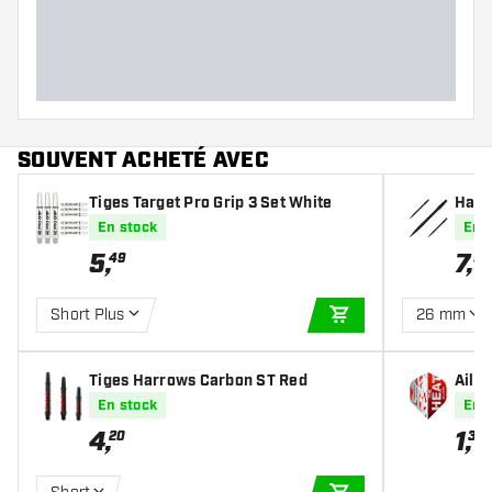
SOUVENT ACHETÉ AVEC
Tiges Target Pro Grip 3 Set White
Harr
avy 
En stock
En 
5
,
7
,
49
95
Short Plus
26 mm
AJOUTER AU PANIE
Tiges Harrows Carbon ST Red
Aile
En stock
En 
4
,
1
,
20
30