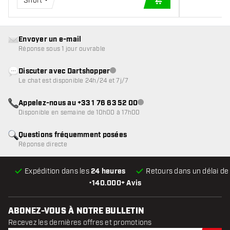
Short
AJOUTER AU PANIE
Envoyer un e-mail
Réponse sous 1 jour ouvrable
Discuter avec Dartshopper
Service client indisponible
Le chat est disponible 24h/24 et 7j/7
Appelez-nous au +33 1 76 63 52 00
Service client indisponible
Disponible en semaine de 10h00 à 17h00
Questions fréquemment posées
Réponse directe
Expédition dans les
24 heures
Retours dans un délai d
•
140.000+ Avis
ABONEZ-VOUS À NOTRE BULLETIN
Recevez les dernières offres et promotions