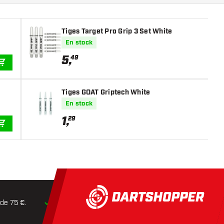
Tiges Target Pro Grip 3 Set White
En stock
5
,
49
AJOUTER AU PANIER
Tiges GOAT Griptech White
En stock
1
,
29
AJOUTER AU PANIER
 de 75 €.
Expédition dans les
24 heures
Retours dans