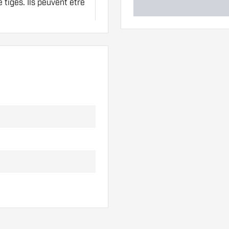
 tiges. Ils peuvent être
fférents des ailettes
x !