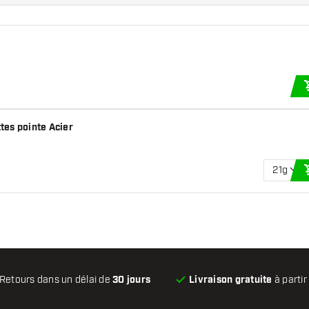
tes pointe Acier
21g
Retours dans un délai de
30 jours
Livraison gratuite
à partir