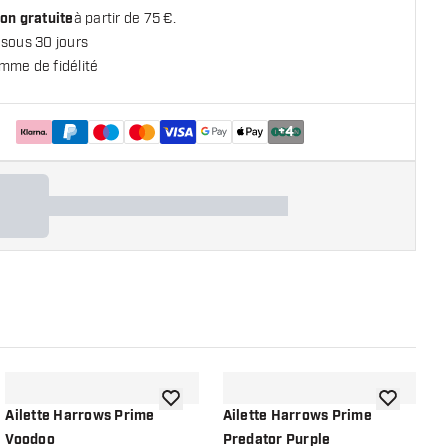
on gratuite
à partir de 75 €.
 sous 30 jours
mme de fidélité
+
4
 la liste de souhaits
ajouter à la liste de souhaits
ajouter à la
Ailette Harrows Prime
Ailette Harrows Prime
A
Voodoo
Predator Purple
P