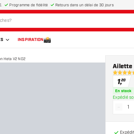
€.
Programme de fidélité
Retours dans un délai de 30 jours
ES
INSPIRATION
on Heta V2 NO2
Ailett
4.7 étoiles
1
,
20
En stock
Expédié so
-
Diminue
Expédit