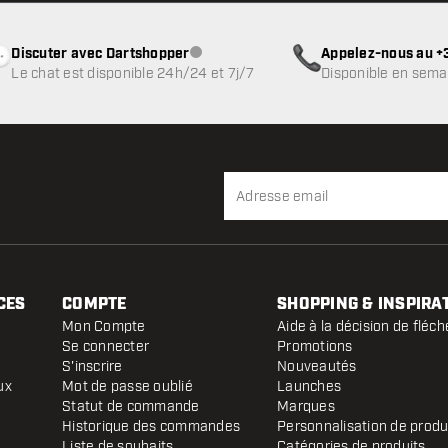
Discuter avec Dartshopper
Appelez-nous au +3
Service client indisponible
Le chat est disponible 24h/24 et 7j/7
Disponible en sema
CES
COMPTE
SHOPPING & INSPIRA
Mon Compte
Aide à la décision de fléch
Se connecter
Promotions
S'inscrire
Nouveautés
ux
Mot de passe oublié
Launches
Statut de commande
Marques
Historique des commandes
Personnalisation de produ
Liste de souhaits
Catégories de produits