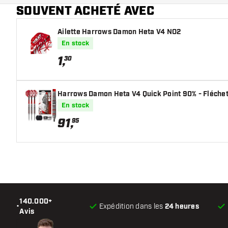
SOUVENT ACHETÉ AVEC
Main color
Ailette Harrows Damon Heta V4 NO2
En stock
1
,
30
Harrows Damon Heta V4 Quick Point 90% - Fléchet
En stock
91
,
95
140.000+
•
Expédition dans les
24 heures
Avis