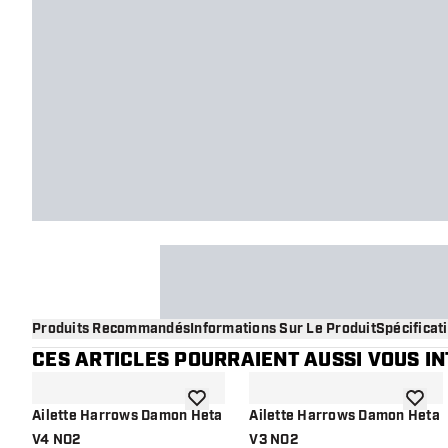
Produits Recommandés
Informations Sur Le Produit
Spécificat
CES ARTICLES POURRAIENT AUSSI VOUS I
ajouter à la liste de souhaits
ajouter
Ailette Harrows Damon Heta
Ailette Harrows Damon Heta
V4 NO2
V3 NO2