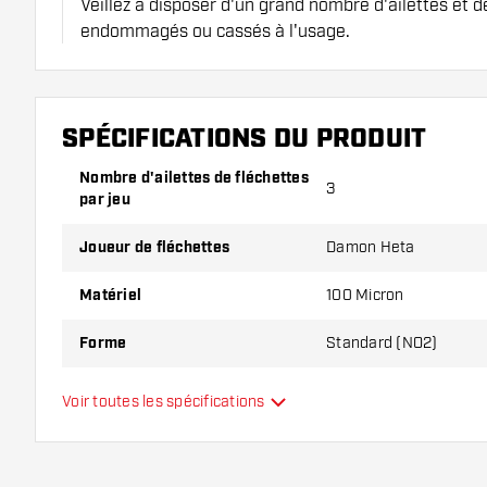
Veillez à disposer d'un grand nombre d'ailettes et de
endommagés ou cassés à l'usage.
Essayez une forme, un matériau ou une épaisseur di
pour découvrir la variante qui vous convient le mieu
SPÉCIFICATIONS DU PRODUIT
Nombre d'ailettes de fléchettes
3
par jeu
Joueur de fléchettes
Damon Heta
Matériel
100 Micron
Forme
Standard (NO2)
Type
Standard
Voir toutes les spécifications
Flexibilité
Couleurs supplémentaires