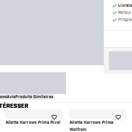
Livrais
Retour
Progra
ions
Avis
Produits Similaires
NTÉRESSER
 à la liste de souhaits
ajouter à la liste de souhaits
ajouter à
Ailette Harrows Prime Rival
Ailette Harrows Prime
Wolfram