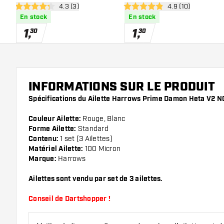
ouvrir le panneau des avis
4.3 (3)
ouvrir le panneau 
4.9 (10)
4.3 étoiles de notation
4.9 étoiles de notation
En stock
En stock
1
,
1
,
30
30
INFORMATIONS SUR LE PRODUIT
Spécifications du Ailette Harrows Prime Damon Heta V2 N
Couleur Ailette:
Rouge, Blanc
Forme Ailette:
Standard
Contenu:
1 set (3 Ailettes)
Matériel Ailette:
100 Micron
Marque:
Harrows
Ailettes sont vendu par set de 3 ailettes.
Conseil de Dartshopper !