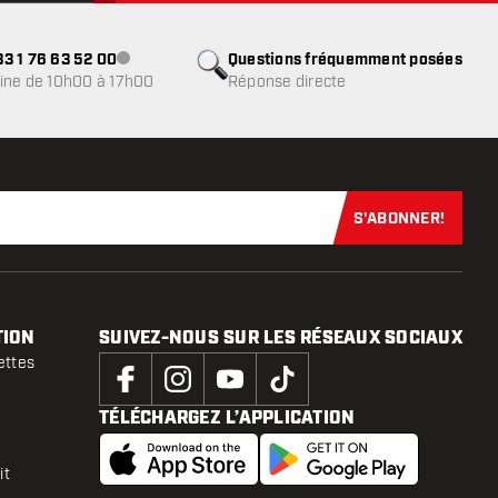
3 1 76 63 52 00
Questions fréquemment posées
Service client indisponible
ine de 10h00 à 17h00
Réponse directe
S'ABONNER!
Abonnez-vous
TION
SUIVEZ-NOUS SUR LES RÉSEAUX SOCIAUX
ettes
TÉLÉCHARGEZ L’APPLICATION
it