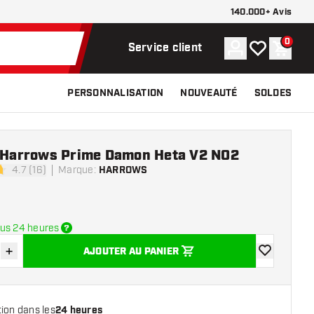
140.000+ Avis
0
Compte
Ma liste de s
Panier
Service client
PERSONNALISATION
NOUVEAUTÉ
SOLDES
e Harrows Prime Damon Heta V2 NO2
4.7 (16)
Marque
:
HARROWS
 de notation
us 24 heures
+
AJOUTER AU PANIER
r la quantité
Augmenter la quantité
ajouter à la 
ion dans les
24 heures