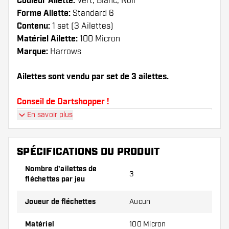
Couleur Ailette:
Vert, Blanc, Noir
Forme Ailette:
Standard 6
Contenu:
1 set (3 Ailettes)
Matériel Ailette:
100 Micron
Marque:
Harrows
Ailettes sont vendu par set de 3 ailettes.
Conseil de Dartshopper !
En savoir plus
Veillez à disposer d'un grand nombre d'ailettes
et de tiges. Ils peuvent être endommagés ou
cassés à l'usage.
SPÉCIFICATIONS DU PRODUIT
Nombre d'ailettes de
3
Essayez une forme, un matériau ou une
fléchettes par jeu
épaisseur différents des ailettes pour découvrir
la variante qui vous convient le mieux !
Joueur de fléchettes
Aucun
Matériel
100 Micron