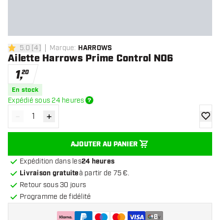
5.0
[
4
]
Marque
:
HARROWS
5 étoiles de notation
Ailette Harrows Prime Control NO6
1
,
20
En stock
Expédié sous 24 heures
-
+
Diminuer la quantité
Augmenter la quantité
ajoute
AJOUTER AU PANIER
Expédition dans les
24 heures
Livraison gratuite
à partir de 75 €.
Retour sous 30 jours
Programme de fidélité
+
6