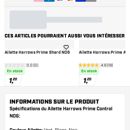
CES ARTICLES POURRAIENT AUSSI VOUS INTÉRESSER
ajouter à la liste de souhaits
Ailette Harrows Prime Shard NO6
Ailette Harrows Prime At
ouvrir le panneau des avis
0.0 (0)
ouvrir le pannea
4.9 (18)
0 étoiles de notation
4.9 étoiles de notation
En stock
En stock
1
,
1
,
20
20
INFORMATIONS SUR LE PRODUIT
Spécifications du Ailette Harrows Prime Control
NO6: