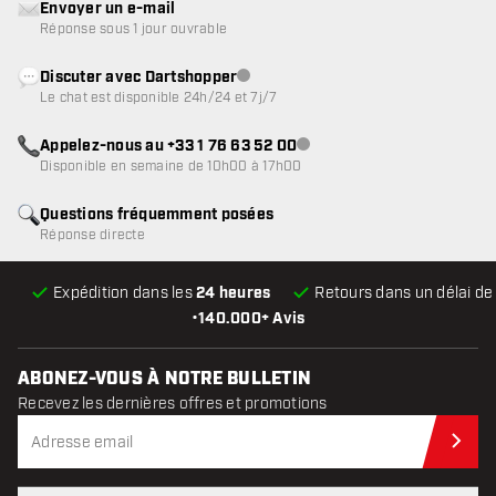
Envoyer un e-mail
Réponse sous 1 jour ouvrable
Discuter avec Dartshopper
Service client indisponible
Le chat est disponible 24h/24 et 7j/7
Appelez-nous au +33 1 76 63 52 00
Service client indisponible
Disponible en semaine de 10h00 à 17h00
Questions fréquemment posées
Réponse directe
Expédition dans les
24 heures
Retours dans un délai d
•
140.000+ Avis
ABONEZ-VOUS À NOTRE BULLETIN
Recevez les dernières offres et promotions
Abo