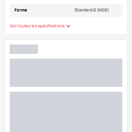
Forme
Standard 6 (NO6)
Type
Standard
Voir toutes les spécifications
Flexibilité
Couleurs supplémentaires
Main color