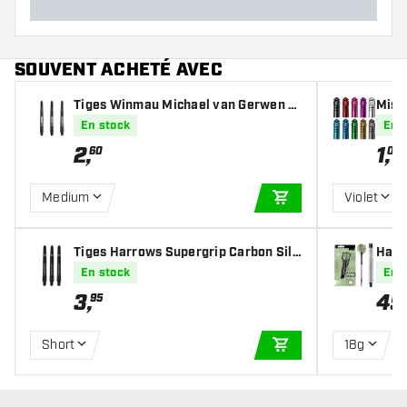
SOUVENT ACHETÉ AVEC
Tiges Winmau Michael van Gerwen Ri
Missi
ng Grip MvG Design Black
En stock
En 
2
,
1
,
60
00
Medium
Violet
AJOUTER AU PANIE
Tiges Harrows Supergrip Carbon Silv
Harro
er
p - F
En stock
En 
3
,
45
95
Short
18g
AJOUTER AU PANIE