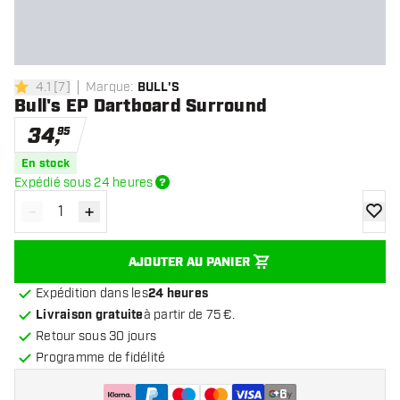
4.1
[
7
]
Marque
:
BULL'S
4.1 étoiles de notation
Bull's EP Dartboard Surround
34
,
95
En stock
Expédié sous 24 heures
-
+
Diminuer la quantité
Augmenter la quantité
ajoute
AJOUTER AU PANIER
Expédition dans les
24 heures
Livraison gratuite
à partir de 75 €.
Retour sous 30 jours
Programme de fidélité
+
6