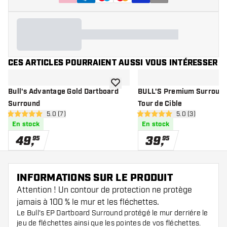
CES ARTICLES POURRAIENT AUSSI VOUS INTÉRESSER
ajouter à la liste de souhaits
Bull's Advantage Gold Dartboard
BULL'S Premium Surround
Surround
Tour de Cible
ouvrir le panneau des avis
5.0 (7)
ouvrir le pannea
5.0 (3)
5 étoiles de notation
5 étoiles de notation
En stock
En stock
49
,
39
,
95
95
INFORMATIONS SUR LE PRODUIT
Attention ! Un contour de protection ne protège
jamais à 100 % le mur et les fléchettes.
Le Bull's EP Dartboard Surround protégé le mur derriére le
jeu de fléchettes ainsi que les pointes de vos fléchettes.