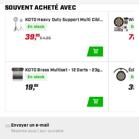
SOUVENT ACHETÉ AVEC
KOTO Heavy Duty Support Multi Cible
Winm
Fléchettes
arts 
En stock
En 
39
,
72
95
54,95
AJOUTER AU PANIE
KOTO Brass Multiset - 12 Darts - 23g -
Éclai
Fléchettes pointe Acier
on 1
En stock
En 
19
,
39
95
AJOUTER AU PANIE
Envoyer un e-mail
Réponse sous 1 jour ouvrable