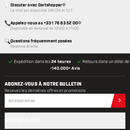
Discuter avec Dartshopper
Service client indisponible
Le chat est disponible 24h/24 et 7j/7
Appelez-nous au +33 1 76 63 52 00
Service client indisponible
Disponible en semaine de 10h00 à 17h00
Questions fréquemment posées
Réponse directe
Expédition dans les
24 heures
Retours dans un délai d
•
140.000+ Avis
ABONEZ-VOUS À NOTRE BULLETIN
Recevez les dernières offres et promotions
Abo
SERVICE CLIENT