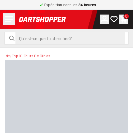
Expédition dans les
24 heures
Menu
0
Compte
Ma liste de
Pani
retour à la page d’accueil
rechercher
rechercher
Top 10 Tours De Cibles