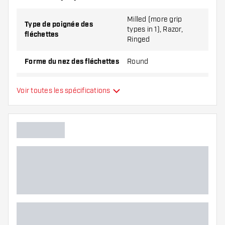
Milled (more grip
Type de poignée des
types in 1), Razor,
fléchettes
Ringed
Forme du nez des fléchettes
Round
Équilibre des fléchettes
Front loaded
Voir toutes les spécifications
Matériel Fléchettes
Tungsten 90%
Type du nez des fléchettes
Joueur de fléchettes
Couleur des fléchettes
Zone de grip des fléchettes
Forme des fléchettes