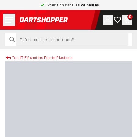
Expédition dans les
24 heures
Menu
0
Compte
Ma liste de
Pani
retour à la page d’accueil
rechercher
rechercher
Top 10 Fléchettes Pointe Plastique