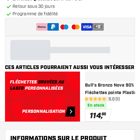
Retour sous 30 jours
Programme de fidélité
+
6
CES ARTICLES POURRAIENT AUSSI VOUS INTÉRESSER
FLÉCHETTES
GRAVÉES AU
Bull's Bronzo Nova 90% Sof
LASER
PERSONNALISÉES
Fléchettes pointe Plastiqu
ouvrir le pannea
5.0 (1)
5 étoiles de notation
En stock
PERSONNALISATION
114
,
95
INFORMATIONS SUR LE PRODUIT