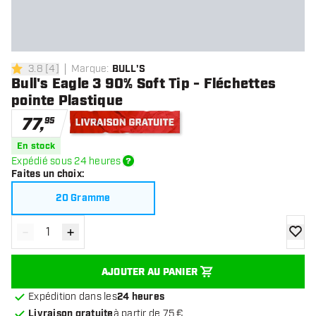
3.8
[
4
]
Marque
:
BULL'S
3.8 étoiles de notation
Bull's Eagle 3 90% Soft Tip - Fléchettes
pointe Plastique
77
,
95
Livraison gratuite
En stock
Expédié sous 24 heures
Faites un choix
:
20 Gramme
-
+
Diminuer la quantité
Augmenter la quantité
ajoute
AJOUTER AU PANIER
Expédition dans les
24 heures
Livraison gratuite
à partir de 75 €.