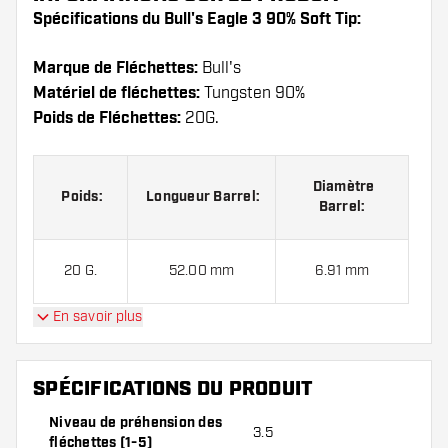
Spécifications du Bull's Eagle 3 90% Soft Tip:
Marque de Fléchettes:
Bull's
Matériel de fléchettes:
Tungsten 90%
Poids de Fléchettes:
20G.
Diamètre
Poids:
Longueur Barrel:
Barrel:
20 G.
52.00 mm
6.91 mm
En savoir plus
Bull's Eagle 3 90% Soft Tip contient:
3 fléchettes, 3
ailettes et 3 tiges.
SPÉCIFICATIONS DU PRODUIT
Niveau de préhension des
3.5
fléchettes (1-5)