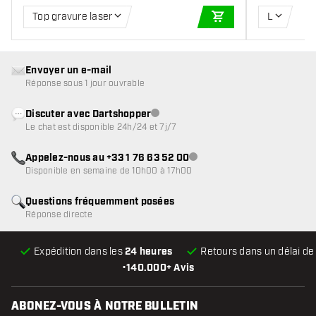
Top gravure laser
L
AJOUTER AU PANIE
Envoyer un e-mail
Réponse sous 1 jour ouvrable
Discuter avec Dartshopper
Service client indisponible
Le chat est disponible 24h/24 et 7j/7
Appelez-nous au +33 1 76 63 52 00
Service client indisponible
Disponible en semaine de 10h00 à 17h00
Questions fréquemment posées
Réponse directe
Expédition dans les
24 heures
Retours dans un délai d
•
140.000+ Avis
ABONEZ-VOUS À NOTRE BULLETIN