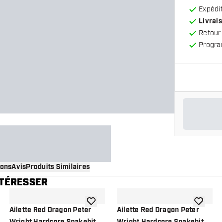
Expédit
Livrais
Retour
Progra
ions
Avis
Produits Similaires
NTÉRESSER
 à la liste de souhaits
ajouter à la liste de souhaits
ajouter à
Ailette Red Dragon Peter
Ailette Red Dragon Peter
Wright Hardcore Snakebite
Wright Hardcore Snakebite