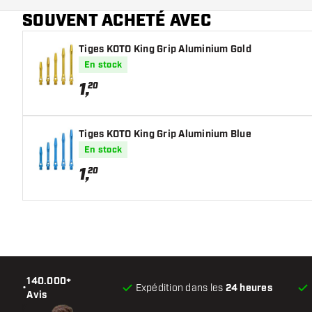
Main color
SOUVENT ACHETÉ AVEC
Tiges KOTO King Grip Aluminium Gold
En stock
1
,
20
Tiges KOTO King Grip Aluminium Blue
En stock
1
,
20
140.000+
•
Expédition dans les
24 heures
Avis