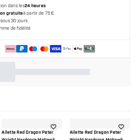
ion dans les
24 heures
on gratuite
à partir de 75 €.
 sous 30 jours
mme de fidélité
+
4
 la liste de souhaits
ajouter à la liste de souhaits
ajouter à la
Ailette Red Dragon Peter
Ailette Red Dragon Peter
A
Wright Hardcore Mohawk
Wright Hardcore Mohawk
W