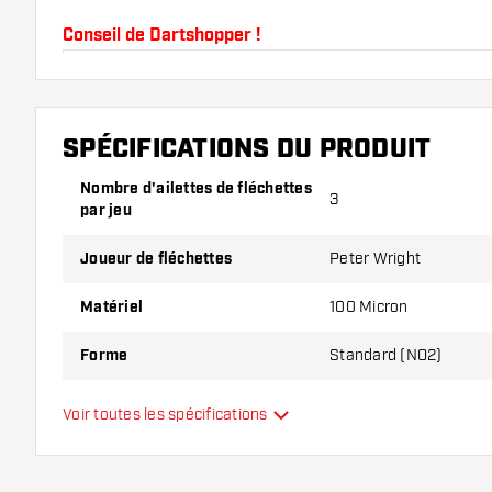
Conseil de Dartshopper !
Veillez à disposer d'un grand nombre d'ailettes et de
endommagés ou cassés à l'usage.
SPÉCIFICATIONS DU PRODUIT
Essayez une forme, un matériau ou une épaisseur di
Nombre d'ailettes de fléchettes
pour découvrir la variante qui vous convient le mieu
3
par jeu
Joueur de fléchettes
Peter Wright
Matériel
100 Micron
Forme
Standard (NO2)
Type
Standard
Voir toutes les spécifications
Flexibilité