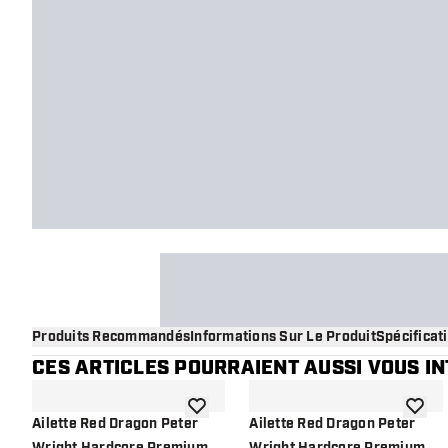
Produits Recommandés
Informations Sur Le Produit
Spécificat
CES ARTICLES POURRAIENT AUSSI VOUS I
ajouter à la liste de souhaits
ajouter
Ailette Red Dragon Peter
Ailette Red Dragon Peter
Wright Hardcore Premium
Wright Hardcore Premium