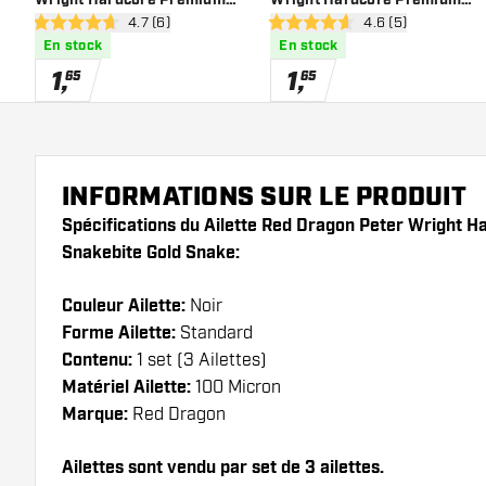
ouvrir le panneau des avis
4.7 (6)
ouvrir le panneau 
4.6 (5)
Snakebite White & Rainbow
Snakebite Black & Rainbow
4.7 étoiles de notation
4.6 étoiles de notation
En stock
En stock
1
,
1
,
65
65
INFORMATIONS SUR LE PRODUIT
Spécifications du Ailette Red Dragon Peter Wright
Snakebite Gold Snake:
Couleur Ailette:
Noir
Forme Ailette:
Standard
Contenu:
1 set (3 Ailettes)
Matériel Ailette:
100 Micron
Marque:
Red Dragon
Ailettes sont vendu par set de 3 ailettes.