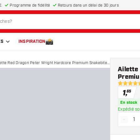
€.
Programme de fidélité
Retours dans un délai de 30 jours
ES
INSPIRATION
lette Red Dragon Peter Wright Hardcore Premium Snakebite
Ailett
ld Snake
Premiu
4.9 étoiles
1
,
65
En stock
Expédié so
-
Diminue