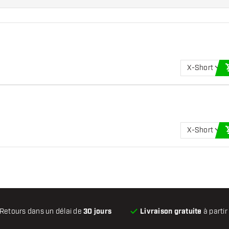
X-Short
X-Short
Retours dans un délai de
30 jours
Livraison gratuite
à partir