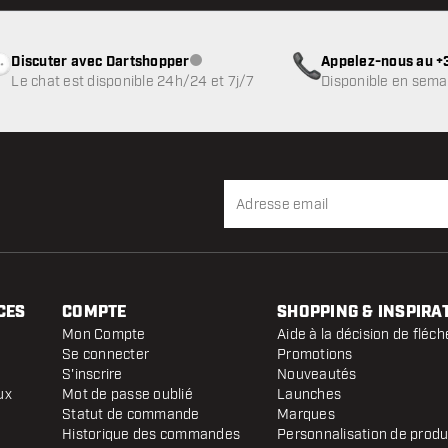
Discuter avec Dartshopper
Appelez-nous au +3
Service client indisponible
Le chat est disponible 24h/24 et 7j/7
Disponible en sema
CES
COMPTE
SHOPPING & INSPIRA
Mon Compte
Aide à la décision de fléch
Se connecter
Promotions
S'inscrire
Nouveautés
ux
Mot de passe oublié
Launches
Statut de commande
Marques
Historique des commandes
Personnalisation de produ