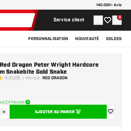
140.000+ Avis
0
Compte
Ma liste de s
Panier
Service client
PERSONNALISATION
NOUVEAUTÉ
SOLDES
e Red Dragon Peter Wright Hardcore
m Snakebite Gold Snake
4.9 (29)
Marque
:
RED DRAGON
 de notation
us 24 heures
+
AJOUTER AU PANIER
r la quantité
Augmenter la quantité
ajouter à la 