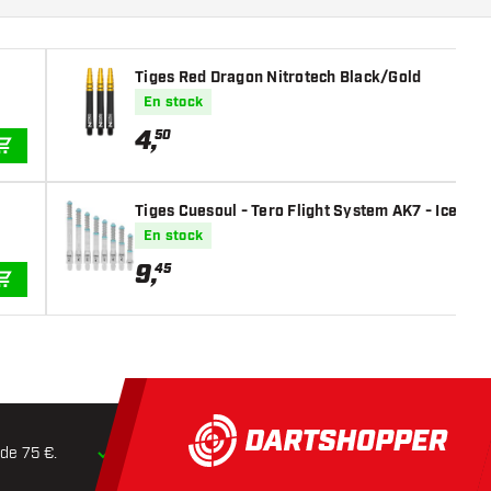
Tiges Red Dragon Nitrotech Black/Gold
En stock
4
,
50
AJOUTER AU PANIER
Tiges Cuesoul - Tero Flight System AK7 - Ice Cle
En stock
9
,
45
AJOUTER AU PANIER
 de 75 €.
Expédition dans les
24 heures
Retours dans