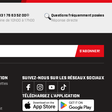
3 1 76 63 52 00
Questions fréquemment posées
Service client indisponible
ine de 10h00 à 17h00
Réponse directe
S'ABONNER!
Abonnez-vous
TION
SUIVEZ-NOUS SUR LES RÉSEAUX SOCIAUX
ettes
TÉLÉCHARGEZ L’APPLICATION
it