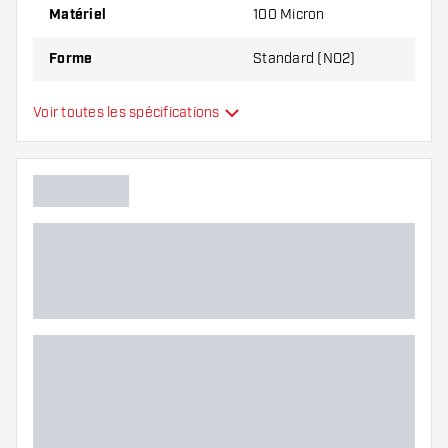
Matériel
100 Micron
Forme
Standard (NO2)
Type
Standard
Voir toutes les spécifications
Flexibilité
Main color