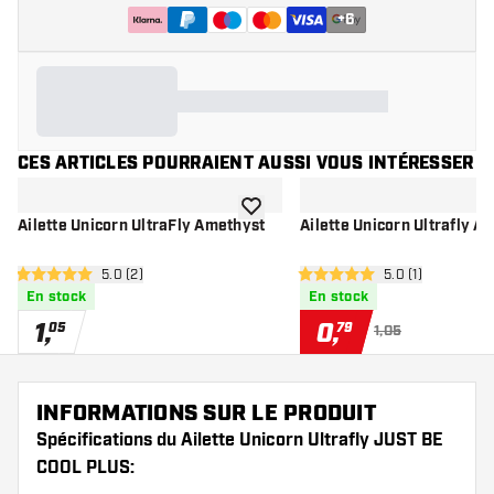
+
6
CES ARTICLES POURRAIENT AUSSI VOUS INTÉRESSER
ajouter à la liste de souhaits
Ailette Unicorn UltraFly Amethyst
Ailette Unicorn Ultrafly A
ouvrir le panneau des avis
5.0 (2)
ouvrir le pannea
5.0 (1)
5 étoiles de notation
5 étoiles de notation
En stock
En stock
1
,
0
,
05
79
1,05
INFORMATIONS SUR LE PRODUIT
Spécifications du Ailette Unicorn Ultrafly JUST BE
COOL PLUS: