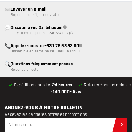
Envoyer un e-mail
Réponse sous 1 jour ouvrable
Discuter avec Dartshopper
Service client indisponible
Le chat est disponible 24h/24 et 7j/7
Appelez-nous au +33 1 76 63 52 00
Service client indisponible
Disponible en semaine de 10h00 à 17h00
Questions fréquemment posées
Réponse directe
Expédition dans les
24 heures
Retours dans un délai d
•
140.000+ Avis
ABONEZ-VOUS À NOTRE BULLETIN
Recevez les dernières offres et promotions
Abo