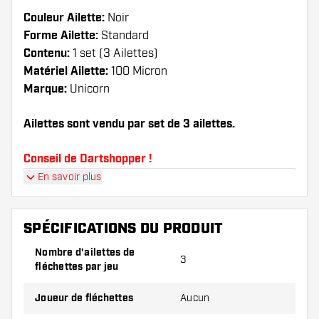
Couleur Ailette:
Noir
Forme Ailette:
Standard
Contenu:
1 set (3 Ailettes)
Matériel Ailette:
100 Micron
Marque:
Unicorn
Ailettes sont vendu par set de 3 ailettes.
Conseil de Dartshopper !
En savoir plus
Veillez à disposer d'un grand nombre d'ailettes
et de tiges. Ils peuvent être endommagés ou
cassés à l'usage.
SPÉCIFICATIONS DU PRODUIT
Nombre d'ailettes de
3
Essayez une forme, un matériau ou une
fléchettes par jeu
épaisseur différents des ailettes pour découvrir
la variante qui vous convient le mieux !
Joueur de fléchettes
Aucun