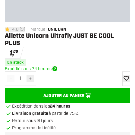
4.0
[
3
]
Marque
:
UNICORN
4 étoiles de notation
Ailette Unicorn Ultrafly JUST BE COOL
PLUS
1
,
05
En stock
Expédié sous 24 heures
-
+
Diminuer la quantité
Augmenter la quantité
ajoute
AJOUTER AU PANIER
Expédition dans les
24 heures
Livraison gratuite
à partir de 75 €.
Retour sous 30 jours
Programme de fidélité