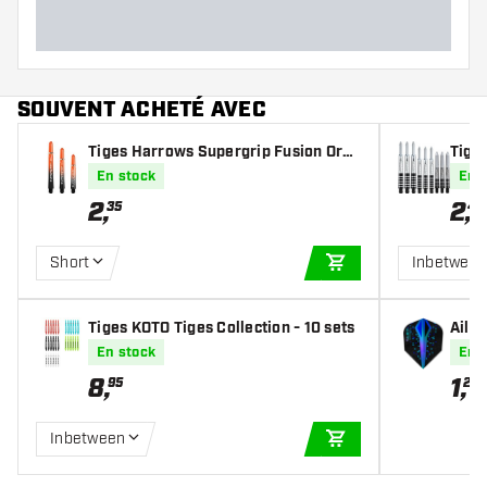
SOUVENT ACHETÉ AVEC
Tiges Harrows Supergrip Fusion Oran
Tige
ge
En stock
En 
2
,
2
,
35
40
Short
Inbetwee
AJOUTER AU PANIE
Tiges KOTO Tiges Collection - 10 sets
Ailet
Blue
En stock
En 
8
,
1
,
95
20
Inbetween
AJOUTER AU PANIE