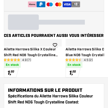
+
6
CES ARTICLES POURRAIENT AUSSI VOUS INTÉRESSER
ajouter à la liste de souhaits
Ailette Harrows Silika X Couleur
Ailette Harrows Silika Cou
Shift Red NO6 Tough Crystalline
Blue NO6 Tough Crystalli
ouvrir le panneau des avis
4.9 (7)
ouvrir le pannea
4.5 (2)
Coated
4.9 étoiles de notation
4.5 étoiles de notation
En stock
En stock
1
,
1
,
20
20
INFORMATIONS SUR LE PRODUIT
Spécifications du Ailette Harrows Silika Couleur
Shift Red NO6 Tough Crystalline Coated: