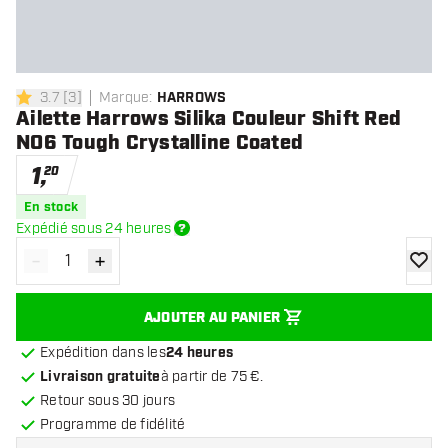
3.7
[
3
]
Marque
:
HARROWS
3.7 étoiles de notation
Ailette Harrows Silika Couleur Shift Red
NO6 Tough Crystalline Coated
1
,
20
En stock
Expédié sous 24 heures
-
+
Diminuer la quantité
Augmenter la quantité
ajoute
AJOUTER AU PANIER
Expédition dans les
24 heures
Livraison gratuite
à partir de 75 €.
Retour sous 30 jours
Programme de fidélité