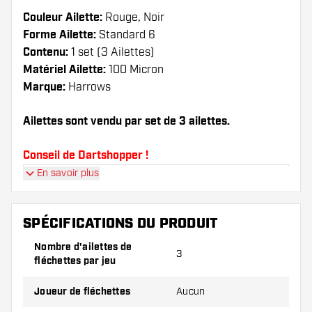
Couleur Ailette:
Rouge, Noir
Forme Ailette:
Standard 6
Contenu:
1 set (3 Ailettes)
Matériel Ailette:
100 Micron
Marque:
Harrows
Ailettes sont vendu par set de 3 ailettes.
Conseil de Dartshopper !
En savoir plus
Veillez à disposer d'un grand nombre d'ailettes
et de tiges. Ils peuvent être endommagés ou
cassés à l'usage.
SPÉCIFICATIONS DU PRODUIT
Nombre d'ailettes de
3
Essayez une forme, un matériau ou une
fléchettes par jeu
épaisseur différents des ailettes pour découvrir
la variante qui vous convient le mieux !
Joueur de fléchettes
Aucun