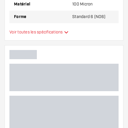
Matériel
100 Micron
Forme
Standard 6 (NO6)
Type
Standard
Voir toutes les spécifications
Flexibilité
Couleurs supplémentaires
Main color