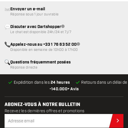
Envoyer un e-mail
Réponse sous 1 jour ouvrable
Discuter avec Dartshopper
Service client indisponible
Le chat est disponible 24h/24 et 7j/7
Appelez-nous au +33 1 76 63 52 00
Service client indisponible
Disponible en semaine de 10h00 à 17h00
Questions fréquemment posées
Réponse directe
Expédition dans les
24 heures
Retours dans un délai d
•
140.000+ Avis
ABONEZ-VOUS À NOTRE BULLETIN
Recevez les dernières offres et promotions
Abo