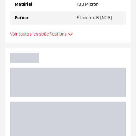
Matériel
100 Micron
Forme
Standard 6 (NO6)
Type
Standard
Voir toutes les spécifications
Flexibilité
Couleurs supplémentaires
Main color