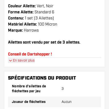
Couleur Ailette:
Vert, Noir
Forme Ailette:
Standard 6
Contenu:
1 set (3 Ailettes)
Matériel Ailette:
100 Micron
Marque:
Harrows
Ailettes sont vendu par set de 3 ailettes.
Conseil de Dartshopper !
En savoir plus
Veillez à disposer d'un grand nombre d'ailettes
et de tiges. Ils peuvent être endommagés ou
cassés à l'usage.
SPÉCIFICATIONS DU PRODUIT
Nombre d'ailettes de
3
Essayez une forme, un matériau ou une
fléchettes par jeu
épaisseur différents des ailettes pour découvrir
la variante qui vous convient le mieux !
Joueur de fléchettes
Aucun