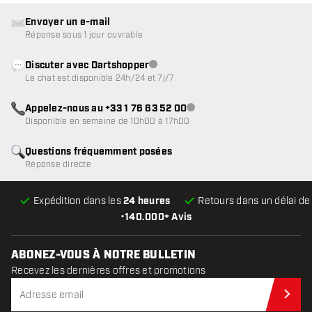
Envoyer un e-mail
Réponse sous 1 jour ouvrable
Discuter avec Dartshopper
Service client indisponible
Le chat est disponible 24h/24 et 7j/7
Appelez-nous au +33 1 76 63 52 00
Service client indisponible
Disponible en semaine de 10h00 à 17h00
Questions fréquemment posées
Réponse directe
Expédition dans les
24 heures
Retours dans un délai d
•
140.000+ Avis
ABONEZ-VOUS À NOTRE BULLETIN
Recevez les dernières offres et promotions
Abo