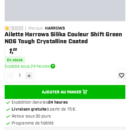
5.0
[
1
]
Marque
:
HARROWS
5 étoiles de notation
Ailette Harrows Silika Couleur Shift Green
NO6 Tough Crystalline Coated
1
,
20
En stock
Expédié sous 24 heures
-
+
Diminuer la quantité
Augmenter la quantité
ajoute
AJOUTER AU PANIER
Expédition dans les
24 heures
Livraison gratuite
à partir de 75 €.
Retour sous 30 jours
Programme de fidélité