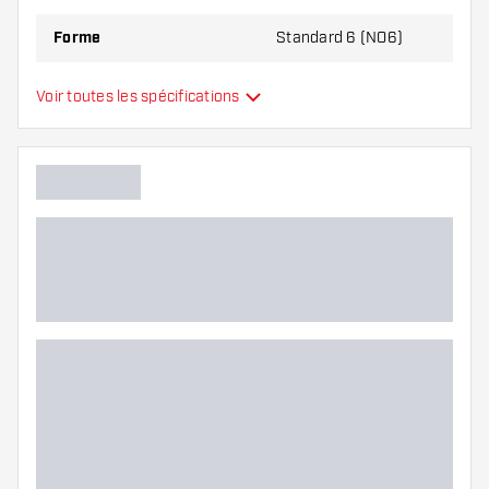
Forme
Standard 6 (NO6)
Type
Standard
Voir toutes les spécifications
Flexibilité
Couleurs supplémentaires
Main color