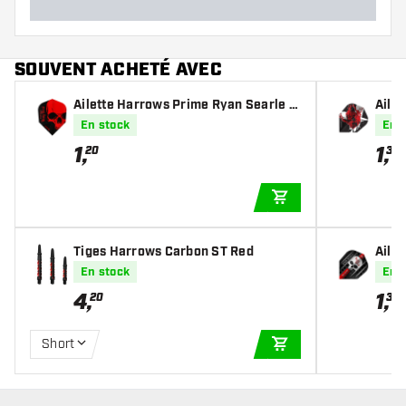
SOUVENT ACHETÉ AVEC
Ailette Harrows Prime Ryan Searle N
Aile
O6
Meta
En stock
En 
1
,
1
,
20
30
AJOUTER AU PANIE
Tiges Harrows Carbon ST Red
Aile
En stock
En 
4
,
1
,
20
30
Short
AJOUTER AU PANIE