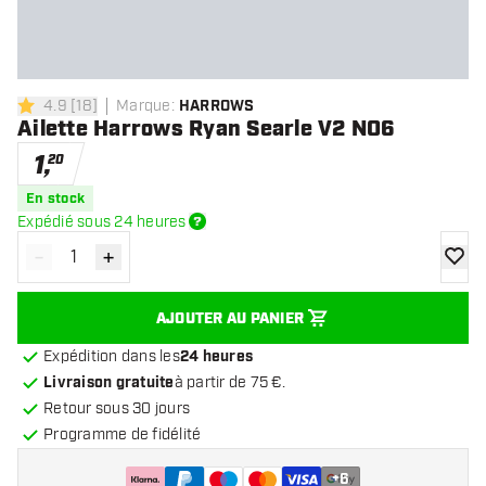
4.9
[
18
]
Marque
:
HARROWS
4.9 étoiles de notation
Ailette Harrows Ryan Searle V2 NO6
1
,
20
En stock
Expédié sous 24 heures
-
+
Diminuer la quantité
Augmenter la quantité
ajoute
AJOUTER AU PANIER
Expédition dans les
24 heures
Livraison gratuite
à partir de 75 €.
Retour sous 30 jours
Programme de fidélité
+
6