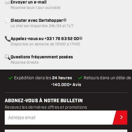
Envoyer un e-mail
Réponse sous 1 jour ouvrable
Discuter avec Dartshopper
Service client indisponible
Le chat est disponible 24h/24 et 7j/7
Appelez-nous au +33 1 76 63 52 00
Service client indisponible
Disponible en semaine de 10h00 à 17h00
Questions fréquemment posées
Réponse directe
Expédition dans les
24 heures
Retours dans un délai d
•
140.000+ Avis
ABONEZ-VOUS À NOTRE BULLETIN
Recevez les dernières offres et promotions
Abo