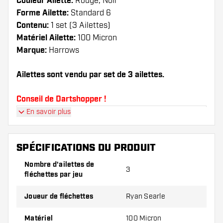
Couleur Ailette:
Rouge, Noir
Forme Ailette:
Standard 6
Contenu:
1 set (3 Ailettes)
Matériel Ailette:
100 Micron
Marque:
Harrows
Ailettes sont vendu par set de 3 ailettes.
Conseil de Dartshopper !
En savoir plus
Veillez à disposer d'un grand nombre d'ailettes
et de tiges. Ils peuvent être endommagés ou
cassés à l'usage.
SPÉCIFICATIONS DU PRODUIT
Nombre d'ailettes de
3
Essayez une forme, un matériau ou une
fléchettes par jeu
épaisseur différents des ailettes pour découvrir
la variante qui vous convient le mieux !
Joueur de fléchettes
Ryan Searle
Matériel
100 Micron