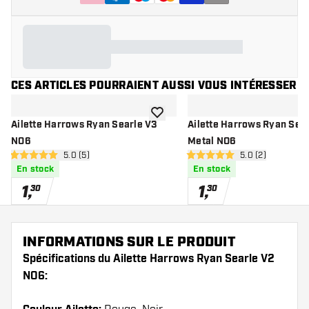
CES ARTICLES POURRAIENT AUSSI VOUS INTÉRESSER
ajouter à la liste de souhaits
Ailette Harrows Ryan Searle V3
Ailette Harrows Ryan Sea
NO6
Metal NO6
ouvrir le panneau des avis
5.0 (5)
ouvrir le pannea
5.0 (2)
5 étoiles de notation
5 étoiles de notation
En stock
En stock
1
,
1
,
30
30
INFORMATIONS SUR LE PRODUIT
Spécifications du Ailette Harrows Ryan Searle V2
NO6: