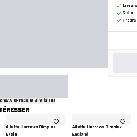
Livrais
Retour
Progra
ions
Avis
Produits Similaires
NTÉRESSER
 à la liste de souhaits
ajouter à la liste de souhaits
ajouter à
Ailette Harrows Dimplex
Ailette Harrows Dimplex
Eagle
England