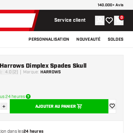
140.000+ Avis
0
Compte
Ma liste de s
Panier
Service client
PERSONNALISATION
NOUVEAUTÉ
SOLDES
 Harrows Dimplex Spades Skull
4.0 (2)
Marque
:
HARROWS
e notation
us 24 heures
+
AJOUTER AU PANIER
r la quantité
Augmenter la quantité
ajouter à la 
ion dans les
24 heures