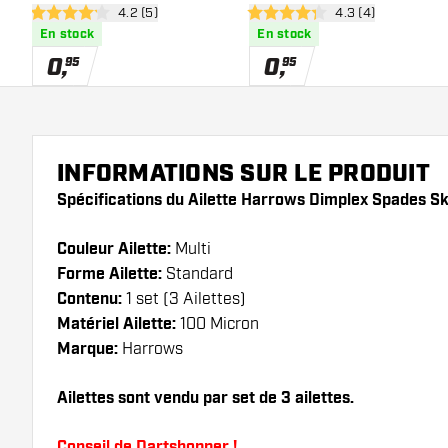
ouvrir le panneau des avis
4.2 (5)
ouvrir le panneau 
4.3 (4)
4.2 étoiles de notation
4.3 étoiles de notation
En stock
En stock
0
,
0
,
95
95
INFORMATIONS SUR LE PRODUIT
Spécifications du Ailette Harrows Dimplex Spades Sku
Couleur Ailette:
Multi
Forme Ailette:
Standard
Contenu:
1 set (3 Ailettes)
Matériel Ailette:
100 Micron
Marque:
Harrows
Ailettes sont vendu par set de 3 ailettes.
Conseil de Dartshopper !