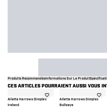
Produits Recommandés
Informations Sur Le Produit
Spécificat
CES ARTICLES POURRAIENT AUSSI VOUS I
ajouter à la liste de souhaits
ajouter
Ailette Harrows Dimplex
Ailette Harrows Dimplex
Ireland
Bullseye