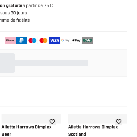
on gratuite
à partir de 75 €.
 sous 30 jours
mme de fidélité
+
4
 la liste de souhaits
ajouter à la liste de souhaits
ajouter à la
Ailette Harrows Dimplex
Ailette Harrows Dimplex
A
Beer
Scotland