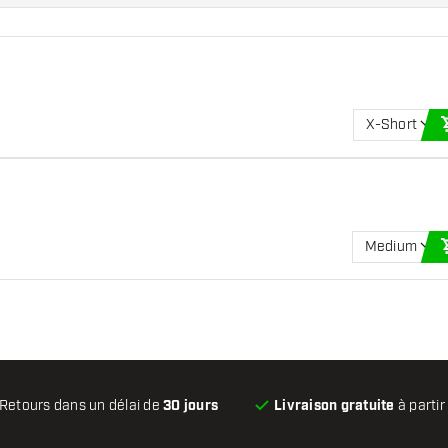
X-Short
Medium
Retours dans un délai de
30 jours
Livraison gratuite
à partir