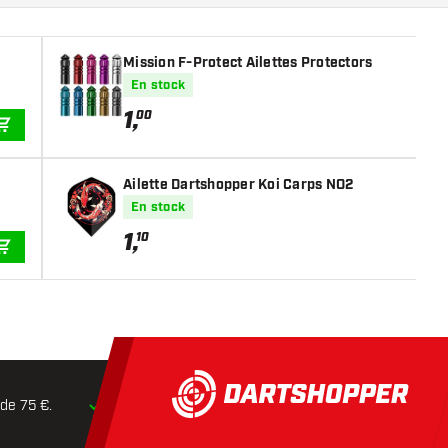
Mission F-Protect Ailettes Protectors
En stock
1
,
00
AJOUTER AU PANIER
Ailette Dartshopper Koi Carps NO2
En stock
1
,
10
AJOUTER AU PANIER
 de 75 €.
Expédition dans les
24 heures
Retours dans