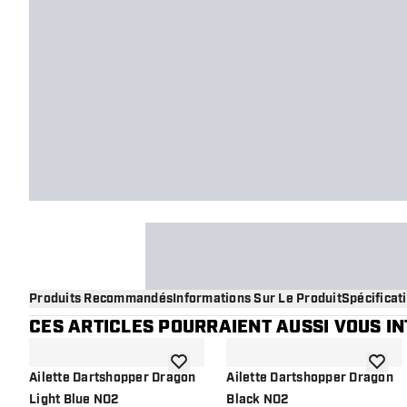
Produits Recommandés
Informations Sur Le Produit
Spécificat
CES ARTICLES POURRAIENT AUSSI VOUS I
ajouter à la liste de souhaits
ajouter
Ailette Dartshopper Dragon
Ailette Dartshopper Dragon
Light Blue NO2
Black NO2