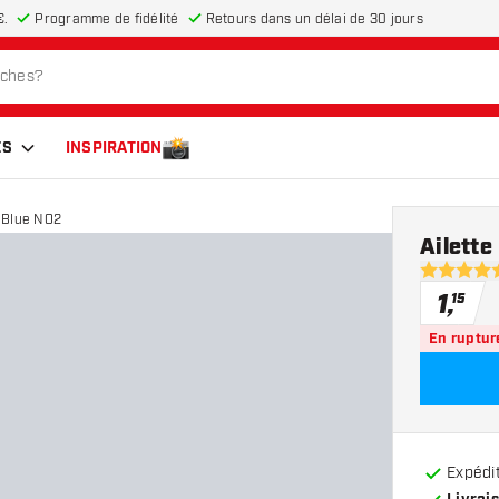
€.
Programme de fidélité
Retours dans un délai de 30 jours
ES
INSPIRATION
 Blue NO2
Ailett
5 étoiles d
1
,
15
En ruptur
Expédit