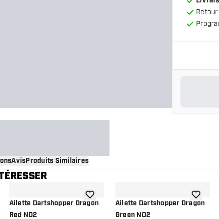
Livrais
Retour
Progra
ions
Avis
Produits Similaires
NTÉRESSER
 à la liste de souhaits
ajouter à la liste de souhaits
ajouter à
Ailette Dartshopper Dragon
Ailette Dartshopper Dragon
Red NO2
Green NO2