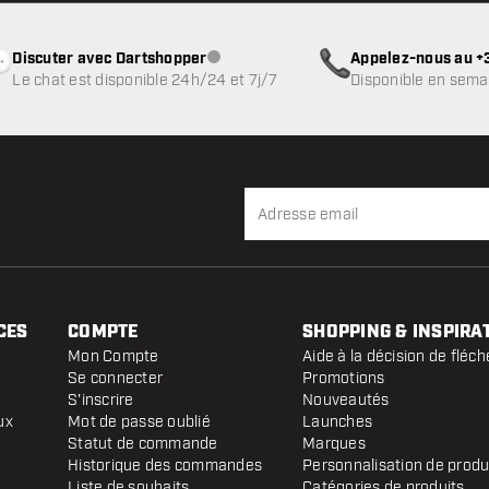
Discuter avec Dartshopper
Appelez-nous au +3
Service client indisponible
Le chat est disponible 24h/24 et 7j/7
Disponible en sema
CES
COMPTE
SHOPPING & INSPIRA
Mon Compte
Aide à la décision de fléch
Se connecter
Promotions
S'inscrire
Nouveautés
ux
Mot de passe oublié
Launches
Statut de commande
Marques
Historique des commandes
Personnalisation de produ
Liste de souhaits
Catégories de produits