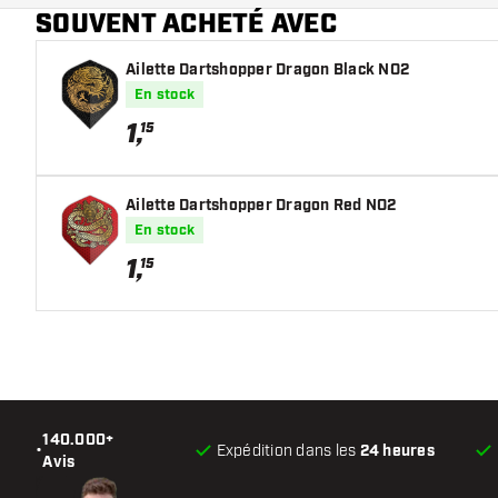
SOUVENT ACHETÉ AVEC
Main color
Ailette Dartshopper Dragon Black NO2
En stock
1
,
15
Ailette Dartshopper Dragon Red NO2
En stock
1
,
15
140.000+
•
Expédition dans les
24 heures
Avis