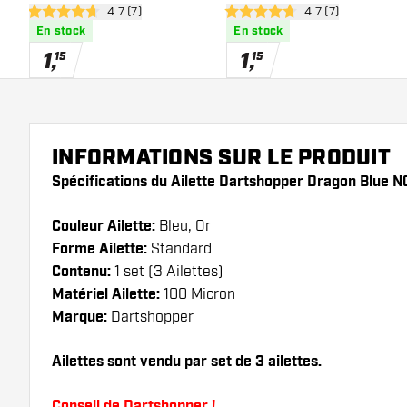
ouvrir le panneau des avis
4.7 (7)
ouvrir le panneau 
4.7 (7)
4.7 étoiles de notation
4.7 étoiles de notation
En stock
En stock
1
,
1
,
15
15
INFORMATIONS SUR LE PRODUIT
Spécifications du Ailette Dartshopper Dragon Blue N
Couleur Ailette:
Bleu, Or
Forme Ailette:
Standard
Contenu:
1 set (3 Ailettes)
Matériel Ailette:
100 Micron
Marque:
Dartshopper
Ailettes sont vendu par set de 3 ailettes.
Conseil de Dartshopper !