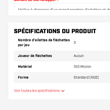
Veillez à disposer d'un grand nombre d'ailettes et de
endommagés ou cassés à l'usage.
SPÉCIFICATIONS DU PRODUIT
Essayez une forme, un matériau ou une épaisseur di
pour découvrir la variante qui vous convient le mieu
Nombre d'ailettes de fléchettes
3
par jeu
Joueur de fléchettes
Aucun
Matériel
100 Micron
Forme
Standard (NO2)
Type
Standard
Voir toutes les spécifications
Flexibilité
Couleurs supplémentaires