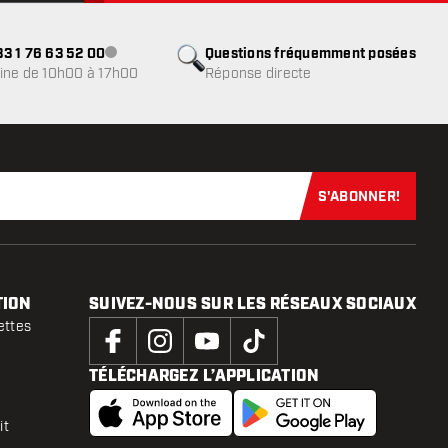
3 1 76 63 52 00
Questions fréquemment posées
Service client indisponible
ine de 10h00 à 17h00
Réponse directe
S'ABONNER!
Abonnez-vous
TION
SUIVEZ-NOUS SUR LES RÉSEAUX SOCIAUX
ettes
TÉLÉCHARGEZ L’APPLICATION
it