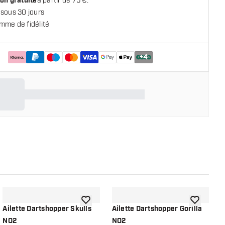
on gratuite
à partir de 75 €.
 sous 30 jours
mme de fidélité
+
4
 la liste de souhaits
ajouter à la liste de souhaits
ajouter à la
Ailette Dartshopper Skulls
Ailette Dartshopper Gorilla
A
NO2
NO2
E