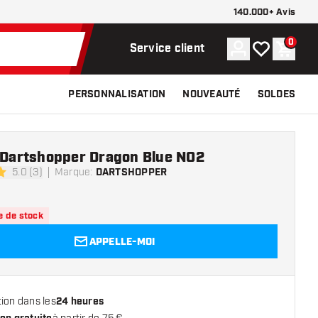
140.000+ Avis
0
Compte
Ma liste de s
Panier
Service client
PERSONNALISATION
NOUVEAUTÉ
SOLDES
e Dartshopper Dragon Blue NO2
5.0 (3)
Marque
:
DARTSHOPPER
e notation
e de stock
APPELLE-MOI
ion dans les
24 heures