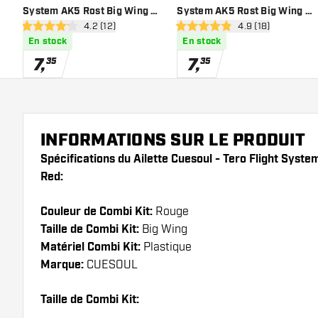
System AK5 Rost Big Wing -
System AK5 Rost Big Wing -
ouvrir le panneau des avis
4.2 (12)
ouvrir le panneau 
4.9 (18)
Green
Black
4.2 étoiles de notation
4.9 étoiles de notation
En stock
En stock
7
,
7
,
35
35
INFORMATIONS SUR LE PRODUIT
Spécifications du Ailette Cuesoul - Tero Flight Syst
Red:
Couleur de Combi Kit:
Rouge
Taille de Combi Kit:
Big Wing
Matériel Combi Kit:
Plastique
Marque:
CUESOUL
Taille de Combi Kit: