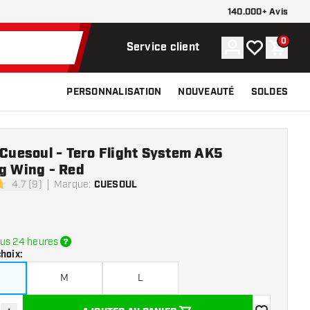
140.000+ Avis
0
Compte
Ma liste de s
Panier
Service client
PERSONNALISATION
NOUVEAUTÉ
SOLDES
 Cuesoul - Tero Flight System AK5
ig Wing - Red
4.7 (9)
Marque
:
CUESOUL
 de notation
us 24 heures
choix
:
M
L