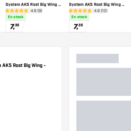
System AK5 Rost Big Wing -
System AK5 Rost Big Wing -
des avis
ouvrir le panneau des avis
4.9 (9)
ouvrir le panneau de
4.9 (13)
Yellow
Purple
4.9 étoiles de notation
4.9 étoiles de notation
En stock
En stock
7
,
7
,
35
35
em AK5 Rost Big Wing -