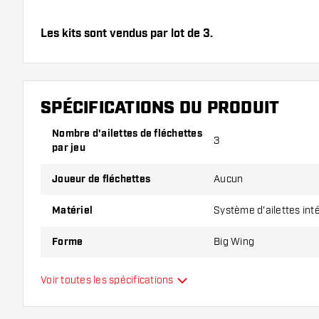
Les kits sont vendus par lot de 3.
Conseil de Dartshopper !
Veillez à disposer d'un grand nombre d'ailettes et de
SPÉCIFICATIONS DU PRODUIT
endommagés ou cassés à l'usage.
Nombre d'ailettes de fléchettes
3
par jeu
Essayez une forme, un matériau ou une épaisseur di
pour découvrir la variante qui vous convient le mieu
Joueur de fléchettes
Aucun
Matériel
Système d'ailettes int
Forme
Big Wing
Type
Système d'ailettes int
Voir toutes les spécifications
Flexibilité