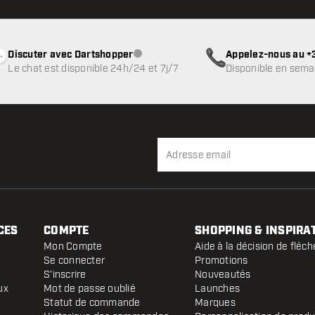
Discuter avec Dartshopper
Appelez-nous au +3
Service client indisponible
Le chat est disponible 24h/24 et 7j/7
Disponible en sema
CES
COMPTE
SHOPPING & INSPIRA
Mon Compte
Aide à la décision de fléch
Se connecter
Promotions
S'inscrire
Nouveautés
ux
Mot de passe oublié
Launches
Statut de commande
Marques