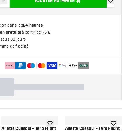
+
AJOUTER AU PANIER
r la quantité
Augmenter la quantité
ajouter à la 
ion dans les
24 heures
on gratuite
à partir de 75 €.
 sous 30 jours
mme de fidélité
+
4
 la liste de souhaits
ajouter à la liste de souhaits
ajouter à la
Ailette Cuesoul - Tero Flight
Ailette Cuesoul - Tero Flight
A