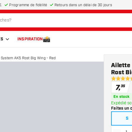
€.
Programme de fidélité
Retours dans un délai de 30 jours
ES
INSPIRATION
ht System AK5 Rost Big Wing - Red
Ailette
Rost B
4.7 étoiles
7
,
35
En stock
Expédié so
Faites un 
S