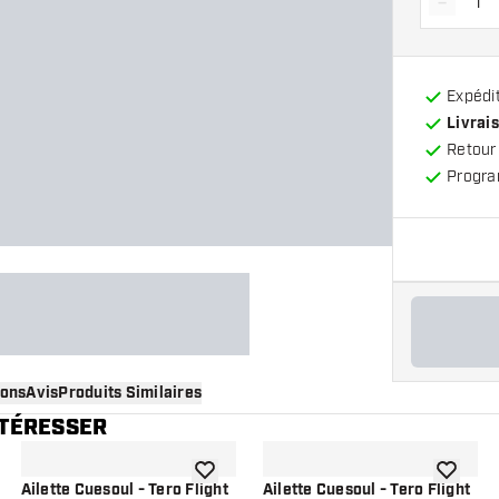
-
Diminue
Expédit
Livrais
Retour
Progra
ions
Avis
Produits Similaires
NTÉRESSER
 à la liste de souhaits
ajouter à la liste de souhaits
ajouter à
Ailette Cuesoul - Tero Flight
Ailette Cuesoul - Tero Flight