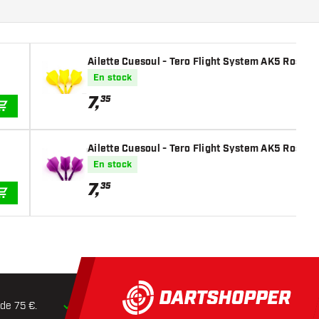
Ailette Cuesoul - Tero Flight System AK5 Rost Bi
En stock
7
,
35
AJOUTER AU PANIER
Ailette Cuesoul - Tero Flight System AK5 Rost Bi
En stock
7
,
35
AJOUTER AU PANIER
 de 75 €.
Expédition dans les
24 heures
Retours dans