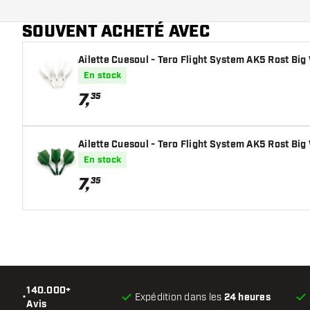
Main color
SOUVENT ACHETÉ AVEC
Longueur du shaft
Ailette Cuesoul - Tero Flight System AK5 Rost Big
En stock
7
,
35
Ailette Cuesoul - Tero Flight System AK5 Rost Big
En stock
7
,
35
140.000+
•
Expédition dans les
24 heures
Avis