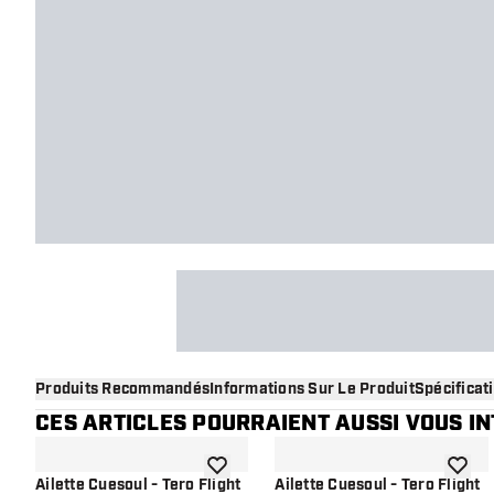
Produits Recommandés
Informations Sur Le Produit
Spécificat
CES ARTICLES POURRAIENT AUSSI VOUS I
ajouter à la liste de souhaits
ajouter
Ailette Cuesoul - Tero Flight
Ailette Cuesoul - Tero Flight