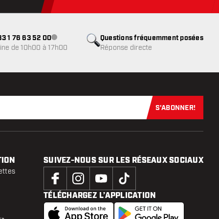
3 1 76 63 52 00
Questions fréquemment posées
Service client indisponible
ine de 10h00 à 17h00
Réponse directe
S'ABONNER!
Abonnez-vous
TION
SUIVEZ-NOUS SUR LES RÉSEAUX SOCIAUX
ettes
TÉLÉCHARGEZ L’APPLICATION