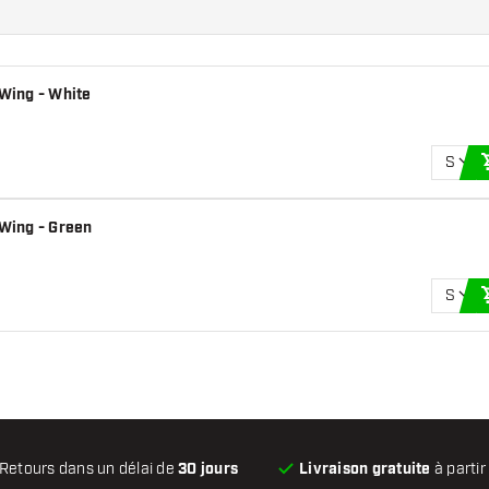
 Wing - White
S
 Wing - Green
S
Retours dans un délai de
30 jours
Livraison gratuite
à partir