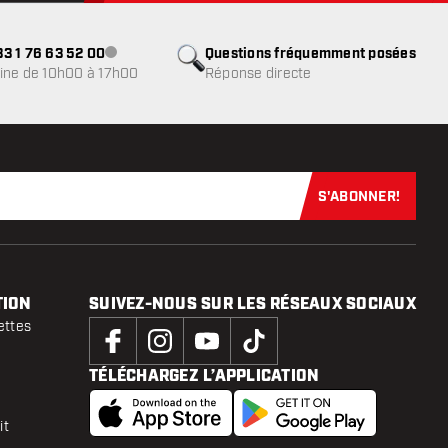
3 1 76 63 52 00
Questions fréquemment posées
Service client indisponible
ine de 10h00 à 17h00
Réponse directe
S'ABONNER!
Abonnez-vous
TION
SUIVEZ-NOUS SUR LES RÉSEAUX SOCIAUX
ettes
TÉLÉCHARGEZ L’APPLICATION
it