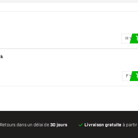
H
ck
F
Retours dans un délai de
30 jours
Livraison gratuite
à partir