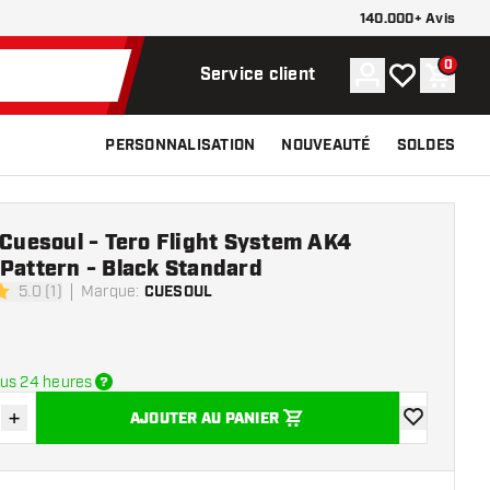
140.000+ Avis
0
Compte
Ma liste de s
Panier
Service client
PERSONNALISATION
NOUVEAUTÉ
SOLDES
 Cuesoul - Tero Flight System AK4
Pattern - Black Standard
5.0 (1)
Marque
:
CUESOUL
e notation
us 24 heures
+
AJOUTER AU PANIER
r la quantité
Augmenter la quantité
ajouter à la 