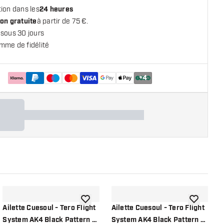
ion dans les
24 heures
on gratuite
à partir de 75 €.
 sous 30 jours
mme de fidélité
+
4
 la liste de souhaits
ajouter à la liste de souhaits
ajouter à la
Ailette Cuesoul - Tero Flight
Ailette Cuesoul - Tero Flight
A
System AK4 Black Pattern -
System AK4 Black Pattern -
S