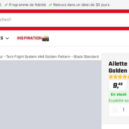
€.
Programme de fidélité
Retours dans un délai de 30 jours
ES
INSPIRATION
ul - Tero Flight System AK4 Golden Pattern - Black Standard
Ailette
Golden 
5 étoiles d
9
,
45
En stock
Expédié so
-
Diminue