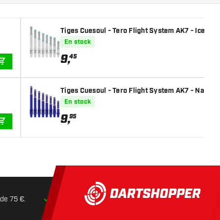
Tiges Cuesoul - Tero Flight System AK7 - Ice Cle
En stock
9
,
45
AJOUTER AU PANIER
Tiges Cuesoul - Tero Flight System AK7 - Navy B
En stock
9
,
95
AJOUTER AU PANIER
 de 75 €.
Expédition dans les
24 heures
Retours dans