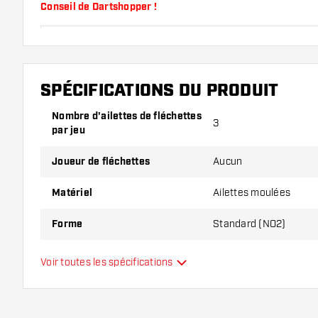
Conseil de Dartshopper !
Veillez à disposer d'un grand nombre d'ailettes et de
endommagés ou cassés à l'usage.
SPÉCIFICATIONS DU PRODUIT
Essayez une forme, un matériau ou une épaisseur di
Nombre d'ailettes de fléchettes
pour découvrir la variante qui vous convient le mieu
3
par jeu
Joueur de fléchettes
Aucun
Matériel
Ailettes moulées
Forme
Standard (NO2)
Type
Ailettes moulées
Voir toutes les spécifications
Flexibilité
Main color