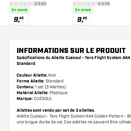
ouvrir le panneau des avis
0.0 (0)
ouvrir le panneau 
0.0 (0)
- Blue Standard
- Red Standard
0 étoiles de notation
0 étoiles de notation
En stock
En stock
9
,
9
,
45
45
INFORMATIONS SUR LE PRODUIT
Spécifications du Ailette Cuesoul - Tero Flight System AK4
Standard:
Couleur Ailette:
Noir
Forme Ailette:
Standard
Contenu:
1 set (3 Ailettes)
Matériel Ailette:
Plastique
Marque:
CUESOUL
Ailettes sont vendu par set de 3 ailettes.
Ailette Cuesoul - Tero Flight System AK4 Golden Pattern - B
une longue durée de vie. Ces ailettes ne peuvent être utilise