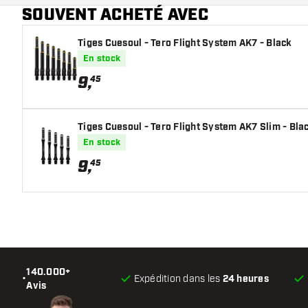
SOUVENT ACHETÉ AVEC
Tiges Cuesoul - Tero Flight System AK7 - Black
En stock
9
,
45
Tiges Cuesoul - Tero Flight System AK7 Slim - Bla
En stock
9
,
45
140.000+
•
Expédition dans les
24 heures
Avis