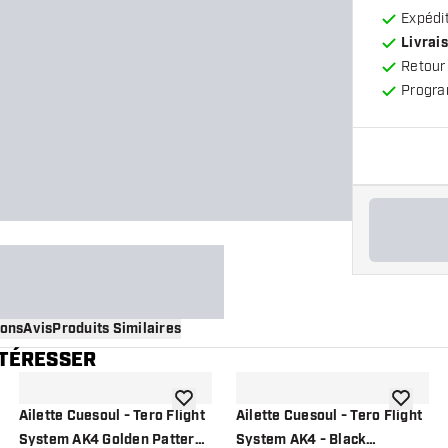
Expédit
Livrais
Retour
Progra
ions
Avis
Produits Similaires
NTÉRESSER
 à la liste de souhaits
ajouter à la liste de souhaits
ajouter à
Ailette Cuesoul - Tero Flight
Ailette Cuesoul - Tero Flight
System AK4 Golden Pattern
System AK4 - Black