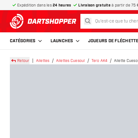
Expédition dans les
24 heures
Livraison gratuite
à partir de 75 
rechercher
retour à la page d’accueil
CATÉGORIES
LAUNCHES
JOUEURS DE FLÉCHETT
Retour
Ailettes
Ailettes Cuesoul
Tero AK4
Ailette Cueso