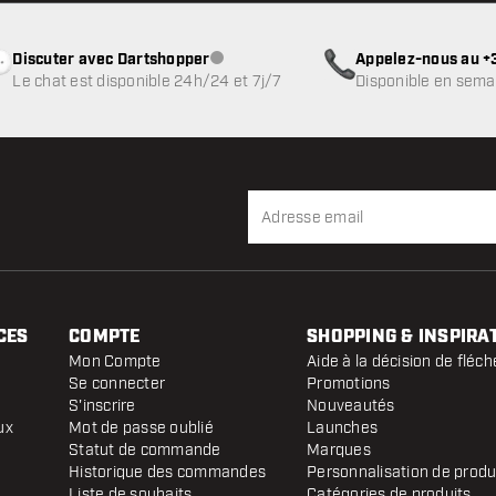
Discuter avec Dartshopper
Appelez-nous au +3
Service client indisponible
Le chat est disponible 24h/24 et 7j/7
Disponible en sema
CES
COMPTE
SHOPPING & INSPIRA
Mon Compte
Aide à la décision de fléch
Se connecter
Promotions
S'inscrire
Nouveautés
ux
Mot de passe oublié
Launches
Statut de commande
Marques
Historique des commandes
Personnalisation de produ
Liste de souhaits
Catégories de produits