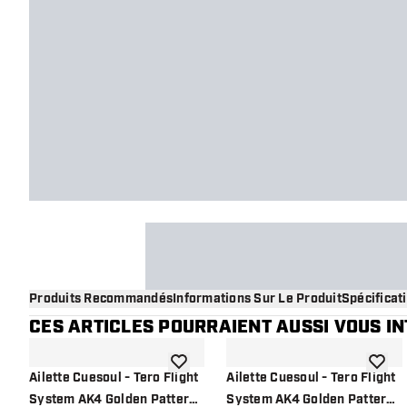
Produits Recommandés
Informations Sur Le Produit
Spécificat
CES ARTICLES POURRAIENT AUSSI VOUS I
ajouter à la liste de souhaits
ajouter
Ailette Cuesoul - Tero Flight
Ailette Cuesoul - Tero Flight
System AK4 Golden Pattern
System AK4 Golden Pattern