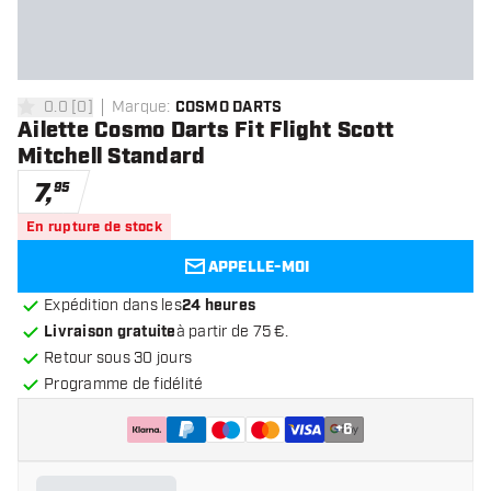
0.0
[
0
]
Marque
:
COSMO DARTS
0 étoiles de notation
Ailette Cosmo Darts Fit Flight Scott
Mitchell Standard
7
,
95
En rupture de stock
APPELLE-MOI
Expédition dans les
24 heures
Livraison gratuite
à partir de 75 €.
Retour sous 30 jours
Programme de fidélité
+
6