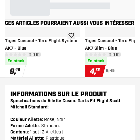
CES ARTICLES POURRAIENT AUSSI VOUS INTÉRESSER
ajouter à la liste de souhaits
Tiges Cuesoul - Tero Flight System
Tiges Cuesoul - Tero Flig
AK7 - Blue
AK7 Slim - Blue
ouvrir le panneau des avis
0.0 (0)
ouvrir le pannea
0.0 (0)
0 étoiles de notation
0 étoiles de notation
En stock
En stock
9
,
4
,
45
72
9,45
INFORMATIONS SUR LE PRODUIT
Spécifications du Ailette Cosmo Darts Fit Flight Scott
Mitchell Standard:
Couleur Ailette:
Rose, Noir
Forme Ailette:
Standard
Contenu:
1 set (3 Ailettes)
Matériel Ailette:
Plastique