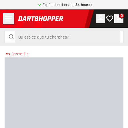
Expédition dans les
24 heures
Menu
0
Compte
Ma liste de
Pani
retour à la page d’accueil
rechercher
rechercher
Cosmo Fit