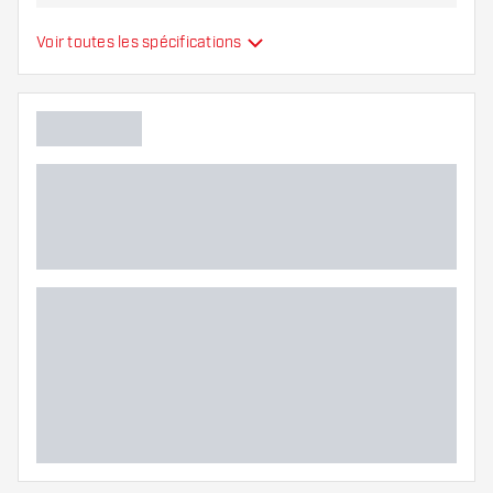
Type
Ailettes moulées
Voir toutes les spécifications
Flexibilité
Couleurs supplémentaires
Main color