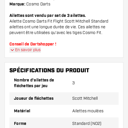
Marque:
Cosmo Darts
Ailettes sont vendu par set de 3 ailettes.
Ailette Cosmo Darts Fit Flight Scott Mitchell Standard
ailettes ont une longue durée de vie. Ces ailettes ne
peuvent être utilisées qu'avec les tiges Cosmo Fit.
Conseil de Dartshopper !
En savoir plus
Veillez à disposer d'un grand nombre d'ailettes
et de tiges. Ils peuvent être endommagés ou
SPÉCIFICATIONS DU PRODUIT
cassés à l'usage.
Nombre d'ailettes de
3
fléchettes par jeu
Essayez une forme, un matériau ou une
épaisseur différents des ailettes pour découvrir
Joueur de fléchettes
Scott Mitchell
la variante qui vous convient le mieux !
Matériel
Ailettes moulées
Forme
Standard (NO2)