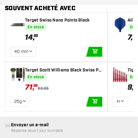
SOUVENT ACHETÉ AVEC
Target Swiss Nano Points Black
Ailet
AK4 
En stock
En 
14
,
7
,
95
55
40 mm
AJOUTER AU PANIE
Target Scott Williams Black Swiss Po
Tiges
int 90% - Fléchettes pointe Acier
K7 -
En stock
En 
71
,
9
,
96
45
89,95
25g
H
AJOUTER AU PANIE
Envoyer un e-mail
Réponse sous 1 jour ouvrable