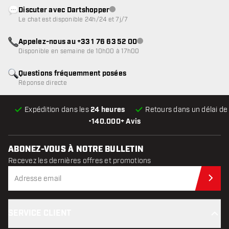
Discuter avec Dartshopper
Service client indisponible
Le chat est disponible 24h/24 et 7j/7
Appelez-nous au +33 1 76 63 52 00
Service client indisponible
Disponible en semaine de 10h00 à 17h00
Questions fréquemment posées
Réponse directe
Expédition dans les
24 heures
Retours dans un délai d
•
140.000+ Avis
ABONEZ-VOUS À NOTRE BULLETIN
Recevez les dernières offres et promotions
Abo
SERVICE CLIENT